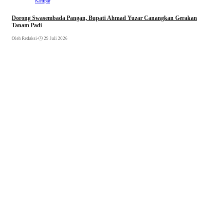
Kampar
Dorong Swasembada Pangan, Bupati Ahmad Yuzar Canangkan Gerakan
Tanam Padi
Oleh Redaksi
•
29 Juli 2026