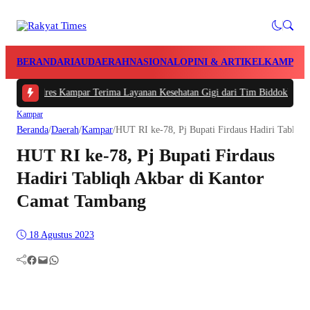
BERANDA
RIAU
DAERAH
NASIONAL
OPINI & ARTIKEL
KAMPAR
Polres Kampar Terima Layanan Kesehatan Gigi dari Tim Biddokkes Polda Riau
Kampar
Beranda
/
Daerah
/
Kampar
/
HUT RI ke-78, Pj Bupati Firdaus Hadiri Tabliq
HUT RI ke-78, Pj Bupati Firdaus
Hadiri Tabliqh Akbar di Kantor
Camat Tambang
18 Agustus 2023
Facebook
Mail
WhatsApp