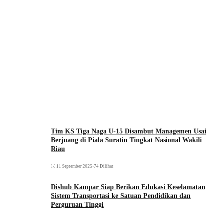
Tim KS Tiga Naga U-15 Disambut Managemen Usai
Berjuang di Piala Suratin Tingkat Nasional Wakili
Riau
11 September 2025
•
74 Dilihat
Dishub Kampar Siap Berikan Edukasi Keselamatan
Sistem Transportasi ke Satuan Pendidikan dan
Perguruan Tinggi