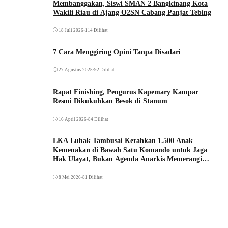
Membanggakan, Siswi SMAN 2 Bangkinang Kota
Wakili Riau di Ajang O2SN Cabang Panjat Tebing
18 Juli 2026
•
114 Dilihat
7 Cara Menggiring Opini Tanpa Disadari
27 Agustus 2025
•
92 Dilihat
Rapat Finishing, Pengurus Kapemary Kampar
Resmi Dikukuhkan Besok di Stanum
16 April 2026
•
84 Dilihat
LKA Luhak Tambusai Kerahkan 1.500 Anak
Kemenakan di Bawah Satu Komando untuk Jaga
Hak Ulayat, Bukan Agenda Anarkis Memerangi
Saudara Sendiri
8 Mei 2026
•
81 Dilihat