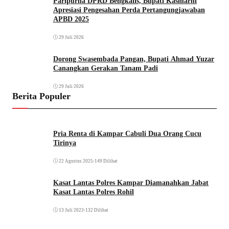
Paripurna DPRD Bengkalis, Bupati Kasmarni
Apresiasi Pengesahan Perda Pertangungjawaban
APBD 2025
29 Juli 2026
Dorong Swasembada Pangan, Bupati Ahmad Yuzar
Canangkan Gerakan Tanam Padi
29 Juli 2026
Berita Populer
Pria Renta di Kampar Cabuli Dua Orang Cucu
Tirinya
22 Agustus 2025
•
149 Dilihat
Kasat Lantas Polres Kampar Diamanahkan Jabat
Kasat Lantas Polres Rohil
13 Juli 2023
•
132 Dilihat