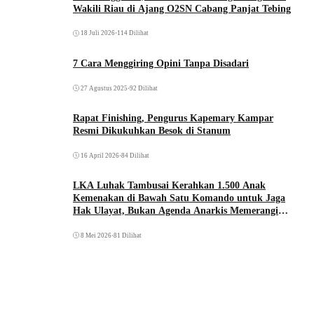
Wakili Riau di Ajang O2SN Cabang Panjat Tebing
18 Juli 2026
•
114 Dilihat
7 Cara Menggiring Opini Tanpa Disadari
27 Agustus 2025
•
92 Dilihat
Rapat Finishing, Pengurus Kapemary Kampar
Resmi Dikukuhkan Besok di Stanum
16 April 2026
•
84 Dilihat
LKA Luhak Tambusai Kerahkan 1.500 Anak
Kemenakan di Bawah Satu Komando untuk Jaga
Hak Ulayat, Bukan Agenda Anarkis Memerangi
Saudara Sendiri
8 Mei 2026
•
81 Dilihat