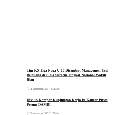
Tim KS Tiga Naga U-15 Disambut Managemen Usai
Berjuang di Piala Suratin Tingkat Nasional Wakili
Riau
11 September 2025
•
74 Dilihat
Dishub Kampar Kunjungan Kerja ke Kantor Pusat
Perum DAMRI
28 November 2023
•
71 Dilihat