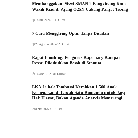
Membanggakan, Siswi SMAN 2 Bangkinang Kota
Wakili Riau di Ajang O2SN Cabang Panjat Tebing
18 Juli 2026
•
114 Dilihat
7 Cara Menggiring Opini Tanpa Disadari
27 Agustus 2025
•
92 Dilihat
Rapat Finishing, Pengurus Kapemary Kampar
Resmi Dikukuhkan Besok di Stanum
16 April 2026
•
84 Dilihat
LKA Luhak Tambusai Kerahkan 1.500 Anak
Kemenakan di Bawah Satu Komando untuk Jaga
Hak Ulayat, Bukan Agenda Anarkis Memerangi
Saudara Sendiri
8 Mei 2026
•
81 Dilihat