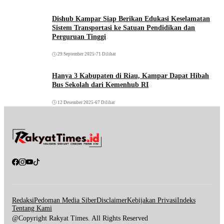
Dishub Kampar Siap Berikan Edukasi Keselamatan
Sistem Transportasi ke Satuan Pendidikan dan
Perguruan Tinggi
29 September 2025
•
71 Dilihat
Hanya 3 Kabupaten di Riau, Kampar Dapat Hibah
Bus Sekolah dari Kemenhub RI
12 Desember 2025
•
67 Dilihat
Redaksi
Pedoman Media Siber
Disclaimer
Kebijakan Privasi
Indeks
Tentang Kami
@Copyright Rakyat Times. All Rights Reserved