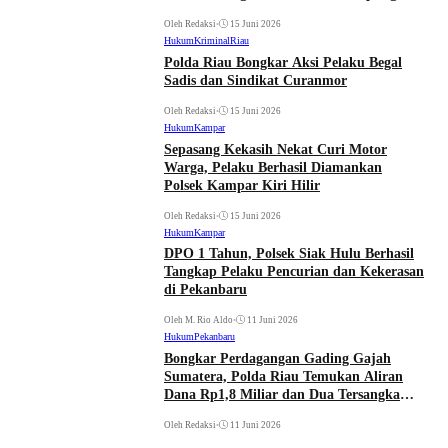
Oleh Redaksi
•
15 Juni 2026
Hukum
Kriminal
Riau
Polda Riau Bongkar Aksi Pelaku Begal
Sadis dan Sindikat Curanmor
Oleh Redaksi
•
15 Juni 2026
Hukum
Kampar
Sepasang Kekasih Nekat Curi Motor
Warga, Pelaku Berhasil Diamankan
Polsek Kampar Kiri Hilir
Oleh Redaksi
•
15 Juni 2026
Hukum
Kampar
DPO 1 Tahun, Polsek Siak Hulu Berhasil
Tangkap Pelaku Pencurian dan Kekerasan
di Pekanbaru
Oleh M. Rio Aldo
•
11 Juni 2026
Hukum
Pekanbaru
Bongkar Perdagangan Gading Gajah
Sumatera, Polda Riau Temukan Aliran
Dana Rp1,8 Miliar dan Dua Tersangka
Dimiskinkan
Oleh Redaksi
•
11 Juni 2026