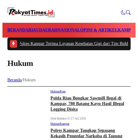
BERANDA
RIAU
DAERAH
NASIONAL
OPINI & ARTIKEL
KAMPAR
nan Polres Kampar Terima Layanan Kesehatan Gigi dari Tim Biddokkes Polda 
Hukum
Beranda
/
Hukum
Hukum
Riau
Polda Riau Bongkar Sawmill Ilegal di
Kampar, 780 Batang Kayu Hasil Illegal
Logging Disita
Oleh Redaksi
•
17 Juli 2026
Hukum
Kampar
Polres Kampar Tangkap Sepasang
Kekasih Pengedar Narkoba di Tapung