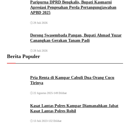
Paripurna DPRD Bengkalis, Bupati Kasmarni
Apresiasi Pengesahan Perda Pertangungjawaban
APBD 2025
29 Juli 2026
Dorong Swasembada Pangan, Bupati Ahmad Yuzar
Canangkan Gerakan Tanam Padi
29 Juli 2026
Berita Populer
Pria Renta di Kampar Cabuli Dua Orang Cucu
Tirinya
22 Agustus 2025
•
149 Dilihat
Kasat Lantas Polres Kampar Diamanahkan Jabat
Kasat Lantas Polres Rohil
13 Juli 2023
•
132 Dilihat