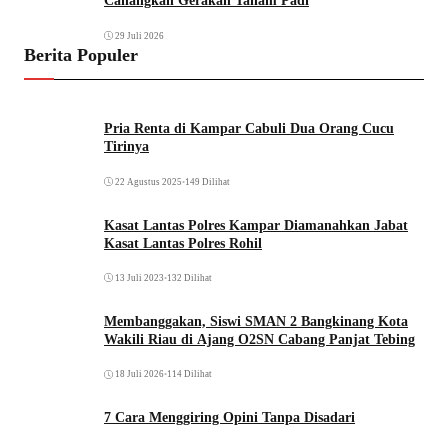
Canangkan Gerakan Tanam Padi
29 Juli 2026
Berita Populer
Pria Renta di Kampar Cabuli Dua Orang Cucu
Tirinya
22 Agustus 2025
•
149 Dilihat
Kasat Lantas Polres Kampar Diamanahkan Jabat
Kasat Lantas Polres Rohil
13 Juli 2023
•
132 Dilihat
Membanggakan, Siswi SMAN 2 Bangkinang Kota
Wakili Riau di Ajang O2SN Cabang Panjat Tebing
18 Juli 2026
•
114 Dilihat
7 Cara Menggiring Opini Tanpa Disadari