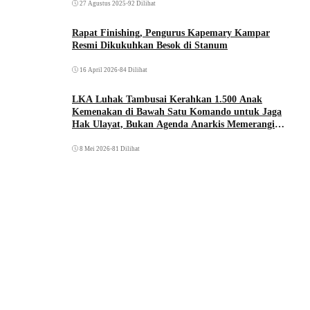
27 Agustus 2025
•
92 Dilihat
Rapat Finishing, Pengurus Kapemary Kampar
Resmi Dikukuhkan Besok di Stanum
16 April 2026
•
84 Dilihat
LKA Luhak Tambusai Kerahkan 1.500 Anak
Kemenakan di Bawah Satu Komando untuk Jaga
Hak Ulayat, Bukan Agenda Anarkis Memerangi
Saudara Sendiri
8 Mei 2026
•
81 Dilihat