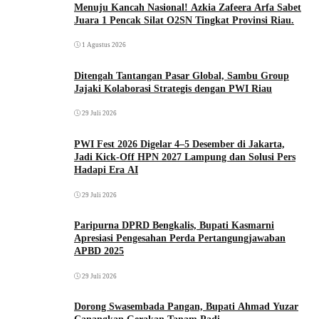
Menuju Kancah Nasional! Azkia Zafeera Arfa Sabet
Juara 1 Pencak Silat O2SN Tingkat Provinsi Riau.
1 Agustus 2026
Ditengah Tantangan Pasar Global, Sambu Group
Jajaki Kolaborasi Strategis dengan PWI Riau
29 Juli 2026
PWI Fest 2026 Digelar 4–5 Desember di Jakarta,
Jadi Kick-Off HPN 2027 Lampung dan Solusi Pers
Hadapi Era AI
29 Juli 2026
Paripurna DPRD Bengkalis, Bupati Kasmarni
Apresiasi Pengesahan Perda Pertangungjawaban
APBD 2025
29 Juli 2026
Dorong Swasembada Pangan, Bupati Ahmad Yuzar