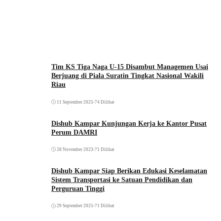
Tim KS Tiga Naga U-15 Disambut Managemen Usai
Berjuang di Piala Suratin Tingkat Nasional Wakili
Riau
11 September 2025
•
74 Dilihat
Dishub Kampar Kunjungan Kerja ke Kantor Pusat
Perum DAMRI
28 November 2023
•
71 Dilihat
Dishub Kampar Siap Berikan Edukasi Keselamatan
Sistem Transportasi ke Satuan Pendidikan dan
Perguruan Tinggi
29 September 2025
•
71 Dilihat