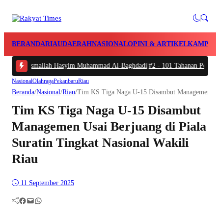
BERANDA
RIAU
DAERAH
NASIONAL
OPINI & ARTIKEL
KAMPAR
h-Indah Basmallah Hasyim Muhammad Al-Baghdadi
|
#2 -
101 Tahanan Polres Ka
Nasional
Olahraga
Pekanbaru
Riau
Beranda
/
Nasional
/
Riau
/
Tim KS Tiga Naga U-15 Disambut Managemen Usai 
Tim KS Tiga Naga U-15 Disambut
Managemen Usai Berjuang di Piala
Suratin Tingkat Nasional Wakili
Riau
11 September 2025
Facebook
Mail
WhatsApp