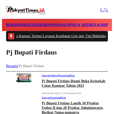
BERANDA
RIAU
DAERAH
NASIONAL
OPINI & ARTIKEL
KAMPAR
Polres Kampar Terima Layanan Kesehatan Gigi dari Tim Biddokkes Polda Riau
Pj Bupati Firdaus
Beranda
/
Pj Bupati Firdaus
Kampar
Olahraga
Pemerintah
Riau
Pj Bupati Firdaus Resmi Buka Kejurkab
Catur Kampar Tahun 2023
Oleh M. Rio Aldo
•
16 Desember 2023
Kampar
Pemerintah
Riau
Pj Bupati Firdaus Lantik 10 Pejabat
Eselon II dan 28 Pejabat Administrator,
Berikut Nama-namanya