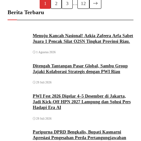
1
2
3
…
12
Berita Terbaru
Menuju Kancah Nasional! Azkia Zafeera Arfa Sabet
Juara 1 Pencak Silat O2SN Tingkat Provinsi Riau.
1 Agustus 2026
Ditengah Tantangan Pasar Global, Sambu Group
Jajaki Kolaborasi Strategis dengan PWI Riau
29 Juli 2026
PWI Fest 2026 Digelar 4–5 Desember di Jakarta,
Jadi Kick-Off HPN 2027 Lampung dan Solusi Pers
Hadapi Era AI
29 Juli 2026
Paripurna DPRD Bengkalis, Bupati Kasmarni
Apresiasi Pengesahan Perda Pertangungjawaban