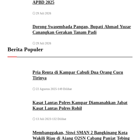
APBD 2025
29 Juli 2026
Dorong Swasembada Pangan, Bupati Ahmad Yuzar
Canangkan Gerakan Tanam Padi
29 Juli 2026
Berita Populer
Pria Renta di Kampar Cabuli Dua Orang Cucu
Tirinya
22 Agustus 2025
•
149 Dilihat
Kasat Lantas Polres Kampar Diamanahkan Jabat
Kasat Lantas Polres Rohil
13 Juli 2023
•
132 Dilihat
Membanggakan, Siswi SMAN 2 Bangkinang Kota
Wakili Riau di Ajang O2SN Cabang Panjat Tebing