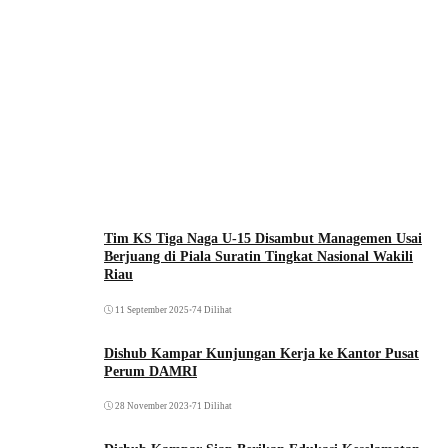
Tim KS Tiga Naga U-15 Disambut Managemen Usai
Berjuang di Piala Suratin Tingkat Nasional Wakili
Riau
11 September 2025
•
74 Dilihat
Dishub Kampar Kunjungan Kerja ke Kantor Pusat
Perum DAMRI
28 November 2023
•
71 Dilihat