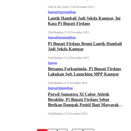
Oleh M. Rio Aldo
•
10 November 2023
Kampar
Pemerintah
Riau
Lantik Hambali Jadi Sekda Kampar, Ini
Kata Pj Bupati Firdaus
Oleh Redaksi
•
10 November 2023
Kampar
Pemerintah
Riau
Pj Bupati Firdaus Resmi Lantik Hambali
Jadi Sekda Kampar
Oleh Redaksi
•
10 November 2023
Kampar
Bersama Forkopimda, Pj Bupati Firdaus
Lakukan Soft Launching MPP Kampar
Oleh Redaksi
•
9 November 2023
Kampar
Olahraga
Riau
Porwil Sumatera XI Cabor Atletik
Berakhir, Pj Bupati Firdaus Sebut
Berikan Dampak Positif Bagi Masyarakat
Kampar
Oleh Redaksi
•
9 November 2023