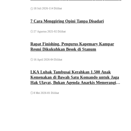
18 Juli 2026
•
114 Dilihat
7 Cara Menggiring Opini Tanpa Disadari
27 Agustus 2025
•
92 Dilihat
Rapat Finishing, Pengurus Kapemary Kampar
Resmi Dikukuhkan Besok di Stanum
16 April 2026
•
84 Dilihat
LKA Luhak Tambusai Kerahkan 1.500 Anak
Kemenakan di Bawah Satu Komando untuk Jaga
Hak Ulayat, Bukan Agenda Anarkis Memerangi
Saudara Sendiri
8 Mei 2026
•
81 Dilihat