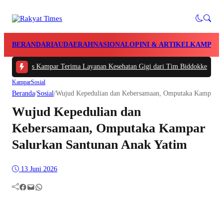
BERANDA
RIAU
DAERAH
NASIONAL
OPINI & ARTIKEL
KAMPAR
Polres Kampar Terima Layanan Kesehatan Gigi dari Tim Biddokkes Polda Riau
Kampar
Sosial
Beranda
/
Sosial
/
Wujud Kepedulian dan Kebersamaan, Omputaka Kampar Sa
Wujud Kepedulian dan
Kebersamaan, Omputaka Kampar
Salurkan Santunan Anak Yatim
13 Juni 2026
Facebook
Mail
WhatsApp