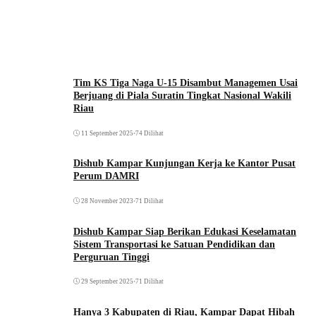
Tim KS Tiga Naga U-15 Disambut Managemen Usai
Berjuang di Piala Suratin Tingkat Nasional Wakili
Riau
11 September 2025
•
74 Dilihat
Dishub Kampar Kunjungan Kerja ke Kantor Pusat
Perum DAMRI
28 November 2023
•
71 Dilihat
Dishub Kampar Siap Berikan Edukasi Keselamatan
Sistem Transportasi ke Satuan Pendidikan dan
Perguruan Tinggi
29 September 2025
•
71 Dilihat
Hanya 3 Kabupaten di Riau, Kampar Dapat Hibah