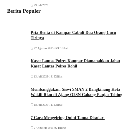
29 Juli 2026
Berita Populer
Pria Renta di Kampar Cabuli Dua Orang Cucu
Tirinya
22 Agustus 2025
•
149 Dilihat
Kasat Lantas Polres Kampar Diamanahkan Jabat
Kasat Lantas Polres Rohil
13 Juli 2023
•
131 Dilihat
Membanggakan, Siswi SMAN 2 Bangkinang Kota
Wakili Riau di Ajang O2SN Cabang Panjat Tebing
18 Juli 2026
•
113 Dilihat
7 Cara Menggiring Opini Tanpa Disadari
27 Agustus 2025
•
92 Dilihat