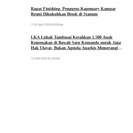
Rapat Finishing, Pengurus Kapemary Kampar
Resmi Dikukuhkan Besok di Stanum
16 April 2026
•
84 Dilihat
LKA Luhak Tambusai Kerahkan 1.500 Anak
Kemenakan di Bawah Satu Komando untuk Jaga
Hak Ulayat, Bukan Agenda Anarkis Memerangi
Saudara Sendiri
8 Mei 2026
•
81 Dilihat