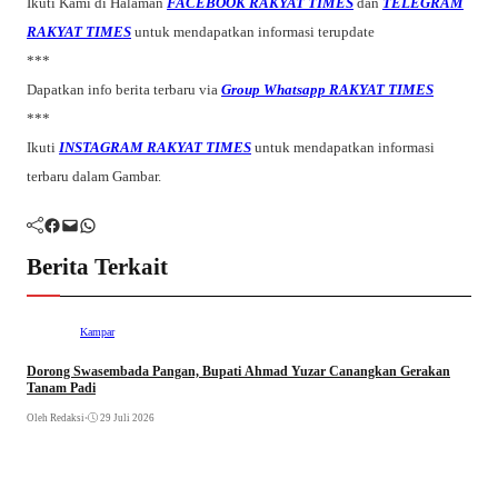
Ikuti Kami di Halaman
FACEBOOK RAKYAT TIMES
dan
TELEGRAM
RAKYAT TIMES
untuk mendapatkan informasi terupdate
***
Dapatkan info berita terbaru via
Group Whatsapp RAKYAT TIMES
***
Ikuti
INSTAGRAM RAKYAT TIMES
untuk mendapatkan informasi
terbaru dalam Gambar.
Facebook
Mail
WhatsApp
Berita Terkait
Kampar
Dorong Swasembada Pangan, Bupati Ahmad Yuzar Canangkan Gerakan
Tanam Padi
Oleh Redaksi
•
29 Juli 2026