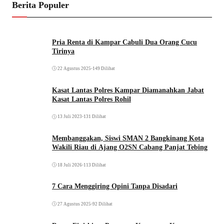
Berita Populer
Pria Renta di Kampar Cabuli Dua Orang Cucu
Tirinya
22 Agustus 2025
•
149 Dilihat
Kasat Lantas Polres Kampar Diamanahkan Jabat
Kasat Lantas Polres Rohil
13 Juli 2023
•
131 Dilihat
Membanggakan, Siswi SMAN 2 Bangkinang Kota
Wakili Riau di Ajang O2SN Cabang Panjat Tebing
18 Juli 2026
•
113 Dilihat
7 Cara Menggiring Opini Tanpa Disadari
27 Agustus 2025
•
92 Dilihat