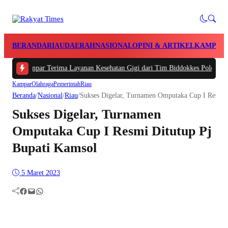
BERANDA
RIAU
DAERAH
NASIONAL
OPINI & ARTIKEL
KAMPAR
mpar Terima Layanan Kesehatan Gigi dari Tim Biddokkes Polda Riau, Odontog
Kampar
Olahraga
Pemerintah
Riau
Beranda
/
Nasional
/
Riau
/
Sukses Digelar, Turnamen Omputaka Cup I Resmi 
Sukses Digelar, Turnamen
Omputaka Cup I Resmi Ditutup Pj
Bupati Kamsol
5 Maret 2023
Facebook
Mail
WhatsApp