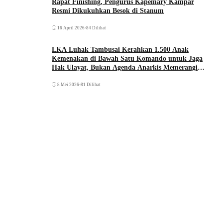
Rapat Finishing, Pengurus Kapemary Kampar
Resmi Dikukuhkan Besok di Stanum
16 April 2026
•
84 Dilihat
LKA Luhak Tambusai Kerahkan 1.500 Anak
Kemenakan di Bawah Satu Komando untuk Jaga
Hak Ulayat, Bukan Agenda Anarkis Memerangi
Saudara Sendiri
8 Mei 2026
•
81 Dilihat