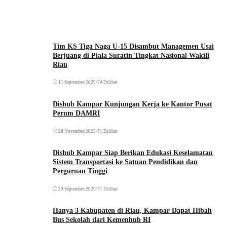
Tim KS Tiga Naga U-15 Disambut Managemen Usai
Berjuang di Piala Suratin Tingkat Nasional Wakili
Riau
11 September 2025
•
74 Dilihat
Dishub Kampar Kunjungan Kerja ke Kantor Pusat
Perum DAMRI
28 November 2023
•
71 Dilihat
Dishub Kampar Siap Berikan Edukasi Keselamatan
Sistem Transportasi ke Satuan Pendidikan dan
Perguruan Tinggi
29 September 2025
•
71 Dilihat
Hanya 3 Kabupaten di Riau, Kampar Dapat Hibah
Bus Sekolah dari Kemenhub RI