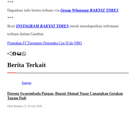
***
Dapatkan info berita terbaru via
Group Whatsapp RAKYAT TIMES
***
Ikuti
INSTAGRAM RAKYAT TIMES
untuk mendapatkan informasi
terbaru dalam Gambar.
Petapahan FC
Turnamen Omputaka Cup I
Udo NBO
Facebook
Mail
WhatsApp
Berita Terkait
Kampar
Dorong Swasembada Pangan, Bupati Ahmad Yuzar Canangkan Gerakan
Tanam Padi
Oleh Redaksi
•
29 Juli 2026