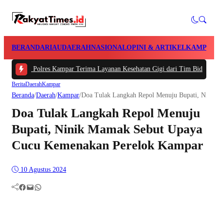
BERANDA
RIAU
DAERAH
NASIONAL
OPINI & ARTIKEL
KAMPAR
an Polres Kampar Terima Layanan Kesehatan Gigi dari Tim Biddokkes Polda R
Berita
Daerah
Kampar
Beranda
/
Daerah
/
Kampar
/
Doa Tulak Langkah Repol Menuju Bupati, Nini
Doa Tulak Langkah Repol Menuju
Bupati, Ninik Mamak Sebut Upaya
Cucu Kemenakan Perelok Kampar
10 Agustus 2024
Facebook
Mail
WhatsApp