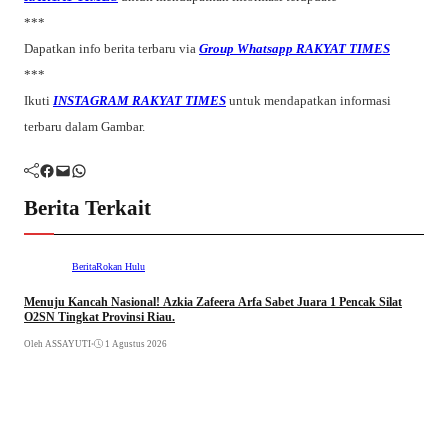
***
Dapatkan info berita terbaru via
Group Whatsapp RAKYAT TIMES
***
Ikuti
INSTAGRAM RAKYAT TIMES
untuk mendapatkan informasi
terbaru dalam Gambar.
Facebook
Mail
WhatsApp
Berita Terkait
Berita
Rokan Hulu
Menuju Kancah Nasional! Azkia Zafeera Arfa Sabet Juara 1 Pencak Silat
O2SN Tingkat Provinsi Riau.
Oleh ASSAYUTI
•
1 Agustus 2026