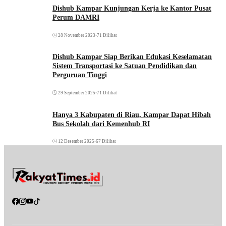
Dishub Kampar Kunjungan Kerja ke Kantor Pusat
Perum DAMRI
28 November 2023
•
71 Dilihat
Dishub Kampar Siap Berikan Edukasi Keselamatan
Sistem Transportasi ke Satuan Pendidikan dan
Perguruan Tinggi
29 September 2025
•
71 Dilihat
Hanya 3 Kabupaten di Riau, Kampar Dapat Hibah
Bus Sekolah dari Kemenhub RI
12 Desember 2025
•
67 Dilihat