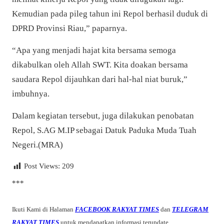
Kemudian pada pileg tahun ini Repol berhasil duduk di
DPRD Provinsi Riau,” paparnya.
“Apa yang menjadi hajat kita bersama semoga
dikabulkan oleh Allah SWT. Kita doakan bersama
saudara Repol dijauhkan dari hal-hal niat buruk,”
imbuhnya.
Dalam kegiatan tersebut, juga dilakukan penobatan
Repol, S.AG M.IP sebagai D
atuk Paduka Muda Tuah
Negeri.(MRA)
Post Views:
209
***
Ikuti Kami di Halaman
FACEBOOK RAKYAT TIMES
dan
TELEGRAM
RAKYAT TIMES
untuk mendapatkan informasi terupdate