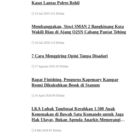
Kasat Lantas Polres Rohil
13 Juli 2023
•
131 Dilihat
Membanggakan, Siswi SMAN 2 Bangkinang Kota
Wakili Riau di Ajang O2SN Cabang Panjat Tebing
18 Juli 2026
•
113 Dilihat
7 Cara Menggiring Opini Tanpa Disadari
27 Agustus 2025
•
92 Dilihat
Rapat Finishing, Pengurus Kapemary Kampar
Resmi Dikukuhkan Besok di Stanum
16 April 2026
•
84 Dilihat
LKA Luhak Tambusai Kerahkan 1.500 Anak
Kemenakan di Bawah Satu Komando untuk Jaga
Hak Ulayat, Bukan Agenda Anarkis Memerangi
Saudara Sendiri
8 Mei 2026
•
81 Dilihat