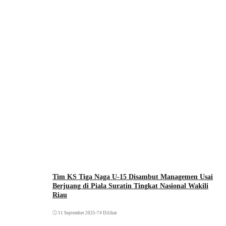
Tim KS Tiga Naga U-15 Disambut Managemen Usai
Berjuang di Piala Suratin Tingkat Nasional Wakili
Riau
11 September 2025
•
74 Dilihat