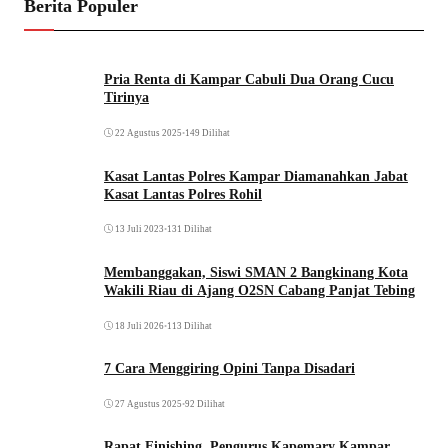
Berita Populer
Pria Renta di Kampar Cabuli Dua Orang Cucu
Tirinya
22 Agustus 2025
•
149 Dilihat
Kasat Lantas Polres Kampar Diamanahkan Jabat
Kasat Lantas Polres Rohil
13 Juli 2023
•
131 Dilihat
Membanggakan, Siswi SMAN 2 Bangkinang Kota
Wakili Riau di Ajang O2SN Cabang Panjat Tebing
18 Juli 2026
•
113 Dilihat
7 Cara Menggiring Opini Tanpa Disadari
27 Agustus 2025
•
92 Dilihat
Rapat Finishing, Pengurus Kapemary Kampar