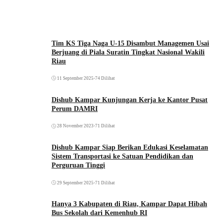
Tim KS Tiga Naga U-15 Disambut Managemen Usai
Berjuang di Piala Suratin Tingkat Nasional Wakili
Riau
11 September 2025
•
74 Dilihat
Dishub Kampar Kunjungan Kerja ke Kantor Pusat
Perum DAMRI
28 November 2023
•
71 Dilihat
Dishub Kampar Siap Berikan Edukasi Keselamatan
Sistem Transportasi ke Satuan Pendidikan dan
Perguruan Tinggi
29 September 2025
•
71 Dilihat
Hanya 3 Kabupaten di Riau, Kampar Dapat Hibah
Bus Sekolah dari Kemenhub RI