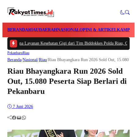
BERANDA
RIAU
DAERAH
NASIONAL
OPINI & ARTIKEL
KAMPAR
a Layanan Kesehatan Gigi dari Tim Biddokkes Polda Riau, Odontogram untuk 
Pekanbaru
Riau
Beranda
/
Nasional
/
Riau
/
Riau Bhayangkara Run 2026 Sold Out, 15.080 Peser
Riau Bhayangkara Run 2026 Sold
Out, 15.080 Peserta Siap Berlari di
Pekanbaru
7 Juni 2026
Facebook
Mail
WhatsApp