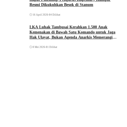
Resmi Dikukuhkan Besok di Stanum
16 April 2026
•
84 Dilihat
LKA Luhak Tambusai Kerahkan 1.500 Anak
Kemenakan di Bawah Satu Komando untuk Jaga
Hak Ulayat, Bukan Agenda Anarkis Memerangi
Saudara Sendiri
8 Mei 2026
•
81 Dilihat