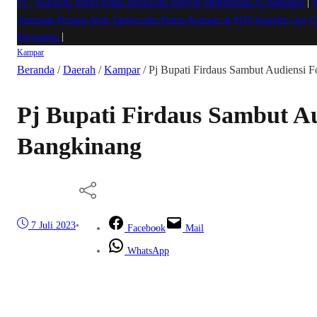
#1 -
Kaligrafi Indah-Indah Basmallah Hasyim Muhammad Al-Baghdadi
|
#
Apresiasi Prestasi Atlet Taekwondo Polres Kampar di PON Kapolri Cup 
Kerjasama
|
Kampar
Beranda
/
Daerah
/
Kampar
/
Pj Bupati Firdaus Sambut Audiensi 
Pj Bupati Firdaus Sambut Au
Bangkinang
7 Juli 2023
•
Facebook
Mail
WhatsApp