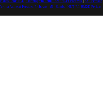
okkes Polda Riau, Odontogram untuk Identifikasi Forensik
|
#3 -
Pemkab
 Terima Amnesti Presiden Prabowo
|
#5 -
Sambut HUT RI, HM2D Perluas