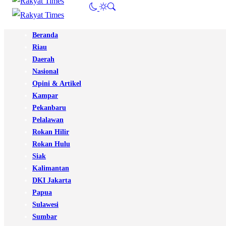
Beranda
Riau
Daerah
Nasional
Opini & Artikel
Kampar
Pekanbaru
Pelalawan
Rokan Hilir
Rokan Hulu
Siak
Kalimantan
DKI Jakarta
Papua
Sulawesi
Sumbar