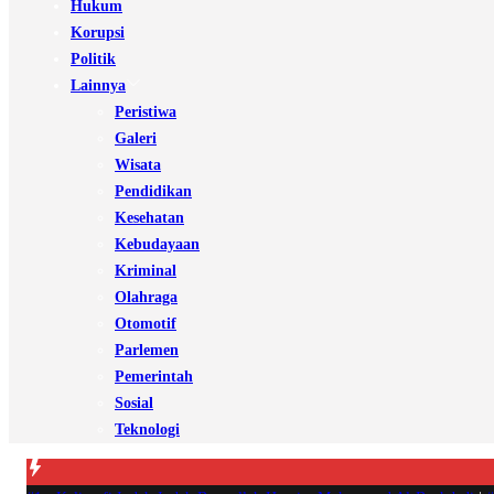
Hukum
Korupsi
Politik
Lainnya
Peristiwa
Galeri
Wisata
Pendidikan
Kesehatan
Kebudayaan
Kriminal
Olahraga
Otomotif
Parlemen
Pemerintah
Sosial
Teknologi