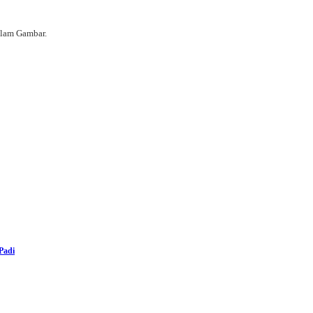
alam Gambar.
Padi