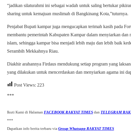
“jadikan silaturahmi ini sebagai wadah untuk saling bertukar pikir
sharing untuk kemajuan muslimah di Bangkinang Kota,”tuturnya.
Penjabat Bupati kampar juga mengucapkan terimah kasih pada Foru
membantu pemerintah Kabupaten Kampar dalam menyiarkan dan m
islam, sehingga kampar bisa menjadi lebih maju dan lebih baik ke
Serambih Mekkahnya Riau.
Diakhir arahannya Firdaus mendukung setiap program yang laksana
yang dilakukan untuk mencerdaskan dan menyiarkan agama ini dapa
Post Views:
223
***
Ikuti Kami di Halaman
FACEBOOK RAKYAT TIMES
dan
TELEGRAM RAK
***
Dapatkan info berita terbaru via
Group Whatsapp RAKYAT TIMES