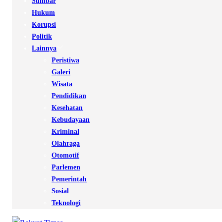
Sumbar
Hukum
Korupsi
Politik
Lainnya
Peristiwa
Galeri
Wisata
Pendidikan
Kesehatan
Kebudayaan
Kriminal
Olahraga
Otomotif
Parlemen
Pemerintah
Sosial
Teknologi