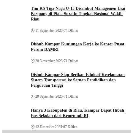
Tim KS Tiga Naga U-15 Disambut Managemen Usai
Berjuang di Piala Suratin Tingkat Nasional Wakili
Riau
11 September 2025
•
74 Dilihat
Dishub Kampar Kunjungan Kerja ke Kantor Pusat
Perum DAMRI
28 November 2023
•
71 Dilihat
Dishub Kampar Siap Berikan Edukasi Keselamatan
Sistem Transportasi ke Satuan Pendidikan dan
Perguruan Tinggi
29 September 2025
•
71 Dilihat
Hanya 3 Kabupaten di Riau, Kampar Dapat Hibah
Bus Sekolah dari Kemenhub RI
12 Desember 2025
•
67 Dilihat