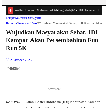
Indah Basmallah Hasyim Muhammad Al-Baghdadi
|
#2 -
101 Tahanan Polres Kamp
Kampar
Kesehatan
Olahraga
Riau
Beranda
/
Nasional
/
Riau
/
Wujudkan Masyarakat Sehat, IDI Kampar Akan P
Wujudkan Masyarakat Sehat, IDI
Kampar Akan Persembahkan Fun
Run 5K
2 Oktober 2025
Facebook
Mail
WhatsApp
Screenshot
KAMPAR
– Ikatan Dokter Indonesia (IDI) Kabupaten Kampar