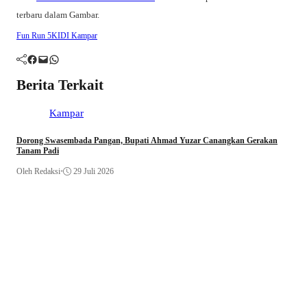
terbaru dalam Gambar.
Fun Run 5K
IDI Kampar
Facebook
Mail
WhatsApp
Berita Terkait
Kampar
Dorong Swasembada Pangan, Bupati Ahmad Yuzar Canangkan Gerakan
Tanam Padi
Oleh Redaksi
•
29 Juli 2026