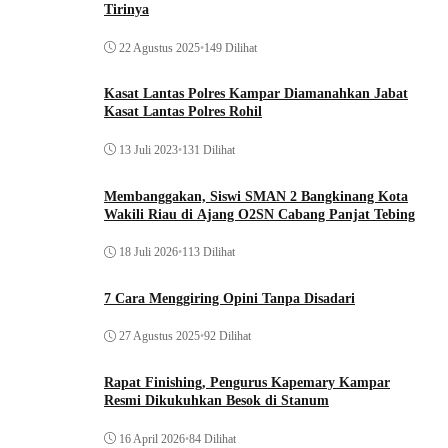
Tirinya
22 Agustus 2025
•
149 Dilihat
Kasat Lantas Polres Kampar Diamanahkan Jabat
Kasat Lantas Polres Rohil
13 Juli 2023
•
131 Dilihat
Membanggakan, Siswi SMAN 2 Bangkinang Kota
Wakili Riau di Ajang O2SN Cabang Panjat Tebing
18 Juli 2026
•
113 Dilihat
7 Cara Menggiring Opini Tanpa Disadari
27 Agustus 2025
•
92 Dilihat
Rapat Finishing, Pengurus Kapemary Kampar
Resmi Dikukuhkan Besok di Stanum
16 April 2026
•
84 Dilihat