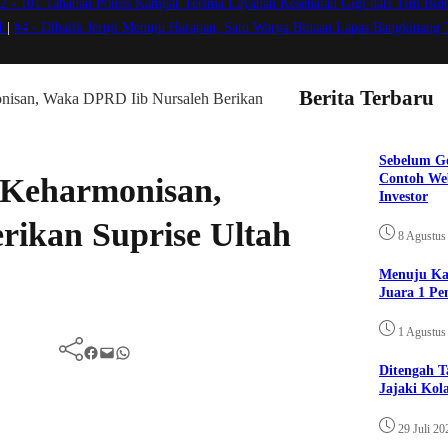
2 -
101 Tahanan Polres Kampar Terima Layanan Kesehatan Gigi dari Tim Bidd
VI
|
#4 -
Dibalik Jeruji Menuju Harapan, Satu Warga Binaan Lapas Bangkinang
Berita Terbaru
onisan, Waka DPRD Iib Nursaleh Berikan
Sebelum Go
Contoh Web
 Keharmonisan,
Investor
ikan Suprise Ultah
8 Agustus
Menuju Kan
Juara 1 Pe
1 Agustus
Facebook
Mail
WhatsApp
Ditengah T
Jajaki Kol
29 Juli 20