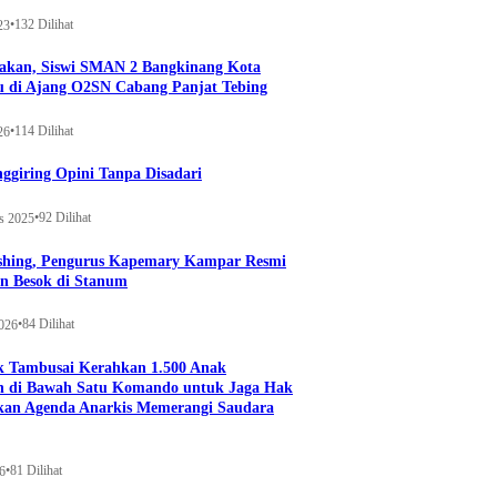
•
132 Dilihat
23
kan, Siswi SMAN 2 Bangkinang Kota
u di Ajang O2SN Cabang Panjat Tebing
•
114 Dilihat
26
ggiring Opini Tanpa Disadari
•
92 Dilihat
s 2025
ishing, Pengurus Kapemary Kampar Resmi
n Besok di Stanum
•
84 Dilihat
2026
 Tambusai Kerahkan 1.500 Anak
 di Bawah Satu Komando untuk Jaga Hak
kan Agenda Anarkis Memerangi Saudara
•
81 Dilihat
6