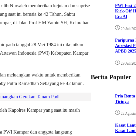
 Nursaleh memberikan kejutan dan suprise
PWI Fest 2
Kick-Off H
 saat ini berusia ke 42 Tahun, Sabtu
Era AI
ampar, di Jalan Prof HM Yamin SH, Kelurahan
29 Juli 20
Paripurna 
 pada tanggal 28 Mei 1984 ini dikejutkan
Apresiasi 
APBD 202
 Wartawan Indonesia (PWI) Kabupaten Kampar
29 Juli 20
 dan meluangkan waktu untuk memberikan
Berita Populer
oby Putra Ramadhan Sebayang ke 42 tahun.
Pria Rent
anangkan Gerakan Tanam Padi
Tirinya
oleh Kapolres Kampar yang saat itu masih
22 Agustu
Kasat Lan
Kasat Lant
ua PWI Kampar dan anggota langsung