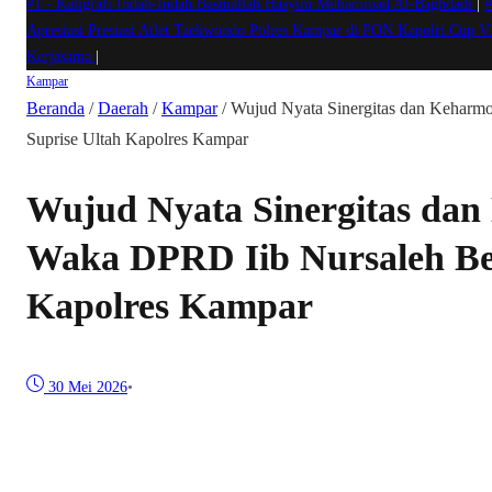
#1 -
Kaligrafi Indah-Indah Basmallah Hasyim Muhammad Al-Baghdadi
|
#
Apresiasi Prestasi Atlet Taekwondo Polres Kampar di PON Kapolri Cup 
Kerjasama
|
Kampar
Beranda
/
Daerah
/
Kampar
/
Wujud Nyata Sinergitas dan Keharm
Suprise Ultah Kapolres Kampar
Wujud Nyata Sinergitas dan
Waka DPRD Iib Nursaleh Ber
Kapolres Kampar
30 Mei 2026
•