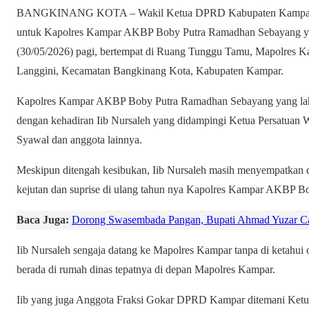
BANGKINANG KOTA – Wakil Ketua DPRD Kabupaten Kampar Iib
untuk Kapolres Kampar AKBP Boby Putra Ramadhan Sebayang yang
(30/05/2026) pagi, bertempat di Ruang Tunggu Tamu, Mapolres K
Langgini, Kecamatan Bangkinang Kota, Kabupaten Kampar.
Kapolres Kampar AKBP Boby Putra Ramadhan Sebayang yang lahir
dengan kehadiran Iib Nursaleh yang didampingi Ketua Persatuan
Syawal dan anggota lainnya.
Meskipun ditengah kesibukan, Iib Nursaleh masih menyempatkan
kejutan dan suprise di ulang tahun nya Kapolres Kampar AKBP B
Baca Juga:
Dorong Swasembada Pangan, Bupati Ahmad Yuzar C
Iib Nursaleh sengaja datang ke Mapolres Kampar tanpa di ketahui 
berada di rumah dinas tepatnya di depan Mapolres Kampar.
Iib yang juga Anggota Fraksi Gokar DPRD Kampar ditemani Ket