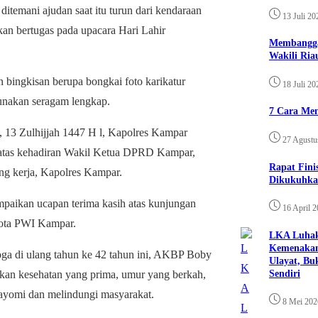
temani ajudan saat itu turun dari kendaraan
13 Juli 20
kan bertugas pada upacara Hari Lahir
Membangga
Wakili Ria
bingkisan berupa bongkai foto karikatur
18 Juli 20
akan seragam lengkap.
7 Cara Men
 13 Zulhijjah 1447 H l, Kapolres Kampar
27 Agustu
atas kehadiran Wakil Ketua DPRD Kampar,
Rapat Fin
ng kerja, Kapolres Kampar.
Dikukuhka
ikan ucapan terima kasih atas kunjungan
16 April 
gota PWI Kampar.
LKA Luhak
Kemenakan
a di ulang tahun ke 42 tahun ini, AKBP Boby
Ulayat, Bu
Sendiri
an kesehatan yang prima, umur yang berkah,
ayomi dan melindungi masyarakat.
8 Mei 202