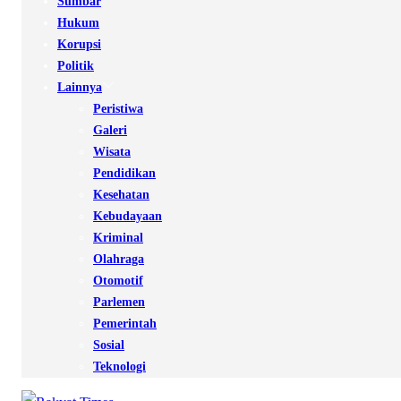
Sumbar
Hukum
Korupsi
Politik
Lainnya
Peristiwa
Galeri
Wisata
Pendidikan
Kesehatan
Kebudayaan
Kriminal
Olahraga
Otomotif
Parlemen
Pemerintah
Sosial
Teknologi