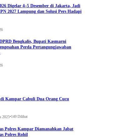
026 Digelar 4–5 Desember di Jakarta, Jadi
PN 2027 Lampung dan Solusi Pers Hadapi
26
DPRD Bengkalis, Bupati Kasmarni
Pengesahan Perda Pertangungjawaban
5
26
a di Kampar Cabuli Dua Orang Cucu
•
149 Dilihat
s 2025
tas Polres Kampar Diamanahkan Jabat
as Polres Rohil