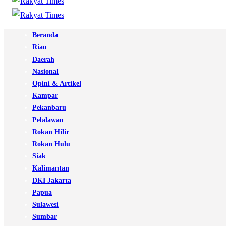
Beranda
Riau
Daerah
Nasional
Opini & Artikel
Kampar
Pekanbaru
Pelalawan
Rokan Hilir
Rokan Hulu
Siak
Kalimantan
DKI Jakarta
Papua
Sulawesi
Sumbar