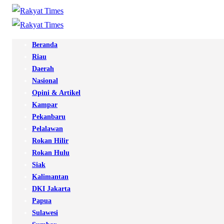
Beranda
Riau
Daerah
Nasional
Opini & Artikel
Kampar
Pekanbaru
Pelalawan
Rokan Hilir
Rokan Hulu
Siak
Kalimantan
DKI Jakarta
Papua
Sulawesi