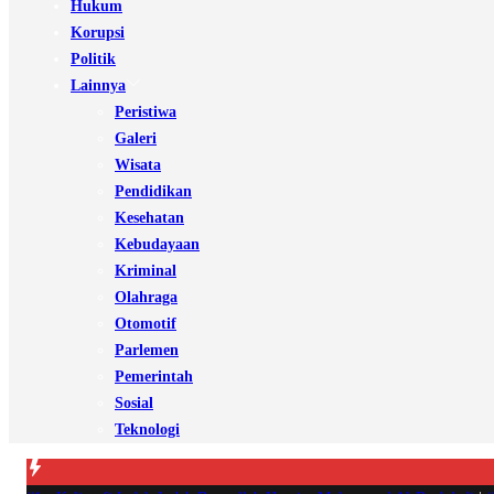
Hukum
Korupsi
Politik
Lainnya
Peristiwa
Galeri
Wisata
Pendidikan
Kesehatan
Kebudayaan
Kriminal
Olahraga
Otomotif
Parlemen
Pemerintah
Sosial
Teknologi