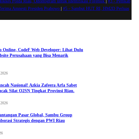
okkes Polda Riau, Odontogram untuk Identifikasi Forensik
|
#3 -
Pemkab
 Terima Amnesti Presiden Prabowo
|
#5 -
Sambut HUT RI, HM2D Perluas
 Online, CodeF Web Developer: Lihat Dulu
site Perusahaan yang Bisa Menarik
 2026
cah Nasional! Azkia Zafeera Arfa Sabet
ncak Silat O2SN Tingkat Provinsi Riau.
 2026
antangan Pasar Global, Sambu Group
aborasi Strategis dengan PWI Riau
26