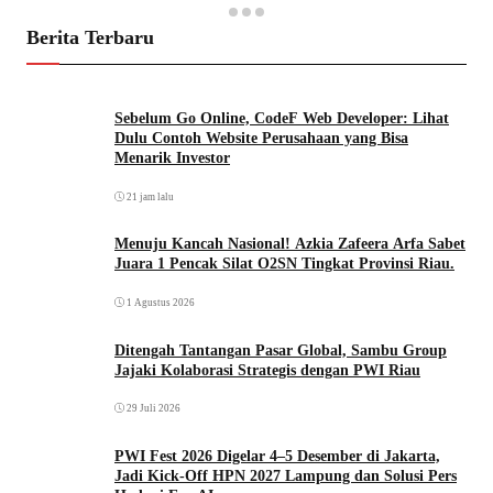
Berita Terbaru
Sebelum Go Online, CodeF Web Developer: Lihat
Dulu Contoh Website Perusahaan yang Bisa
Menarik Investor
21 jam lalu
Menuju Kancah Nasional! Azkia Zafeera Arfa Sabet
Juara 1 Pencak Silat O2SN Tingkat Provinsi Riau.
1 Agustus 2026
Ditengah Tantangan Pasar Global, Sambu Group
Jajaki Kolaborasi Strategis dengan PWI Riau
29 Juli 2026
PWI Fest 2026 Digelar 4–5 Desember di Jakarta,
Jadi Kick-Off HPN 2027 Lampung dan Solusi Pers