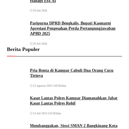
Hadapi Era AI
29 Juli 2026
Paripurna DPRD Bengkalis, Bupati Kasmarni
Apresiasi Pengesahan Perda Pertangungjawaban
APBD 2025
29 Juli 2026
Berita Populer
Pria Renta di Kampar Cabuli Dua Orang Cucu
Tirinya
22 Agustus 2025
•
149 Dilihat
Kasat Lantas Polres Kampar Diamanahkan Jabat
Kasat Lantas Polres Rohil
13 Juli 2023
•
133 Dilihat
Membanggakan, Siswi SMAN 2 Bangkinang Kota