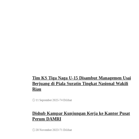
Tim KS Tiga Naga U-15 Disambut Managemen Usai
Berjuang di Piala Suratin Tingkat Nasional Wakili
Riau
11 September 2025
•
74 Dilihat
Dishub Kampar Kunjungan Kerja ke Kantor Pusat
Perum DAMRI
28 November 2023
•
71 Dilihat