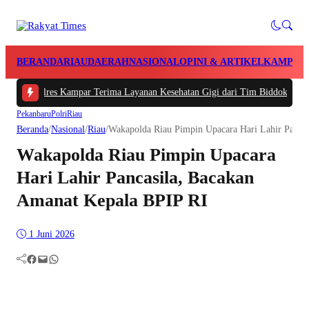
BERANDA
RIAU
DAERAH
NASIONAL
OPINI & ARTIKEL
KAMPAR
Polres Kampar Terima Layanan Kesehatan Gigi dari Tim Biddokkes Polda Riau,
Pekanbaru
Polri
Riau
Beranda
/
Nasional
/
Riau
/
Wakapolda Riau Pimpin Upacara Hari Lahir Panca
Wakapolda Riau Pimpin Upacara
Hari Lahir Pancasila, Bacakan
Amanat Kepala BPIP RI
1 Juni 2026
Facebook
Mail
WhatsApp