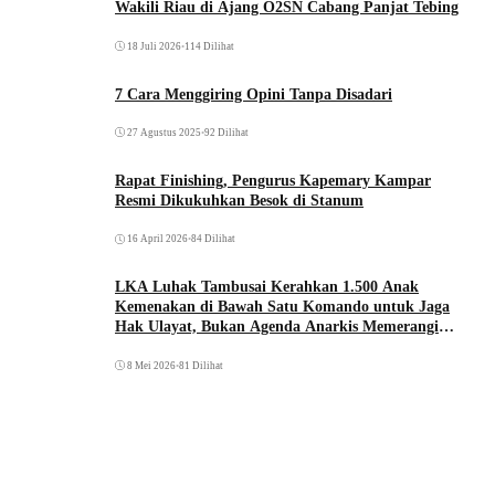
Wakili Riau di Ajang O2SN Cabang Panjat Tebing
18 Juli 2026
•
114 Dilihat
7 Cara Menggiring Opini Tanpa Disadari
27 Agustus 2025
•
92 Dilihat
Rapat Finishing, Pengurus Kapemary Kampar
Resmi Dikukuhkan Besok di Stanum
16 April 2026
•
84 Dilihat
LKA Luhak Tambusai Kerahkan 1.500 Anak
Kemenakan di Bawah Satu Komando untuk Jaga
Hak Ulayat, Bukan Agenda Anarkis Memerangi
Saudara Sendiri
8 Mei 2026
•
81 Dilihat