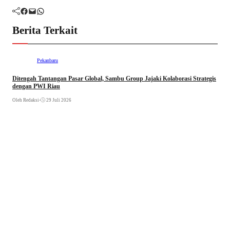
Facebook
Mail
WhatsApp
Berita Terkait
Pekanbaru
Ditengah Tantangan Pasar Global, Sambu Group Jajaki Kolaborasi Strategis
dengan PWI Riau
Oleh Redaksi
•
29 Juli 2026