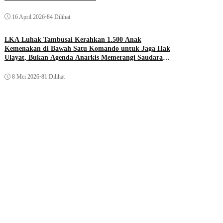
16 April 2026
•
84 Dilihat
LKA Luhak Tambusai Kerahkan 1.500 Anak
Kemenakan di Bawah Satu Komando untuk Jaga Hak
Ulayat, Bukan Agenda Anarkis Memerangi Saudara
Sendiri
8 Mei 2026
•
81 Dilihat