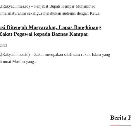
yatTimes.id) – Penjabat Bupati Kampar Muhammad
ma silaturahmi sekaligus melakukan audiensi dengan Ketua
usi Ditengah Masyarakat, Lapas Bangkinang
Zakat Pegawai kepada Baznas Kampar
 2023
atTimes.id) – Zakat merupakan salah satu rukun Islam yang
eh umat Muslim yang...
Berita 