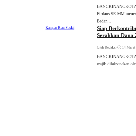
BANGKINANGKOTA(Rak
Firdaus.SE.MM meneri
Badan...
Siap Berkontrib
Kampar
Riau
Sosial
Serahkan Dana 
Oleh Redaksi
•
14 Maret
BANGKINANGKOTA(Raky
wajib dilaksanakan ol