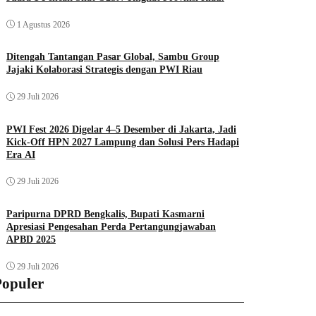
1 Agustus 2026
Ditengah Tantangan Pasar Global, Sambu Group
Jajaki Kolaborasi Strategis dengan PWI Riau
29 Juli 2026
PWI Fest 2026 Digelar 4–5 Desember di Jakarta, Jadi
Kick-Off HPN 2027 Lampung dan Solusi Pers Hadapi
Era AI
29 Juli 2026
Paripurna DPRD Bengkalis, Bupati Kasmarni
Apresiasi Pengesahan Perda Pertangungjawaban
APBD 2025
29 Juli 2026
Populer