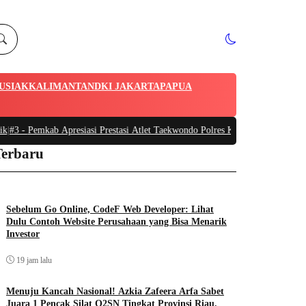
U
SIAK
KALIMANTAN
DKI JAKARTA
PAPUA
b Apresiasi Prestasi Atlet Taekwondo Polres Kampar di PON Kapolri Cup VI
|
Terbaru
Sebelum Go Online, CodeF Web Developer: Lihat
Dulu Contoh Website Perusahaan yang Bisa Menarik
Investor
19 jam lalu
Menuju Kancah Nasional! Azkia Zafeera Arfa Sabet
Juara 1 Pencak Silat O2SN Tingkat Provinsi Riau.