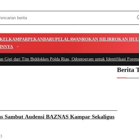
IKEL
KAMPAR
PEKANBARU
PELALAWAN
ROKAN HILIR
ROKAN HUL
INNYA
im Biddokkes Polda Riau, Odontogram untuk Identifikasi Forensik
|
#3 -
Pemka
Berita 
aus Sambut Audensi BAZNAS Kampar Sekaligus
23