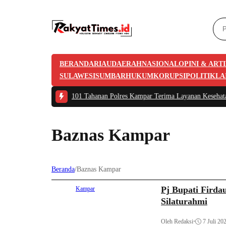
BERANDA
RIAU
DAERAH
NASIONAL
OPINI & ART
SULAWESI
SUMBAR
HUKUM
KORUPSI
POLITIK
LA
ghdadi
|
#2 -
101 Tahanan Polres Kampar Terima Layanan Kesehatan Gigi dari T
Baznas Kampar
Beranda
/
Baznas Kampar
Pj Bupati Fird
Kampar
Silaturahmi
Oleh Redaksi
•
7 Juli 20