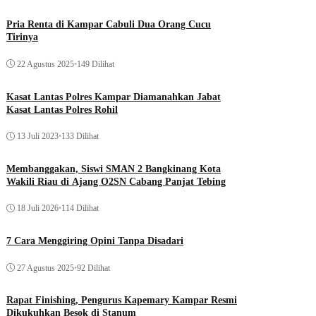
Pria Renta di Kampar Cabuli Dua Orang Cucu
Tirinya
22 Agustus 2025
•
149 Dilihat
Kasat Lantas Polres Kampar Diamanahkan Jabat
Kasat Lantas Polres Rohil
13 Juli 2023
•
133 Dilihat
Membanggakan, Siswi SMAN 2 Bangkinang Kota
Wakili Riau di Ajang O2SN Cabang Panjat Tebing
18 Juli 2026
•
114 Dilihat
7 Cara Menggiring Opini Tanpa Disadari
27 Agustus 2025
•
92 Dilihat
Rapat Finishing, Pengurus Kapemary Kampar Resmi
Dikukuhkan Besok di Stanum