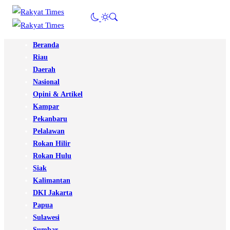
Beranda
Riau
Daerah
Nasional
Opini & Artikel
Kampar
Pekanbaru
Pelalawan
Rokan Hilir
Rokan Hulu
Siak
Kalimantan
DKI Jakarta
Papua
Sulawesi
Sumbar