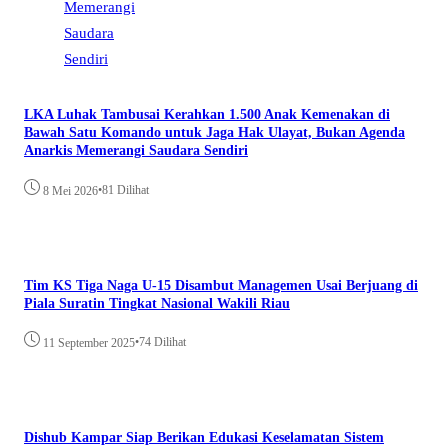
LKA Luhak Tambusai Kerahkan 1.500 Anak Kemenakan di
Bawah Satu Komando untuk Jaga Hak Ulayat, Bukan Agenda
Anarkis Memerangi Saudara Sendiri
•
81 Dilihat
8 Mei 2026
Tim KS Tiga Naga U-15 Disambut Managemen Usai Berjuang di
Piala Suratin Tingkat Nasional Wakili Riau
•
74 Dilihat
11 September 2025
Dishub Kampar Siap Berikan Edukasi Keselamatan Sistem