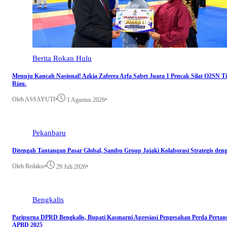
Berita
Rokan Hulu
Menuju Kancah Nasional! Azkia Zafeera Arfa Sabet Juara 1 Pencak Silat O2SN Ti
Riau.
Oleh ASSAYUTI
•
•
1 Agustus 2026
Pekanbaru
Ditengah Tantangan Pasar Global, Sambu Group Jajaki Kolaborasi Strategis de
Oleh Redaksi
•
•
29 Juli 2026
Bengkalis
Paripurna DPRD Bengkalis, Bupati Kasmarni Apresiasi Pengesahan Perda Pert
APBD 2025