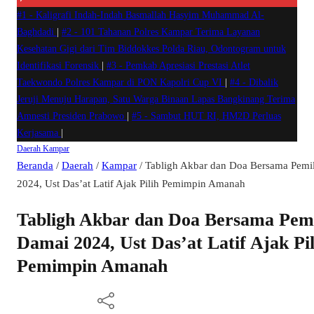
#1 -
Kaligrafi Indah-Indah Basmallah Hasyim Muhammad Al-
Baghdadi
|
#2 -
101 Tahanan Polres Kampar Terima Layanan
Kesehatan Gigi dari Tim Biddokkes Polda Riau, Odontogram untuk
Identifikasi Forensik
|
#3 -
Pemkab Apresiasi Prestasi Atlet
Taekwondo Polres Kampar di PON Kapolri Cup VI
|
#4 -
Dibalik
Jeruji Menuju Harapan, Satu Warga Binaan Lapas Bangkinang Terima
Amnesti Presiden Prabowo
|
#5 -
Sambut HUT RI, HM2D Perluas
Kerjasama
|
Daerah
Kampar
Beranda
/
Daerah
/
Kampar
/
Tabligh Akbar dan Doa Bersama Pemi
2024, Ust Das’at Latif Ajak Pilih Pemimpin Amanah
Tabligh Akbar dan Doa Bersama Pem
Damai 2024, Ust Das’at Latif Ajak Pil
Pemimpin Amanah