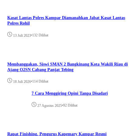
Kasat Lantas Polres Kampar Diamanahkan Jabat Kasat Lantas
Polres Rohil
•
132 Dilihat
13 Juli 2023
Membanggakan, Siswi SMAN 2 Bangkinang Kota Wakili Riau di
Ajang O2SN Cabang Panjat Tebing
•
114 Dilihat
18 Juli 2026
7 Cara Menggiring Opini Tanpa Disadari
•
92 Dilihat
27 Agustus 2025
Rapat Finishing, Pengurus Kapemary Kampar Resmi