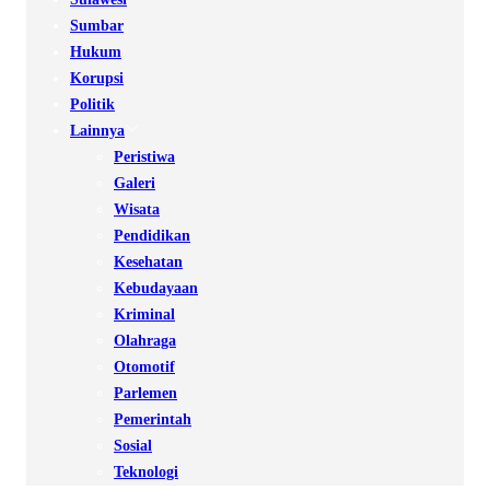
Sumbar
Hukum
Korupsi
Politik
Lainnya
Peristiwa
Galeri
Wisata
Pendidikan
Kesehatan
Kebudayaan
Kriminal
Olahraga
Otomotif
Parlemen
Pemerintah
Sosial
Teknologi