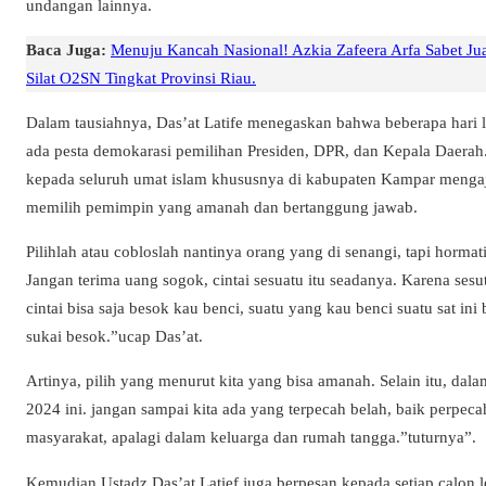
undangan lainnya.
Baca Juga:
Menuju Kancah Nasional! Azkia Zafeera Arfa Sabet Ju
Silat O2SN Tingkat Provinsi Riau.
Dalam tausiahnya, Das’at Latife menegaskan bahwa beberapa hari l
ada pesta demokarasi pemilihan Presiden, DPR, dan Kepala Daerah.
kepada seluruh umat islam khususnya di kabupaten Kampar menga
memilih pemimpin yang amanah dan bertanggung jawab.
Pilihlah atau cobloslah nantinya orang yang di senangi, tapi horma
Jangan terima uang sogok, cintai sesuatu itu seadanya. Karena ses
cintai bisa saja besok kau benci, suatu yang kau benci suatu sat ini 
sukai besok.”ucap Das’at.
Artinya, pilih yang menurut kita yang bisa amanah. Selain itu, dal
2024 ini. jangan sampai kita ada yang terpecah belah, baik perpec
masyarakat, apalagi dalam keluarga dan rumah tangga.”tuturnya”.
Kemudian Ustadz Das’at Latief juga berpesan kepada setiap calon le