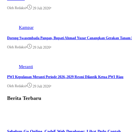
Oleh Redaksi
•
•
29 Juli 2026
Kampar
Dorong Swasembada Pangan, Bupati Ahmad Yuzar Canangkan Gerakan Tanam 
Oleh Redaksi
•
•
29 Juli 2026
Meranti
PWI Kepulauan Meranti Periode 2026–2029 Resmi Dilantik Ketua PWI Riau
Oleh Redaksi
•
•
29 Juli 2026
Berita Terbaru
Sebelum Go Online, CodeF Web Developer: Lihat Dulu Contoh