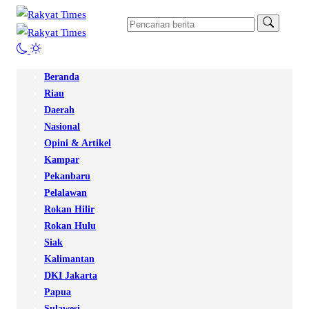
Beranda
Riau
Daerah
Nasional
Opini & Artikel
Kampar
Pekanbaru
Pelalawan
Rokan Hilir
Rokan Hulu
Siak
Kalimantan
DKI Jakarta
Papua
Sulawesi