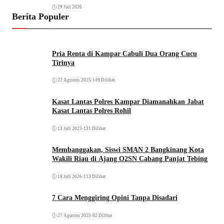
29 Juli 2026
Berita Populer
Pria Renta di Kampar Cabuli Dua Orang Cucu
Tirinya
22 Agustus 2025
•
149 Dilihat
Kasat Lantas Polres Kampar Diamanahkan Jabat
Kasat Lantas Polres Rohil
13 Juli 2023
•
131 Dilihat
Membanggakan, Siswi SMAN 2 Bangkinang Kota
Wakili Riau di Ajang O2SN Cabang Panjat Tebing
18 Juli 2026
•
113 Dilihat
7 Cara Menggiring Opini Tanpa Disadari
27 Agustus 2025
•
92 Dilihat