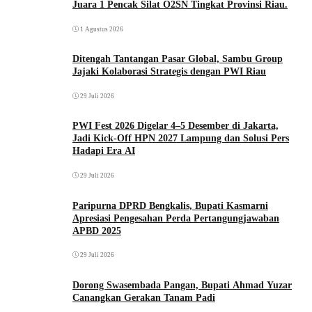
Juara 1 Pencak Silat O2SN Tingkat Provinsi Riau.
1 Agustus 2026
Ditengah Tantangan Pasar Global, Sambu Group
Jajaki Kolaborasi Strategis dengan PWI Riau
29 Juli 2026
PWI Fest 2026 Digelar 4–5 Desember di Jakarta,
Jadi Kick-Off HPN 2027 Lampung dan Solusi Pers
Hadapi Era AI
29 Juli 2026
Paripurna DPRD Bengkalis, Bupati Kasmarni
Apresiasi Pengesahan Perda Pertangungjawaban
APBD 2025
29 Juli 2026
Dorong Swasembada Pangan, Bupati Ahmad Yuzar
Canangkan Gerakan Tanam Padi