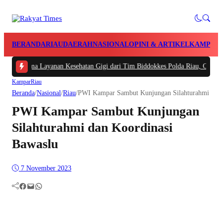
BERANDA
RIAU
DAERAH
NASIONAL
OPINI & ARTIKEL
KAMPAR
erima Layanan Kesehatan Gigi dari Tim Biddokkes Polda Riau, Odontogram un
Kampar
Riau
Beranda
/
Nasional
/
Riau
/
PWI Kampar Sambut Kunjungan Silahturahmi dan 
PWI Kampar Sambut Kunjungan
Silahturahmi dan Koordinasi
Bawaslu
7 November 2023
Facebook
Mail
WhatsApp