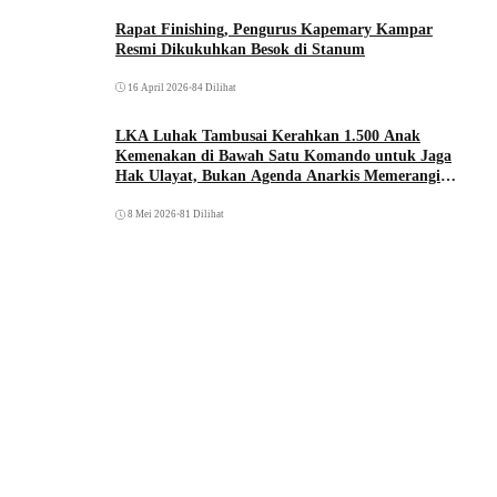
Rapat Finishing, Pengurus Kapemary Kampar
Resmi Dikukuhkan Besok di Stanum
16 April 2026
•
84 Dilihat
LKA Luhak Tambusai Kerahkan 1.500 Anak
Kemenakan di Bawah Satu Komando untuk Jaga
Hak Ulayat, Bukan Agenda Anarkis Memerangi
Saudara Sendiri
8 Mei 2026
•
81 Dilihat