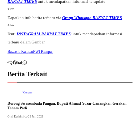
RAKYAT TIMES
untuk mendapatkan informasi terupdate
***
Dapatkan info berita terbaru via
Group Whatsapp RAKYAT TIMES
***
Ikuti
INSTAGRAM RAKYAT TIMES
untuk mendapatkan informasi
terbaru dalam Gambar.
Bawaslu Kampar
PWI Kampar
Facebook
Mail
WhatsApp
Berita Terkait
Kampar
Dorong Swasembada Pangan, Bupati Ahmad Yuzar Canangkan Gerakan
Tanam Padi
Oleh Redaksi
•
29 Juli 2026