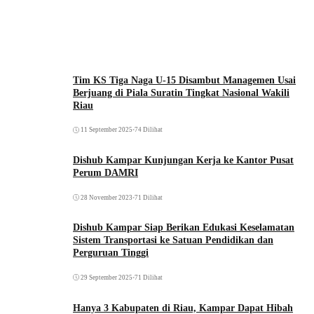
Tim KS Tiga Naga U-15 Disambut Managemen Usai
Berjuang di Piala Suratin Tingkat Nasional Wakili
Riau
11 September 2025
•
74 Dilihat
Dishub Kampar Kunjungan Kerja ke Kantor Pusat
Perum DAMRI
28 November 2023
•
71 Dilihat
Dishub Kampar Siap Berikan Edukasi Keselamatan
Sistem Transportasi ke Satuan Pendidikan dan
Perguruan Tinggi
29 September 2025
•
71 Dilihat
Hanya 3 Kabupaten di Riau, Kampar Dapat Hibah