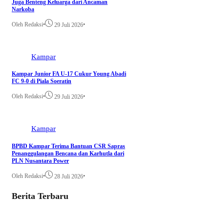
Juga Benteng Keluarga dari Ancaman
Narkoba
Oleh Redaksi
•
•
29 Juli 2026
Kampar
Kampar Junior FA U-17 Cukur Young Abadi
FC 9-0 di Piala Soeratin
Oleh Redaksi
•
•
29 Juli 2026
Kampar
BPBD Kampar Terima Bantuan CSR Sapras
Penanggulangan Bencana dan Karhutla dari
PLN Nusantara Power
Oleh Redaksi
•
•
28 Juli 2026
Berita Terbaru