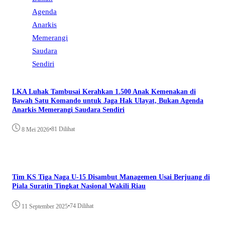
LKA Luhak Tambusai Kerahkan 1.500 Anak Kemenakan di
Bawah Satu Komando untuk Jaga Hak Ulayat, Bukan Agenda
Anarkis Memerangi Saudara Sendiri
•
81 Dilihat
8 Mei 2026
Tim KS Tiga Naga U-15 Disambut Managemen Usai Berjuang di
Piala Suratin Tingkat Nasional Wakili Riau
•
74 Dilihat
11 September 2025