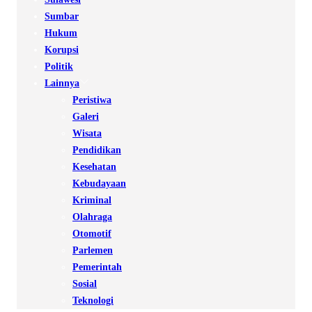
Sumbar
Hukum
Korupsi
Politik
Lainnya
Peristiwa
Galeri
Wisata
Pendidikan
Kesehatan
Kebudayaan
Kriminal
Olahraga
Otomotif
Parlemen
Pemerintah
Sosial
Teknologi