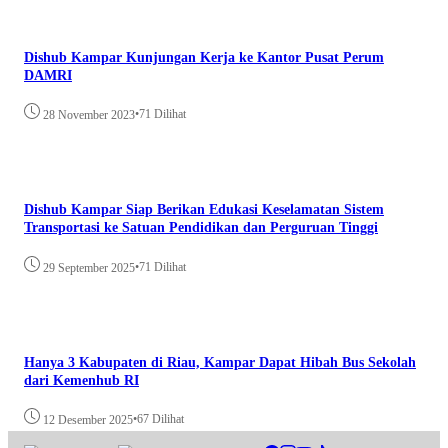
Dishub Kampar Kunjungan Kerja ke Kantor Pusat Perum
DAMRI
•
71 Dilihat
28 November 2023
Dishub Kampar Siap Berikan Edukasi Keselamatan Sistem
Transportasi ke Satuan Pendidikan dan Perguruan Tinggi
•
71 Dilihat
29 September 2025
Hanya 3 Kabupaten di Riau, Kampar Dapat Hibah Bus Sekolah
dari Kemenhub RI
•
67 Dilihat
12 Desember 2025