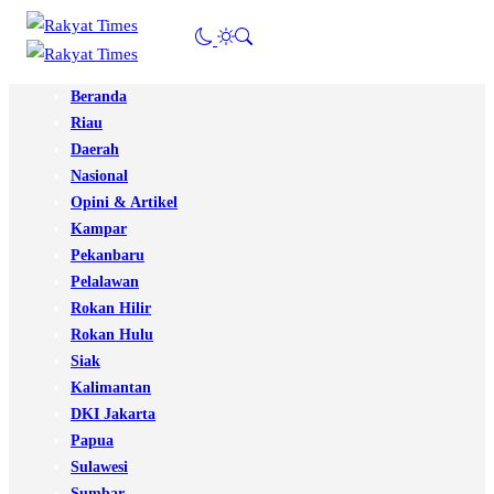
Beranda
Riau
Daerah
Nasional
Opini & Artikel
Kampar
Pekanbaru
Pelalawan
Rokan Hilir
Rokan Hulu
Siak
Kalimantan
DKI Jakarta
Papua
Sulawesi
Sumbar