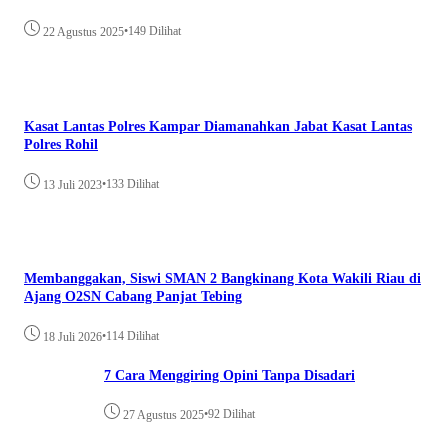
•
149 Dilihat
22 Agustus 2025
Kasat Lantas Polres Kampar Diamanahkan Jabat Kasat Lantas
Polres Rohil
•
133 Dilihat
13 Juli 2023
Membanggakan, Siswi SMAN 2 Bangkinang Kota Wakili Riau di
Ajang O2SN Cabang Panjat Tebing
•
114 Dilihat
18 Juli 2026
7 Cara Menggiring Opini Tanpa Disadari
•
92 Dilihat
27 Agustus 2025