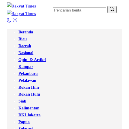
Beranda
Riau
Daerah
Nasional
Opini & Artikel
Kampar
Pekanbaru
Pelalawan
Rokan Hilir
Rokan Hulu
Siak
Kalimantan
DKI Jakarta
Papua
Sulawesi