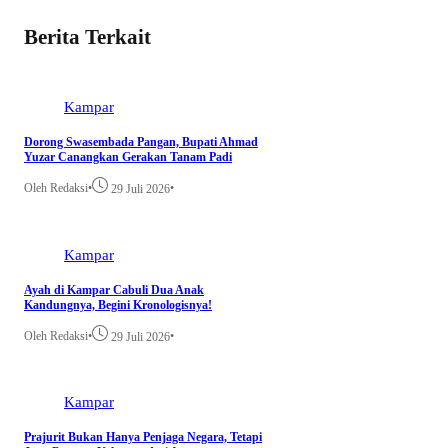
Berita Terkait
Kampar
Dorong Swasembada Pangan, Bupati Ahmad
Yuzar Canangkan Gerakan Tanam Padi
Oleh Redaksi
•
•
29 Juli 2026
Kampar
Ayah di Kampar Cabuli Dua Anak
Kandungnya, Begini Kronologisnya!
Oleh Redaksi
•
•
29 Juli 2026
Kampar
Prajurit Bukan Hanya Penjaga Negara, Tetapi