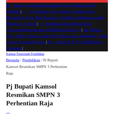
#1 -
Kaligrafi Indah-Indah Basmallah Hasyim Muhammad Al-
Baghdadi
|
#2 -
101 Tahanan Polres Kampar Terima Layanan
Kesehatan Gigi dari Tim Biddokkes Polda Riau, Odontogram untuk
Identifikasi Forensik
|
#3 -
Pemkab Apresiasi Prestasi Atlet
Taekwondo Polres Kampar di PON Kapolri Cup VI
|
#4 -
Dibalik
Jeruji Menuju Harapan, Satu Warga Binaan Lapas Bangkinang Terima
Amnesti Presiden Prabowo
|
#5 -
Sambut HUT RI, HM2D Perluas
Kerjasama
|
Kampar
Pemerintah
Pendidikan
Beranda
/
Pendidikan
/
Pj Bupati
Kamsol Resmikan SMPN 3 Perhentian
Raja
Pj Bupati Kamsol
Resmikan SMPN 3
Perhentian Raja