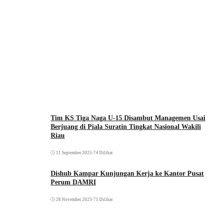
Tim KS Tiga Naga U-15 Disambut Managemen Usai
Berjuang di Piala Suratin Tingkat Nasional Wakili
Riau
11 September 2025
•
74 Dilihat
Dishub Kampar Kunjungan Kerja ke Kantor Pusat
Perum DAMRI
28 November 2023
•
71 Dilihat