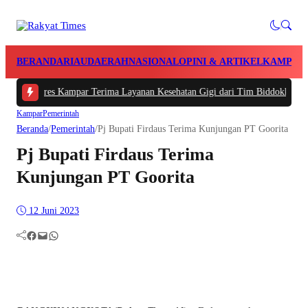
BERANDA
RIAU
DAERAH
NASIONAL
OPINI & ARTIKEL
KAMPAR
olres Kampar Terima Layanan Kesehatan Gigi dari Tim Biddokkes Polda Riau,
Kampar
Pemerintah
Beranda
/
Pemerintah
/
Pj Bupati Firdaus Terima Kunjungan PT Goorita
Pj Bupati Firdaus Terima
Kunjungan PT Goorita
12 Juni 2023
Facebook
Mail
WhatsApp