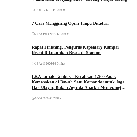
18 Juli 2026
•
114 Dilihat
7 Cara Menggiring Opini Tanpa Disadari
27 Agustus 2025
•
92 Dilihat
Rapat Finishing, Pengurus Kapemary Kampar
Resmi Dikukuhkan Besok di Stanum
16 April 2026
•
84 Dilihat
LKA Luhak Tambusai Kerahkan 1.500 Anak
Kemenakan di Bawah Satu Komando untuk Jaga
Hak Ulayat, Bukan Agenda Anarkis Memerangi
Saudara Sendiri
8 Mei 2026
•
81 Dilihat