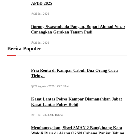
APBD 2025
29 Juli 2026
Dorong Swasembada Pangan, Bupati Ahmad Yuzar
Canangkan Gerakan Tanam Padi
29 Juli 2026
Berita Populer
Pria Renta di Kampar Cabuli Dua Orang Cucu
Tirinya
22 Agustus 2025
•
149 Dilihat
Kasat Lantas Polres Kampar Diamanahkan Jabat
Kasat Lantas Polres Rohil
13 Juli 2023
•
132 Dilihat
Membanggakan, Siswi SMAN 2 Bangkinang Kota
Wakili Riau di Ajang O2SN Cabang Panjat Tebing