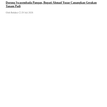
Dorong Swasembada Pangan, Bupati Ahmad Yuzar Canangkan Gerakan
Tanam Padi
Oleh Redaksi
•
29 Juli 2026