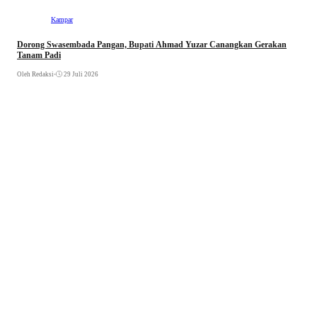
Kampar
Dorong Swasembada Pangan, Bupati Ahmad Yuzar Canangkan Gerakan
Tanam Padi
Oleh Redaksi
•
29 Juli 2026