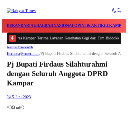
BERANDA
RIAU
DAERAH
NASIONAL
OPINI & ARTIKEL
KAMPAR
olres Kampar Terima Layanan Kesehatan Gigi dari Tim Biddokkes Polda Riau,
Kampar
Pemerintah
Beranda
/
Pemerintah
/
Pj Bupati Firdaus Silahturahmi dengan Seluruh An
Pj Bupati Firdaus Silahturahmi
dengan Seluruh Anggota DPRD
Kampar
5 Juni 2023
Facebook
Mail
WhatsApp