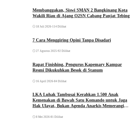
Membanggakan, Siswi SMAN 2 Bangkinang Kota
Wakili Riau di Ajang O2SN Cabang Panjat Tebing
18 Juli 2026
•
114 Dilihat
7 Cara Menggiring Opini Tanpa Disadari
27 Agustus 2025
•
92 Dilihat
Rapat Finishing, Pengurus Kapemary Kampar
Resmi Dikukuhkan Besok di Stanum
16 April 2026
•
84 Dilihat
LKA Luhak Tambusai Kerahkan 1.500 Anak
Kemenakan di Bawah Satu Komando untuk Jaga
Hak Ulayat, Bukan Agenda Anarkis Memerangi
Saudara Sendiri
8 Mei 2026
•
81 Dilihat