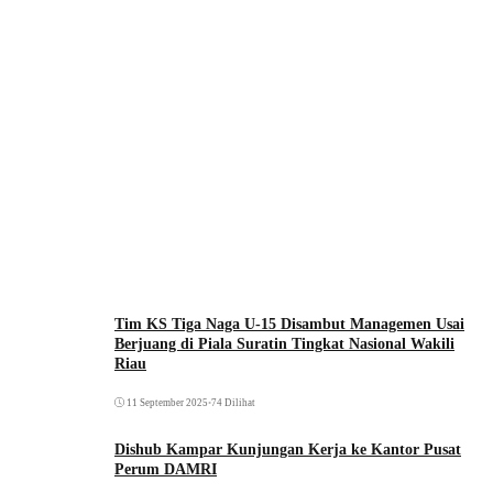
Tim KS Tiga Naga U-15 Disambut Managemen Usai
Berjuang di Piala Suratin Tingkat Nasional Wakili
Riau
11 September 2025
•
74 Dilihat
Dishub Kampar Kunjungan Kerja ke Kantor Pusat
Perum DAMRI