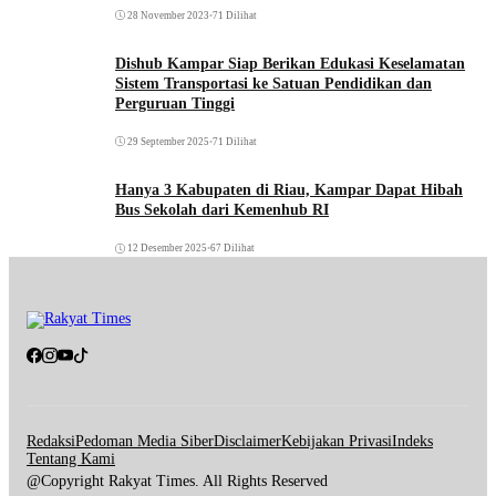
28 November 2023
•
71 Dilihat
Dishub Kampar Siap Berikan Edukasi Keselamatan
Sistem Transportasi ke Satuan Pendidikan dan
Perguruan Tinggi
29 September 2025
•
71 Dilihat
Hanya 3 Kabupaten di Riau, Kampar Dapat Hibah
Bus Sekolah dari Kemenhub RI
12 Desember 2025
•
67 Dilihat
Redaksi
Pedoman Media Siber
Disclaimer
Kebijakan Privasi
Indeks
Tentang Kami
@Copyright Rakyat Times. All Rights Reserved