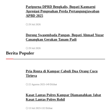
Paripurna DPRD Bengkalis, Bupati Kasmarni
Apresiasi Pengesahan Perda Pertangungjawaban
APBD 2025
29 Juli 2026
Dorong Swasembada Pangan, Bupati Ahmad Yuzar
Canangkan Gerakan Tanam Padi
29 Juli 2026
Berita Populer
Pria Renta di Kampar Cabuli Dua Orang Cucu
Tirinya
22 Agustus 2025
•
149 Dilihat
Kasat Lantas Polres Kampar Diamanahkan Jabat
Kasat Lantas Polres Rohil
13 Juli 2023
•
132 Dilihat