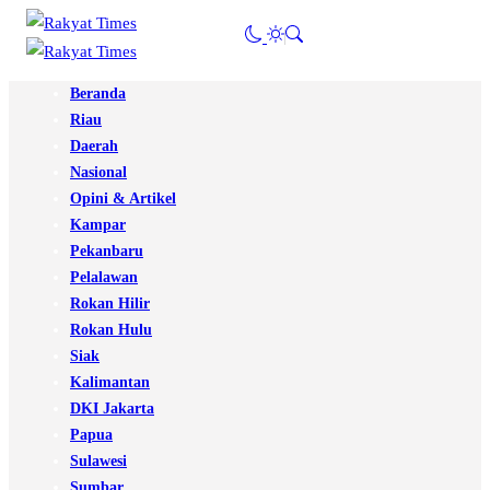
Beranda
Riau
Daerah
Nasional
Opini & Artikel
Kampar
Pekanbaru
Pelalawan
Rokan Hilir
Rokan Hulu
Siak
Kalimantan
DKI Jakarta
Papua
Sulawesi
Sumbar