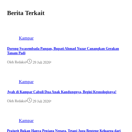
Berita Terkait
Kampar
Dorong Swasembada Pangan, Bupati Ahmad Yuzar Canangkan Gerakan
Tanam Padi
Oleh Redaksi
•
•
29 Juli 2026
Kampar
Ayah di Kampar Cabuli Dua Anak Kandungnya, Begini Kronologisnya!
Oleh Redaksi
•
•
29 Juli 2026
Kampar
Prajurit Bukan Hanya Penjaga Negara, Tetapi Juga Benteng Keluarga dari