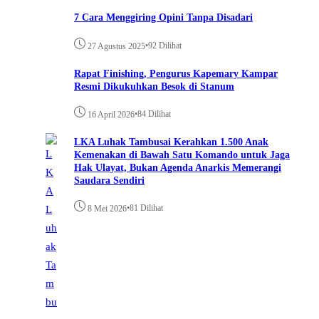
7 Cara Menggiring Opini Tanpa Disadari
•
92 Dilihat
27 Agustus 2025
Rapat Finishing, Pengurus Kapemary Kampar
Resmi Dikukuhkan Besok di Stanum
•
84 Dilihat
16 April 2026
LKA Luhak Tambusai Kerahkan 1.500 Anak
Kemenakan di Bawah Satu Komando untuk Jaga
Hak Ulayat, Bukan Agenda Anarkis Memerangi
Saudara Sendiri
•
81 Dilihat
8 Mei 2026