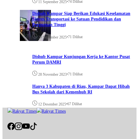
•
74 Dilihat
11 September 2025
Dishub Kampar Siap Berikan Edukasi Keselamatan
Sistem Transportasi ke Satuan Pendidikan dan
Perguruan Tinggi
•
71 Dilihat
29 September 2025
Dishub Kampar Kunjungan Kerja ke Kantor Pusat
Perum DAMRI
•
71 Dilihat
28 November 2023
Hanya 3 Kabupaten di Riau, Kampar Dapat Hibah
Bus Sekolah dari Kemenhub RI
•
67 Dilihat
12 Desember 2025