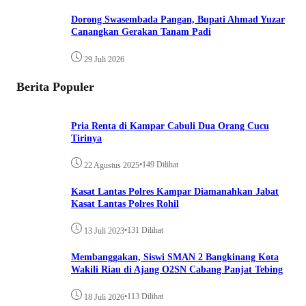
Dorong Swasembada Pangan, Bupati Ahmad Yuzar
Canangkan Gerakan Tanam Padi
29 Juli 2026
Berita Populer
Pria Renta di Kampar Cabuli Dua Orang Cucu
Tirinya
•
149 Dilihat
22 Agustus 2025
Kasat Lantas Polres Kampar Diamanahkan Jabat
Kasat Lantas Polres Rohil
•
131 Dilihat
13 Juli 2023
Membanggakan, Siswi SMAN 2 Bangkinang Kota
Wakili Riau di Ajang O2SN Cabang Panjat Tebing
•
113 Dilihat
18 Juli 2026