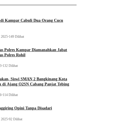
a di Kampar Cabuli Dua Orang Cucu
 2025
•
149 Dilihat
tas Polres Kampar Diamanahkan Jabat
as Polres Rohil
23
•
132 Dilihat
kan, Siswi SMAN 2 Bangkinang Kota
u di Ajang O2SN Cabang Panjat Tebing
26
•
114 Dilihat
ggiring Opini Tanpa Disadari
 2025
•
92 Dilihat