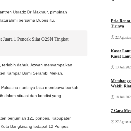
santren Usradz Dr Makmur, pimpinan
laturahmi bersama Dubes itu.
Pria Rent
Tirinya
22 Agustus
t Juara 1 Pencak Silat O2SN Tingkat
Kasat Lan
Kasat Lant
, terlebih dahulu Azwan menyampaikan
13 Juli 20
paten Kampar Bumi Serambi Mekah.
Membangga
Wakili Ria
i Palestina nantinya bisa membawa berkah,
ih dalam situasi dan kondisi yang
18 Juli 20
7 Cara Men
aten berjumlah 121 ponpes, Kabupaten
27 Agustus
i Kota Bangkinang tedapat 12 Ponpes,