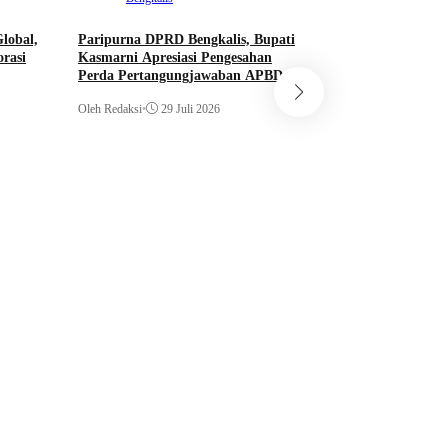
lobal,
Paripurna DPRD Bengkalis, Bupati
rasi
Kasmarni Apresiasi Pengesahan
Kampar
Perda Pertangungjawaban APBD
2025
Dorong Swasembad
Oleh Redaksi
•
29 Juli 2026
Bupati Ahmad Yuz
Gerakan Tanam Pa
Oleh Redaksi
•
29 Juli