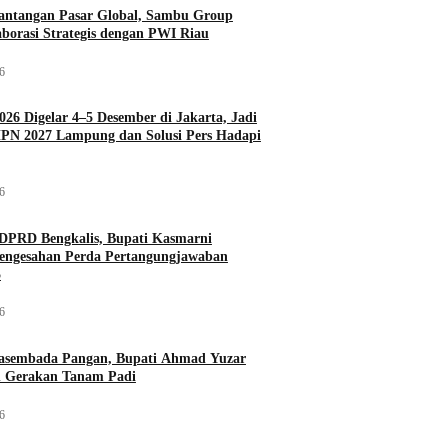
antangan Pasar Global, Sambu Group
aborasi Strategis dengan PWI Riau
26
026 Digelar 4–5 Desember di Jakarta, Jadi
PN 2027 Lampung dan Solusi Pers Hadapi
26
DPRD Bengkalis, Bupati Kasmarni
Pengesahan Perda Pertangungjawaban
5
26
asembada Pangan, Bupati Ahmad Yuzar
 Gerakan Tanam Padi
26