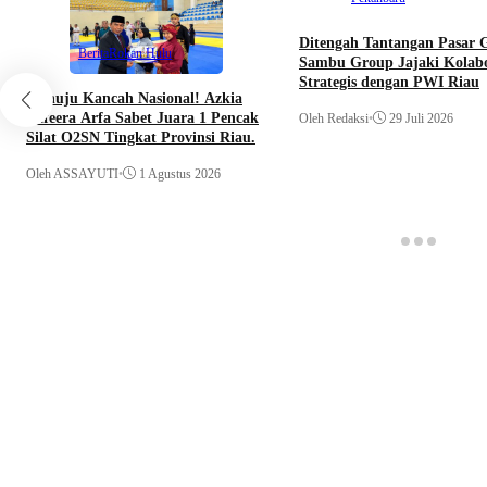
Ditengah Tantangan Pasar G
Berita
Rokan Hulu
Sambu Group Jajaki Kolabo
Strategis dengan PWI Riau
Menuju Kancah Nasional! Azkia
Zafeera Arfa Sabet Juara 1 Pencak
Oleh Redaksi
•
29 Juli 2026
Silat O2SN Tingkat Provinsi Riau.
Oleh ASSAYUTI
•
1 Agustus 2026