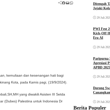
Facebook
Mail
WhatsApp
Ditengah T
Jajaki Kol
29 Juli 20
PWI Fest 2
Kick-Off H
Era AI
29 Juli 20
Paripurna 
Apresiasi 
APBD 202
an, kemuliaan dan kesenangan hati bagi
29 Juli 20
nang Kota, pada Kamis pagi, (19/9/2024).
Dorong Sw
Canangkan
li,SH,MH yang diwakili Asisten III Setda
ar (Dubes) Palestina untuk Indonesia Dr
29 Juli 20
Berita Populer