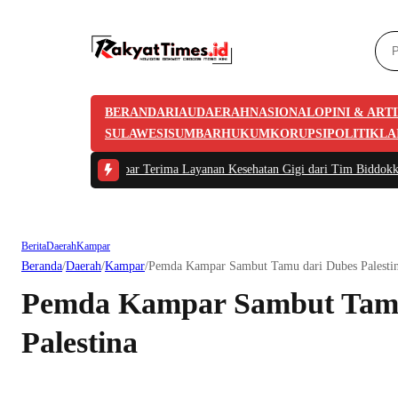
BERANDA
RIAU
DAERAH
NASIONAL
OPINI & ART
SULAWESI
SUMBAR
HUKUM
KORUPSI
POLITIK
LA
lres Kampar Terima Layanan Kesehatan Gigi dari Tim Biddokkes Polda Riau, 
Berita
Daerah
Kampar
Beranda
/
Daerah
/
Kampar
/
Pemda Kampar Sambut Tamu dari Dubes Palesti
Pemda Kampar Sambut Tamu
Palestina