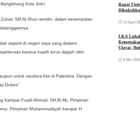
 Bangkinang Kota Sntri.
Rapat Fin
Dikukuhka
 Zuhair SM Al-Shun sendiri, dalam kesempatan
16 April 2
edatanggannya.
LKA Luhak
Kemenakan
ak seperti di negeri saya yang dialami
Ulayat, B
jahteraan karena masih terus dijajah oleh
Sendiri
8 Mei 202
aupun untuk saudara kita di Palestina. Dengan
ap Dubes”.
ang Kampar Fuadi Ahmad, SH,M.Ab, Pimpinan
kmur, Pimpinan Muhammadiyah kampar H