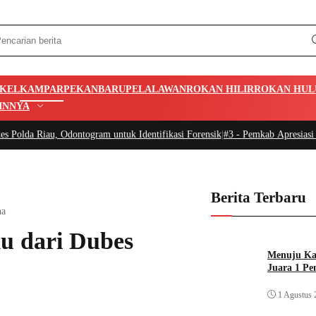
IKEL
KAMPAR
PEKANBARU
PELALAWAN
ROKAN HILIR
ROKAN HUL
INNYA
Odontogram untuk Identifikasi Forensik
|
#3 -
Pemkab Apresiasi Prestasi Atle
Berita Terbaru
na
 dari Dubes
Menuju Kan
Juara 1 Pe
1 Agustus 