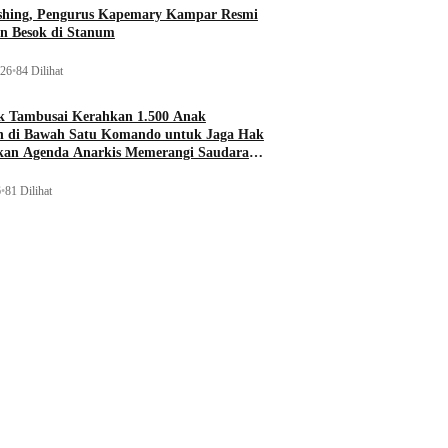
ishing, Pengurus Kapemary Kampar Resmi
n Besok di Stanum
026
•
84 Dilihat
 Tambusai Kerahkan 1.500 Anak
 di Bawah Satu Komando untuk Jaga Hak
ukan Agenda Anarkis Memerangi Saudara
6
•
81 Dilihat