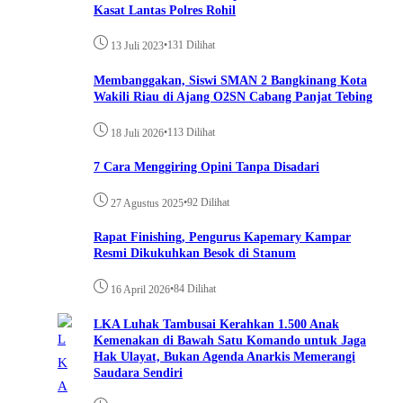
Kasat Lantas Polres Rohil
•
131 Dilihat
13 Juli 2023
Membanggakan, Siswi SMAN 2 Bangkinang Kota
Wakili Riau di Ajang O2SN Cabang Panjat Tebing
•
113 Dilihat
18 Juli 2026
7 Cara Menggiring Opini Tanpa Disadari
•
92 Dilihat
27 Agustus 2025
Rapat Finishing, Pengurus Kapemary Kampar
Resmi Dikukuhkan Besok di Stanum
•
84 Dilihat
16 April 2026
LKA Luhak Tambusai Kerahkan 1.500 Anak
Kemenakan di Bawah Satu Komando untuk Jaga
Hak Ulayat, Bukan Agenda Anarkis Memerangi
Saudara Sendiri