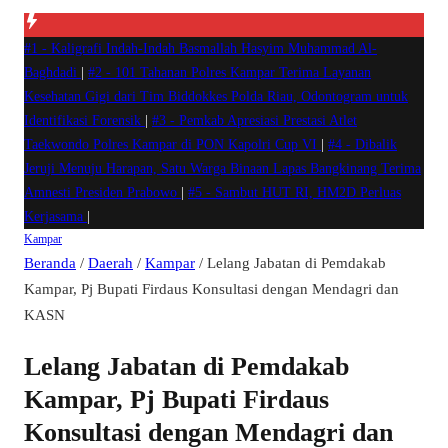
#1 -
Kaligrafi Indah-Indah Basmallah Hasyim Muhammad Al-
Baghdadi
|
#2 -
101 Tahanan Polres Kampar Terima Layanan
Kesehatan Gigi dari Tim Biddokkes Polda Riau, Odontogram untuk
Identifikasi Forensik
|
#3 -
Pemkab Apresiasi Prestasi Atlet
Taekwondo Polres Kampar di PON Kapolri Cup VI
|
#4 -
Dibalik
Jeruji Menuju Harapan, Satu Warga Binaan Lapas Bangkinang Terima
Amnesti Presiden Prabowo
|
#5 -
Sambut HUT RI, HM2D Perluas
Kerjasama
|
Kampar
Beranda
/
Daerah
/
Kampar
/
Lelang Jabatan di Pemdakab
Kampar, Pj Bupati Firdaus Konsultasi dengan Mendagri dan
KASN
Lelang Jabatan di Pemdakab
Kampar, Pj Bupati Firdaus
Konsultasi dengan Mendagri dan