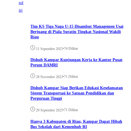
Tim KS Tiga Naga U-15 Disambut Managemen Usai
Berjuang di Piala Suratin Tingkat Nasional Wakili
Riau
•
74 Dilihat
11 September 2025
Dishub Kampar Kunjungan Kerja ke Kantor Pusat
Perum DAMRI
•
71 Dilihat
28 November 2023
Dishub Kampar Siap Berikan Edukasi Keselamatan
Sistem Transportasi ke Satuan Pendidikan dan
Perguruan Tinggi
•
71 Dilihat
29 September 2025
Hanya 3 Kabupaten di Riau, Kampar Dapat Hibah
Bus Sekolah dari Kemenhub RI