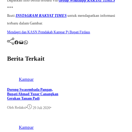
Dapatkan info berita terbaru via
Group Whatsapp RAKYAT TIMES
***
Ikuti
INSTAGRAM RAKYAT TIMES
untuk mendapatkan informasi
terbaru dalam Gambar.
Mendagri dan KASN
Pemdakab Kampar
Pj Bupati Firdaus
Facebook
Mail
WhatsApp
Berita Terkait
Kampar
Dorong Swasembada Pangan,
Bupati Ahmad Yuzar Canangkan
Gerakan Tanam Padi
Oleh Redaksi
•
•
29 Juli 2026
Kampar