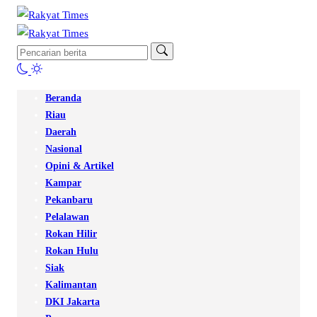
Beranda
Riau
Daerah
Nasional
Opini & Artikel
Kampar
Pekanbaru
Pelalawan
Rokan Hilir
Rokan Hulu
Siak
Kalimantan
DKI Jakarta