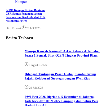
Kampar
BPBD Kampar Terima Bantuan
CSR Sapras Penanggulangan
Bencana dan Karhutla dari PLN
Nusantara Power
Oleh Redaksi
•
•
28 Juli 2026
Berita Terbaru
Menuju Kancah Nasional! Azkia Zafeera Arfa Sabet
Juara 1 Pencak Silat O2SN Tingkat Provinsi Riau.
1 Agustus 2026
Ditengah Tantangan Pasar Global, Sambu Group
Jajaki Kolaborasi Strategis dengan PWI Riau
29 Juli 2026
PWI Fest 2026 Digelar 4–5 Desember di Jakarta,
Jadi Kick-Off HPN 2027 Lampung dan Solusi Pers
Hadapi Era AI