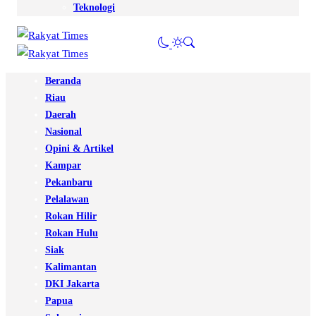
Teknologi
Beranda
Riau
Daerah
Nasional
Opini & Artikel
Kampar
Pekanbaru
Pelalawan
Rokan Hilir
Rokan Hulu
Siak
Kalimantan
DKI Jakarta
Papua