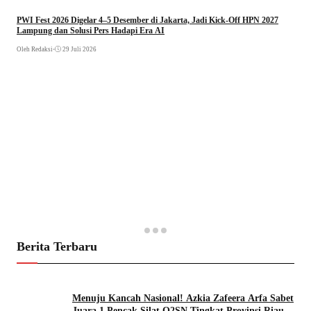
PWI Fest 2026 Digelar 4–5 Desember di Jakarta, Jadi Kick-Off HPN 2027
Lampung dan Solusi Pers Hadapi Era AI
Oleh Redaksi
•
29 Juli 2026
Berita Terbaru
Menuju Kancah Nasional! Azkia Zafeera Arfa Sabet
Juara 1 Pencak Silat O2SN Tingkat Provinsi Riau.