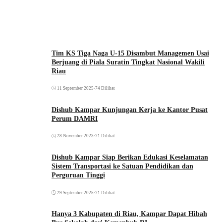
Tim KS Tiga Naga U-15 Disambut Managemen Usai
Berjuang di Piala Suratin Tingkat Nasional Wakili
Riau
11 September 2025
•
74 Dilihat
Dishub Kampar Kunjungan Kerja ke Kantor Pusat
Perum DAMRI
28 November 2023
•
71 Dilihat
Dishub Kampar Siap Berikan Edukasi Keselamatan
Sistem Transportasi ke Satuan Pendidikan dan
Perguruan Tinggi
29 September 2025
•
71 Dilihat
Hanya 3 Kabupaten di Riau, Kampar Dapat Hibah