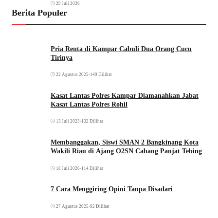
29 Juli 2026
Berita Populer
Pria Renta di Kampar Cabuli Dua Orang Cucu
Tirinya
22 Agustus 2025
•
149 Dilihat
Kasat Lantas Polres Kampar Diamanahkan Jabat
Kasat Lantas Polres Rohil
13 Juli 2023
•
132 Dilihat
Membanggakan, Siswi SMAN 2 Bangkinang Kota
Wakili Riau di Ajang O2SN Cabang Panjat Tebing
18 Juli 2026
•
114 Dilihat
7 Cara Menggiring Opini Tanpa Disadari
27 Agustus 2025
•
92 Dilihat