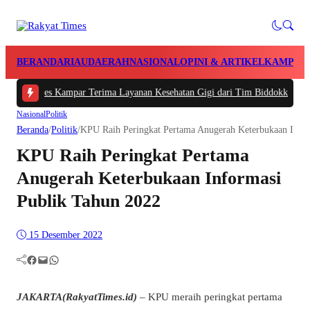
BERANDA
RIAU
DAERAH
NASIONAL
OPINI & ARTIKEL
KAMPAR
lres Kampar Terima Layanan Kesehatan Gigi dari Tim Biddokkes Polda Riau, 
Nasional
Politik
Beranda
/
Politik
/
KPU Raih Peringkat Pertama Anugerah Keterbukaan Info
KPU Raih Peringkat Pertama
Anugerah Keterbukaan Informasi
Publik Tahun 2022
15 Desember 2022
Facebook
Mail
WhatsApp
JAKARTA(RakyatTimes.id)
– KPU meraih peringkat pertama