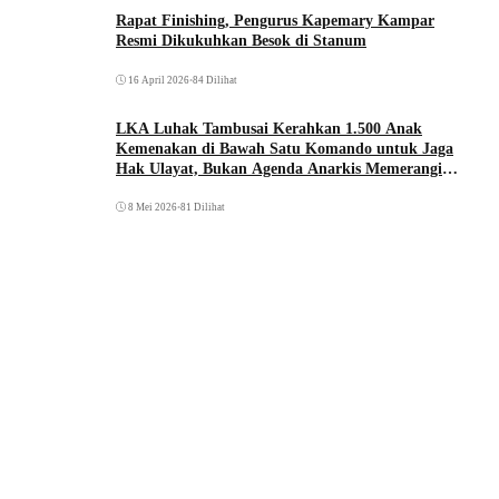
Rapat Finishing, Pengurus Kapemary Kampar
Resmi Dikukuhkan Besok di Stanum
16 April 2026
•
84 Dilihat
LKA Luhak Tambusai Kerahkan 1.500 Anak
Kemenakan di Bawah Satu Komando untuk Jaga
Hak Ulayat, Bukan Agenda Anarkis Memerangi
Saudara Sendiri
8 Mei 2026
•
81 Dilihat