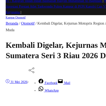
#1 -
Kaligrafi Indah-Indah Basmallah Hasyim Muhammad Al-Baghdadi
|
#
Apresiasi Prestasi Atlet Taekwondo Polres Kampar di PON Kapolri Cup 
Kerjasama
|
Kampar
Otomotif
Beranda
/
Otomotif
/
Kembali Digelar, Kejurnas Motoprix Region 
Muda
Kembali Digelar, Kejurnas 
Sumatera Seri 3 Riau 2026 
31 Mei 2026
•
Facebook
Mail
WhatsApp