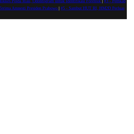
okkes Polda Riau, Odontogram untuk Identifikasi Forensik
|
#3 -
Pemkab
 Terima Amnesti Presiden Prabowo
|
#5 -
Sambut HUT RI, HM2D Perluas