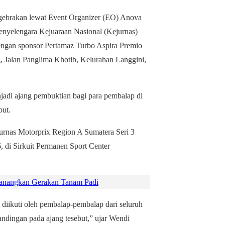
akan lewat Event Organizer (EO) Anova
enyelengara Kejuaraan Nasional (Kejurnas)
engan sponsor Pertamaz Turbo Aspira Premio
, Jalan Panglima Khotib, Kelurahan Langgini,
jadi ajang pembuktian bagi para pembalap di
but.
rnas Motorprix Region A Sumatera Seri 3
, di Sirkuit Permanen Sport Center
anangkan Gerakan Tanam Padi
diikuti oleh pembalap-pembalap dari seluruh
andingan pada ajang tesebut,” ujar Wendi