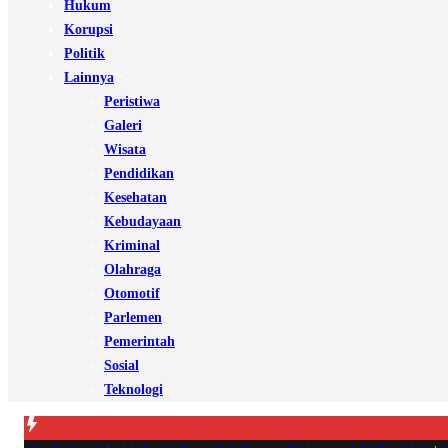
Hukum
Korupsi
Politik
Lainnya
Peristiwa
Galeri
Wisata
Pendidikan
Kesehatan
Kebudayaan
Kriminal
Olahraga
Otomotif
Parlemen
Pemerintah
Sosial
Teknologi