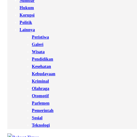
Sumbar
Hukum
Korupsi
Politik
Lainnya
Peristiwa
Galeri
Wisata
Pendidikan
Kesehatan
Kebudayaan
Kriminal
Olahraga
Otomotif
Parlemen
Pemerintah
Sosial
Teknologi