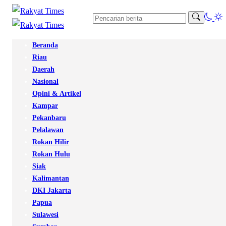
Beranda
Riau
Daerah
Nasional
Opini & Artikel
Kampar
Pekanbaru
Pelalawan
Rokan Hilir
Rokan Hulu
Siak
Kalimantan
DKI Jakarta
Papua
Sulawesi