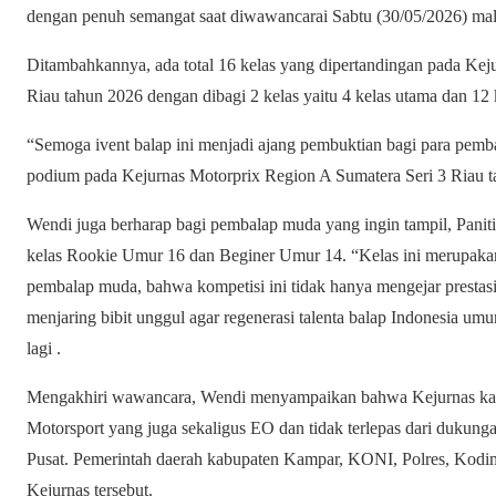
dengan penuh semangat saat diwawancarai Sabtu (30/05/2026) ma
Ditambahkannya, ada total 16 kelas yang dipertandingan pada Kej
Riau tahun 2026 dengan dibagi 2 kelas yaitu 4 kelas utama dan 12 
“Semoga ivent balap ini menjadi ajang pembuktian bagi para pemba
podium pada Kejurnas Motorprix Region A Sumatera Seri 3 Riau t
Wendi juga berharap bagi pembalap muda yang ingin tampil, Panit
kelas Rookie Umur 16 dan Beginer Umur 14. “Kelas ini merupakan
pembalap muda, bahwa kompetisi ini tidak hanya mengejar prestasi
menjaring bibit unggul agar regenerasi talenta balap Indonesia u
lagi .
Mengakhiri wawancara, Wendi menyampaikan bahwa Kejurnas kal
Motorsport yang juga sekaligus EO dan tidak terlepas dari dukun
Pusat. Pemerintah daerah kabupaten Kampar, KONI, Polres, Kodi
Kejurnas tersebut.