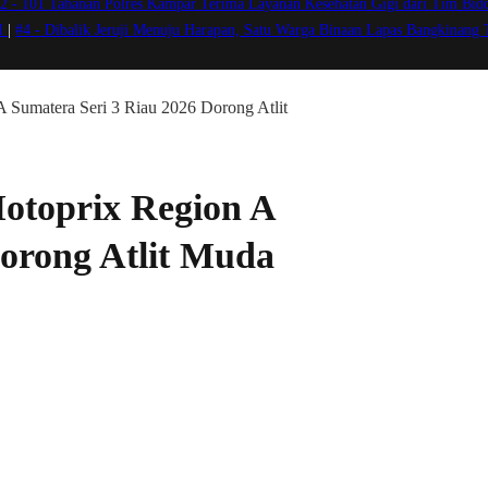
2 -
101 Tahanan Polres Kampar Terima Layanan Kesehatan Gigi dari Tim Bidd
VI
|
#4 -
Dibalik Jeruji Menuju Harapan, Satu Warga Binaan Lapas Bangkinang
A Sumatera Seri 3 Riau 2026 Dorong Atlit
Motoprix Region A
Dorong Atlit Muda