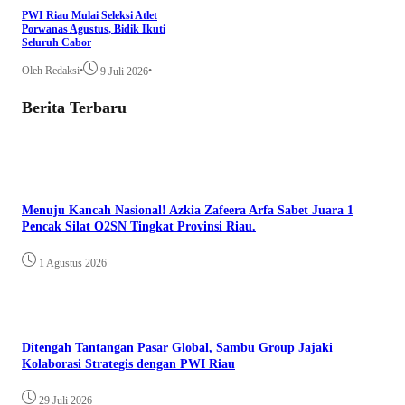
PWI Riau Mulai Seleksi Atlet
Porwanas Agustus, Bidik Ikuti
Seluruh Cabor
Oleh Redaksi
•
•
9 Juli 2026
Berita Terbaru
Menuju Kancah Nasional! Azkia Zafeera Arfa Sabet Juara 1
Pencak Silat O2SN Tingkat Provinsi Riau.
1 Agustus 2026
Ditengah Tantangan Pasar Global, Sambu Group Jajaki
Kolaborasi Strategis dengan PWI Riau
29 Juli 2026