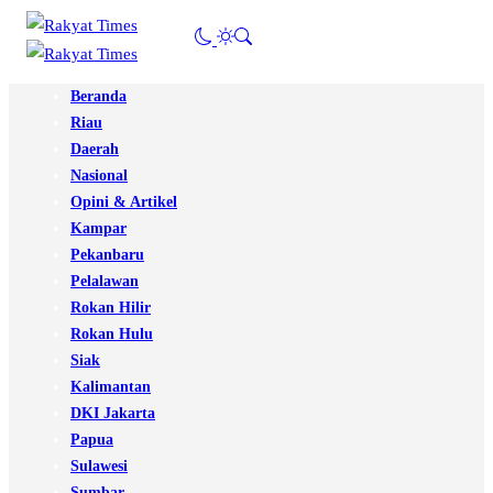
Beranda
Riau
Daerah
Nasional
Opini & Artikel
Kampar
Pekanbaru
Pelalawan
Rokan Hilir
Rokan Hulu
Siak
Kalimantan
DKI Jakarta
Papua
Sulawesi
Sumbar