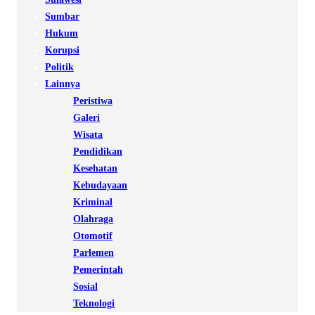
Sumbar
Hukum
Korupsi
Politik
Lainnya
Peristiwa
Galeri
Wisata
Pendidikan
Kesehatan
Kebudayaan
Kriminal
Olahraga
Otomotif
Parlemen
Pemerintah
Sosial
Teknologi