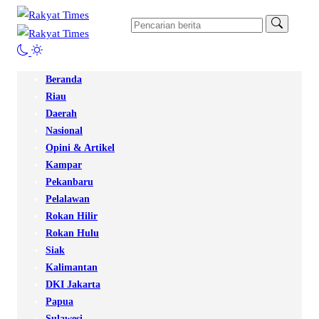
Beranda
Riau
Daerah
Nasional
Opini & Artikel
Kampar
Pekanbaru
Pelalawan
Rokan Hilir
Rokan Hulu
Siak
Kalimantan
DKI Jakarta
Papua
Sulawesi