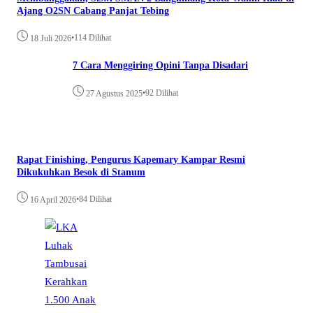
Ajang O2SN Cabang Panjat Tebing
•
114 Dilihat
18 Juli 2026
7 Cara Menggiring Opini Tanpa Disadari
•
92 Dilihat
27 Agustus 2025
Rapat Finishing, Pengurus Kapemary Kampar Resmi
Dikukuhkan Besok di Stanum
•
84 Dilihat
16 April 2026