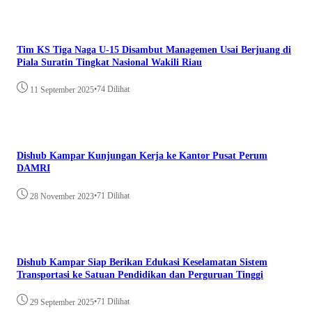
Tim KS Tiga Naga U-15 Disambut Managemen Usai Berjuang di
Piala Suratin Tingkat Nasional Wakili Riau
•
74 Dilihat
11 September 2025
Dishub Kampar Kunjungan Kerja ke Kantor Pusat Perum
DAMRI
•
71 Dilihat
28 November 2023
Dishub Kampar Siap Berikan Edukasi Keselamatan Sistem
Transportasi ke Satuan Pendidikan dan Perguruan Tinggi
•
71 Dilihat
29 September 2025