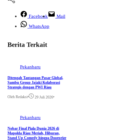
Facebook
Mail
WhatsApp
Berita Terkait
Pekanbaru
Ditengah Tantangan Pasar Global,
Sambu Group Jajaki Kolaborasi
Strategis dengan PWI Riau
Oleh Redaksi
•
•
29 Juli 2026
Pekanbaru
Nobar Final Piala Dunia 2026 di
Mapolda Riau Meriah, Hiburan,
Stand Up Comedy hingga Doorprize