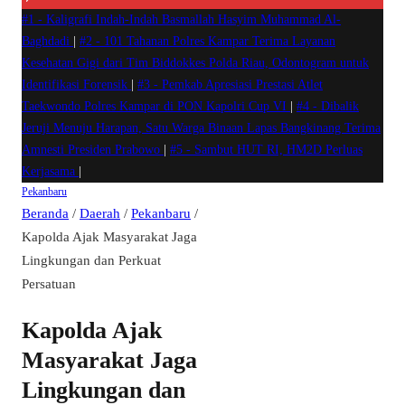
#1 -
Kaligrafi Indah-Indah Basmallah Hasyim Muhammad Al-
Baghdadi
|
#2 -
101 Tahanan Polres Kampar Terima Layanan
Kesehatan Gigi dari Tim Biddokkes Polda Riau, Odontogram untuk
Identifikasi Forensik
|
#3 -
Pemkab Apresiasi Prestasi Atlet
Taekwondo Polres Kampar di PON Kapolri Cup VI
|
#4 -
Dibalik
Jeruji Menuju Harapan, Satu Warga Binaan Lapas Bangkinang Terima
Amnesti Presiden Prabowo
|
#5 -
Sambut HUT RI, HM2D Perluas
Kerjasama
|
Pekanbaru
Beranda
/
Daerah
/
Pekanbaru
/
Kapolda Ajak Masyarakat Jaga
Lingkungan dan Perkuat
Persatuan
Kapolda Ajak
Masyarakat Jaga
Lingkungan dan