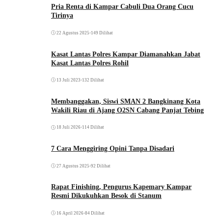
Pria Renta di Kampar Cabuli Dua Orang Cucu
Tirinya
22 Agustus 2025
•
149 Dilihat
Kasat Lantas Polres Kampar Diamanahkan Jabat
Kasat Lantas Polres Rohil
13 Juli 2023
•
132 Dilihat
Membanggakan, Siswi SMAN 2 Bangkinang Kota
Wakili Riau di Ajang O2SN Cabang Panjat Tebing
18 Juli 2026
•
114 Dilihat
7 Cara Menggiring Opini Tanpa Disadari
27 Agustus 2025
•
92 Dilihat
Rapat Finishing, Pengurus Kapemary Kampar
Resmi Dikukuhkan Besok di Stanum
16 April 2026
•
84 Dilihat