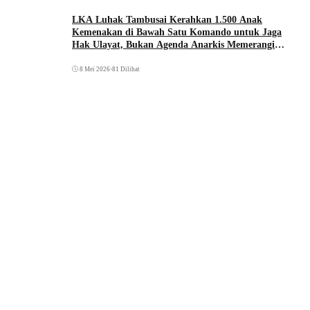
LKA Luhak Tambusai Kerahkan 1.500 Anak
Kemenakan di Bawah Satu Komando untuk Jaga
Hak Ulayat, Bukan Agenda Anarkis Memerangi
Saudara Sendiri
8 Mei 2026
•
81 Dilihat