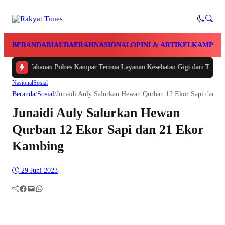
BERANDA
RIAU
DAERAH
NASIONAL
OPINI & ARTIKEL
KAMPAR
101 Tahanan Polres Kampar Terima Layanan Kesehatan Gigi dari Tim Biddokke
Nasional
Sosial
Beranda
/
Sosial
/
Junaidi Auly Salurkan Hewan Qurban 12 Ekor Sapi dan 2
Junaidi Auly Salurkan Hewan
Qurban 12 Ekor Sapi dan 21 Ekor
Kambing
29 Juni 2023
Facebook
Mail
WhatsApp