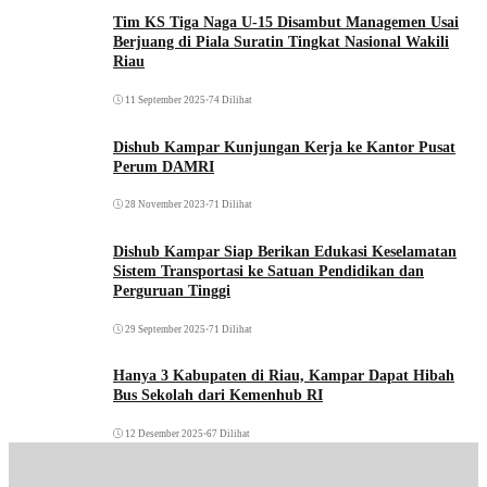
Tim KS Tiga Naga U-15 Disambut Managemen Usai
Berjuang di Piala Suratin Tingkat Nasional Wakili
Riau
11 September 2025
•
74 Dilihat
Dishub Kampar Kunjungan Kerja ke Kantor Pusat
Perum DAMRI
28 November 2023
•
71 Dilihat
Dishub Kampar Siap Berikan Edukasi Keselamatan
Sistem Transportasi ke Satuan Pendidikan dan
Perguruan Tinggi
29 September 2025
•
71 Dilihat
Hanya 3 Kabupaten di Riau, Kampar Dapat Hibah
Bus Sekolah dari Kemenhub RI
12 Desember 2025
•
67 Dilihat