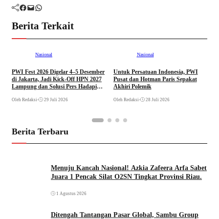
Facebook
Mail
WhatsApp
Berita Terkait
Nasional
Nasional
PWI Fest 2026 Digelar 4–5 Desember
Untuk Persatuan Indonesia, PWI
H
di Jakarta, Jadi Kick-Off HPN 2027
Pusat dan Hotman Paris Sepakat
G
Lampung dan Solusi Pers Hadapi
Akhiri Polemik
k
Era AI
Oleh Redaksi
•
29 Juli 2026
Oleh Redaksi
•
28 Juli 2026
Ol
Berita Terbaru
Menuju Kancah Nasional! Azkia Zafeera Arfa Sabet
Juara 1 Pencak Silat O2SN Tingkat Provinsi Riau.
1 Agustus 2026
Ditengah Tantangan Pasar Global, Sambu Group