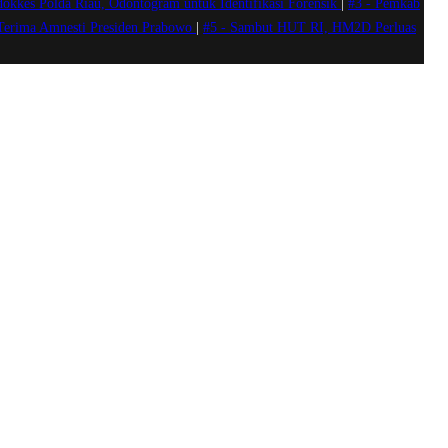
okkes Polda Riau, Odontogram untuk Identifikasi Forensik
|
#3 -
Pemkab
 Terima Amnesti Presiden Prabowo
|
#5 -
Sambut HUT RI, HM2D Perluas