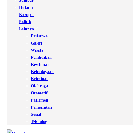
Sumbar
Hukum
Korupsi
Politik
Lainnya
Peristiwa
Galeri
Wisata
Pendidikan
Kesehatan
Kebudayaan
Kriminal
Olahraga
Otomotif
Parlemen
Pemerintah
Sosial
Teknologi