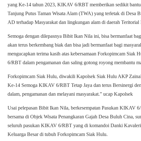
yang Ke-14 tahun 2023, KIKAV 6/RBT memberikan sedikit bantuan
Tanjung Putus Taman Wisata Alam (TWA) yang terletak di Desa Bu
AD terhadap Masyarakat dan lingkungan alam di daerah Teritori
Semoga dengan dilepasnya Bibit Ikan Nila ini, bisa bermanfaat ba
akan terus berkembang biak dan bisa jadi bermanfaat bagi masyar
mengucapkan terima kasih atas kebersamaan Forkopimcam Siak H
6/RBT dalam pengamanan dan saling gotong royong membantu mas
Forkopimcam Siak Hulu, diwakili Kapolsek Siak Hulu AKP Zain
Ke-14 Semoga KIKAV 6/RBT Tetap Jaya dan terus Bersinergi d
dalam, pengamanan dan melayani masyarakat.” ucap Kapolsek
Usai pelepasan Bibit Ikan Nila, berkesempatan Pasukan KIKAV 
bersama di Objek Wisata Penangkaran Gajah Desa Buluh Cina, s
seluruh pasukan KIKAV 6/RBT yang di komandoi Danki Kavaleri 
Keluarga Besar di tubuh Forkopimcam Siak Hulu.