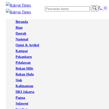
Beranda
Riau
Daerah
Nasional
Opini & Artikel
Kampar
Pekanbaru
Pelalawan
Rokan Hilir
Rokan Hulu
Siak
Kalimantan
DKI Jakarta
Papua
Sulawesi