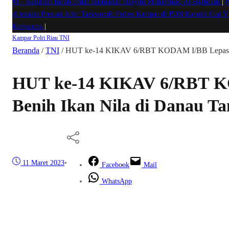
#1 -
Kaligrafi Indah-Indah Basmallah Hasyim Muhammad Al-Baghdadi
|
#
Apresiasi Prestasi Atlet Taekwondo Polres Kampar di PON Kapolri Cup 
Kerjasama
|
Kampar
Polri
Riau
TNI
Beranda
/
TNI
/
HUT ke-14 KIKAV 6/RBT KODAM I/BB Lepas Ben
HUT ke-14 KIKAV 6/RBT 
Benih Ikan Nila di Danau Ta
11 Maret 2023
•
Facebook
Mail
WhatsApp