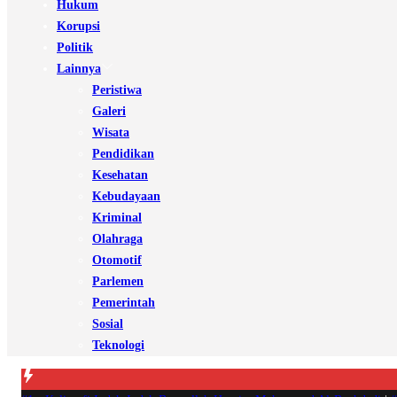
Hukum
Korupsi
Politik
Lainnya
Peristiwa
Galeri
Wisata
Pendidikan
Kesehatan
Kebudayaan
Kriminal
Olahraga
Otomotif
Parlemen
Pemerintah
Sosial
Teknologi