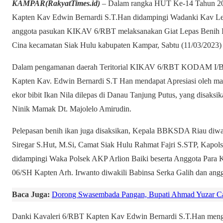
KAMPAR(RakyatTimes.id)
– Dalam rangka HUT Ke-14 Tahun
Kapten Kav Edwin Bernardi S.T.Han didampingi Wadanki Kav Let
anggota pasukan KIKAV 6/RBT melaksanakan Giat Lepas Benih I
Cina kecamatan Siak Hulu kabupaten Kampar, Sabtu (11/03/2023)
Dalam pengamanan daerah Teritorial KIKAV 6/RBT KODAM I/BB 
Kapten Kav. Edwin Bernardi S.T Han mendapat Apresiasi oleh ma
ekor bibit Ikan Nila dilepas di Danau Tanjung Putus, yang disaks
Ninik Mamak Dt. Majolelo Amirudin.
Pelepasan benih ikan juga disaksikan, Kepala BBKSDA Riau di
Siregar S.Hut, M.Si, Camat Siak Hulu Rahmat Fajri S.STP, Kapo
didampingi Waka Polsek AKP Arlion Baiki beserta Anggota Para 
06/SH Kapten Arh. Irwanto diwakili Babinsa Serka Galih dan angg
Baca Juga:
Dorong Swasembada Pangan, Bupati Ahmad Yuzar C
Danki Kavaleri 6/RBT Kapten Kav Edwin Bernardi S.T.Han me