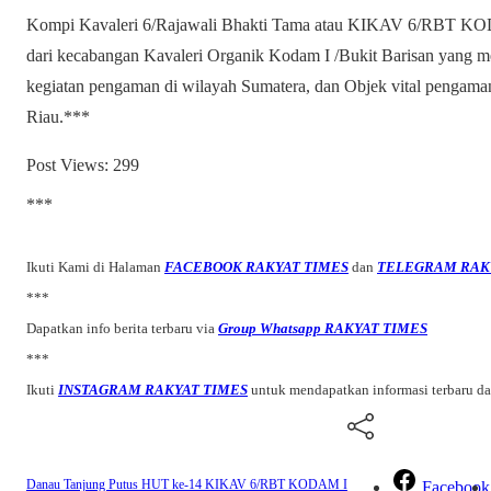
Kompi Kavaleri 6/Rajawali Bhakti Tama atau KIKAV 6/RBT KOD
dari kecabangan Kavaleri Organik Kodam I /Bukit Barisan yang
kegiatan pengaman di wilayah Sumatera, dan Objek vital pengam
Riau.***
Post Views:
299
***
Ikuti Kami di Halaman
FACEBOOK RAKYAT TIMES
dan
TELEGRAM RAK
***
Dapatkan info berita terbaru via
Group Whatsapp RAKYAT TIMES
***
Ikuti
INSTAGRAM RAKYAT TIMES
untuk mendapatkan informasi terbaru d
Danau Tanjung Putus
HUT ke-14 KIKAV 6/RBT KODAM I
Facebook