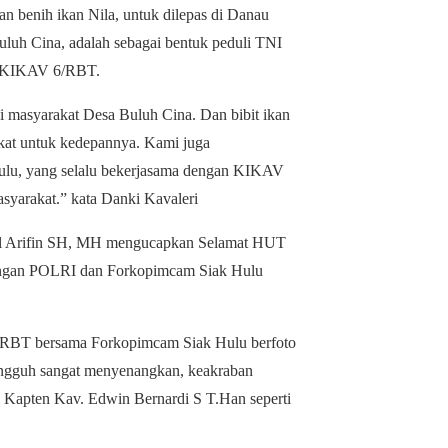
 benih ikan Nila, untuk dilepas di Danau
luh Cina, adalah sebagai bentuk peduli TNI
al KIKAV 6/RBT.
gi masyarakat Desa Buluh Cina. Dan bibit ikan
akat untuk kedepannya. Kami juga
ulu, yang selalu bekerjasama dengan KIKAV
yarakat.” kata Danki Kavaleri
al Arifin SH, MH mengucapkan Selamat HUT
engan POLRI dan Forkopimcam Siak Hulu
6/RBT bersama Forkopimcam Siak Hulu berfoto
ungguh sangat menyenangkan, keakraban
Kapten Kav. Edwin Bernardi S T.Han seperti