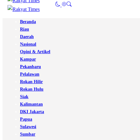
Beranda
Riau
Daerah
Nasional
Opini & Artikel
Kampar
Pekanbaru
Pelalawan
Rokan Hilir
Rokan Hulu
Siak
Kalimantan
DKI Jakarta
Papua
Sulawesi
Sumbar