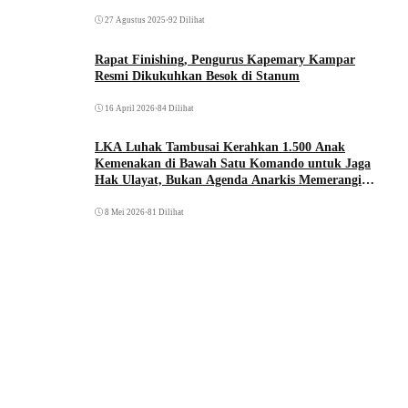
27 Agustus 2025
•
92 Dilihat
Rapat Finishing, Pengurus Kapemary Kampar
Resmi Dikukuhkan Besok di Stanum
16 April 2026
•
84 Dilihat
LKA Luhak Tambusai Kerahkan 1.500 Anak
Kemenakan di Bawah Satu Komando untuk Jaga
Hak Ulayat, Bukan Agenda Anarkis Memerangi
Saudara Sendiri
8 Mei 2026
•
81 Dilihat