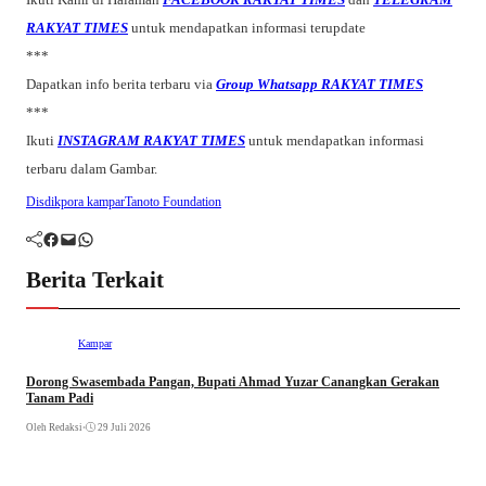
RAKYAT TIMES
untuk mendapatkan informasi terupdate
***
Dapatkan info berita terbaru via
Group Whatsapp RAKYAT TIMES
***
Ikuti
INSTAGRAM RAKYAT TIMES
untuk mendapatkan informasi
terbaru dalam Gambar.
Disdikpora kampar
Tanoto Foundation
Facebook
Mail
WhatsApp
Berita Terkait
Kampar
Dorong Swasembada Pangan, Bupati Ahmad Yuzar Canangkan Gerakan
Tanam Padi
Oleh Redaksi
•
29 Juli 2026