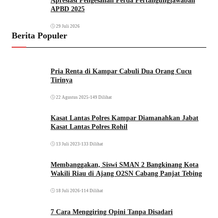
Apresiasi Pengesahan Perda Pertangungjawaban
APBD 2025
29 Juli 2026
Berita Populer
Pria Renta di Kampar Cabuli Dua Orang Cucu
Tirinya
22 Agustus 2025
•
149 Dilihat
Kasat Lantas Polres Kampar Diamanahkan Jabat
Kasat Lantas Polres Rohil
13 Juli 2023
•
133 Dilihat
Membanggakan, Siswi SMAN 2 Bangkinang Kota
Wakili Riau di Ajang O2SN Cabang Panjat Tebing
18 Juli 2026
•
114 Dilihat
7 Cara Menggiring Opini Tanpa Disadari