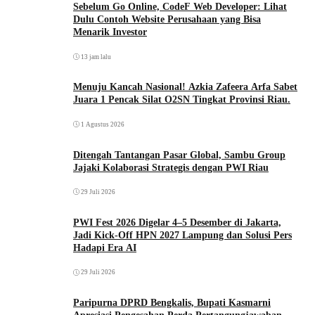
Sebelum Go Online, CodeF Web Developer: Lihat
Dulu Contoh Website Perusahaan yang Bisa
Menarik Investor
13 jam lalu
Menuju Kancah Nasional! Azkia Zafeera Arfa Sabet
Juara 1 Pencak Silat O2SN Tingkat Provinsi Riau.
1 Agustus 2026
Ditengah Tantangan Pasar Global, Sambu Group
Jajaki Kolaborasi Strategis dengan PWI Riau
29 Juli 2026
PWI Fest 2026 Digelar 4–5 Desember di Jakarta,
Jadi Kick-Off HPN 2027 Lampung dan Solusi Pers
Hadapi Era AI
29 Juli 2026
Paripurna DPRD Bengkalis, Bupati Kasmarni