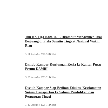
Tim KS Tiga Naga U-15 Disambut Managemen Usai
Berjuang di Piala Suratin Tingkat Nasional Wakili
Riau
11 September 2025
•
74 Dilihat
Dishub Kampar Kunjungan Kerja ke Kantor Pusat
Perum DAMRI
28 November 2023
•
71 Dilihat
Dishub Kampar Siap Berikan Edukasi Keselamatan
Sistem Transportasi ke Satuan Pendidikan dan
Perguruan Tinggi
29 September 2025
•
71 Dilihat