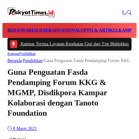
BERANDA
RIAU
DAERAH
NASIONAL
OPINI & ARTIKEL
KAMPAR
res Kampar Terima Layanan Kesehatan Gigi dari Tim Biddokkes Polda Riau, Od
Kampar
Pendidikan
Beranda
/
Pendidikan
/
Guna Penguatan Fasda Pendamping Forum KKG & MG
Guna Penguatan Fasda
Pendamping Forum KKG &
MGMP, Disdikpora Kampar
Kolaborasi dengan Tanoto
Foundation
8 Maret 2023