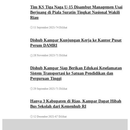
Tim KS Tiga Naga U-15 Disambut Managemen Usai
Berjuang di Piala Suratin Tingkat Nasional Wakili
Riau
11 September 2025
•
74 Dilihat
Dishub Kampar Kunjungan Kerja ke Kantor Pusat
Perum DAMRI
28 November 2023
•
71 Dilihat
Dishub Kampar Siap Berikan Edukasi Keselamatan
Sistem Transportasi ke Satuan Pendidikan dan
Perguruan Tinggi
29 September 2025
•
71 Dilihat
Hanya 3 Kabupaten di Riau, Kampar Dapat Hibah
Bus Sekolah dari Kemenhub RI
12 Desember 2025
•
67 Dilihat