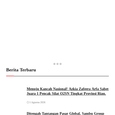
Berita Terbaru
Menuju Kancah Nasional! Azkia Zafeera Arfa Sabet
Juara 1 Pencak Silat O2SN Tingkat Provinsi Riau.
1 Agustus 2026
Ditengah Tantangan Pasar Global, Sambu Group