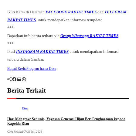
Ikuti Kami di Halaman
FACEBOOK RAKYAT TIMES
dan
TELEGRAM
RAKYAT TIMES
untuk mendapatkan informasi terupdate
***
Dapatkan info berita terbaru via
Group Whatsapp RAKYAT TIMES
***
Ikuti
INSTAGRAM RAKYAT TIMES
untuk mendapatkan informasi
terbaru dalam Gambar.
Bupati Rezita
Program Irama Desa
Facebook
Mail
WhatsApp
Berita Terkait
Riau
Hari Mangrove Sedunia, Yayasan Generasi Hijau Beri Penghargaan kepada
Kapolda Riau
Oleh Redaksi
•
26 Juli 2026