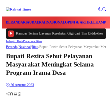
BERANDA
RIAU
DAERAH
NASIONAL
OPINI & ARTIKEL
KAMPAR
es Kampar Terima Layanan Kesehatan Gigi dari Tim Biddokkes Polda Riau, Od
Indragiri Hulu
Pemerintah
Riau
Beranda
/
Nasional
/
Riau
/
Bupati Rezita Sebut Pelayanan Masyarakat Menin
Bupati Rezita Sebut Pelayanan
Masyarakat Meningkat Selama
Program Irama Desa
26 Agustus 2023
Facebook
Mail
WhatsApp