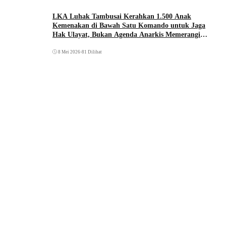
LKA Luhak Tambusai Kerahkan 1.500 Anak
Kemenakan di Bawah Satu Komando untuk Jaga
Hak Ulayat, Bukan Agenda Anarkis Memerangi
Saudara Sendiri
8 Mei 2026
•
81 Dilihat