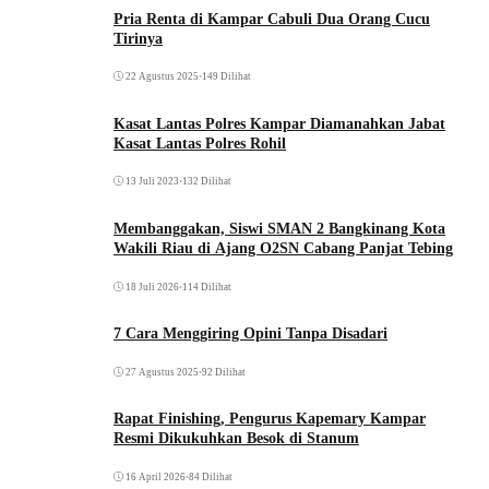
Pria Renta di Kampar Cabuli Dua Orang Cucu
Tirinya
22 Agustus 2025
•
149 Dilihat
Kasat Lantas Polres Kampar Diamanahkan Jabat
Kasat Lantas Polres Rohil
13 Juli 2023
•
132 Dilihat
Membanggakan, Siswi SMAN 2 Bangkinang Kota
Wakili Riau di Ajang O2SN Cabang Panjat Tebing
18 Juli 2026
•
114 Dilihat
7 Cara Menggiring Opini Tanpa Disadari
27 Agustus 2025
•
92 Dilihat
Rapat Finishing, Pengurus Kapemary Kampar
Resmi Dikukuhkan Besok di Stanum
16 April 2026
•
84 Dilihat