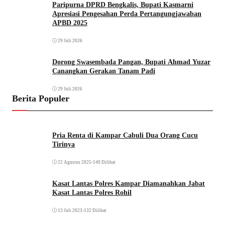
Paripurna DPRD Bengkalis, Bupati Kasmarni
Apresiasi Pengesahan Perda Pertangungjawaban
APBD 2025
29 Juli 2026
Dorong Swasembada Pangan, Bupati Ahmad Yuzar
Canangkan Gerakan Tanam Padi
29 Juli 2026
Berita Populer
Pria Renta di Kampar Cabuli Dua Orang Cucu
Tirinya
22 Agustus 2025
•
149 Dilihat
Kasat Lantas Polres Kampar Diamanahkan Jabat
Kasat Lantas Polres Rohil
13 Juli 2023
•
132 Dilihat