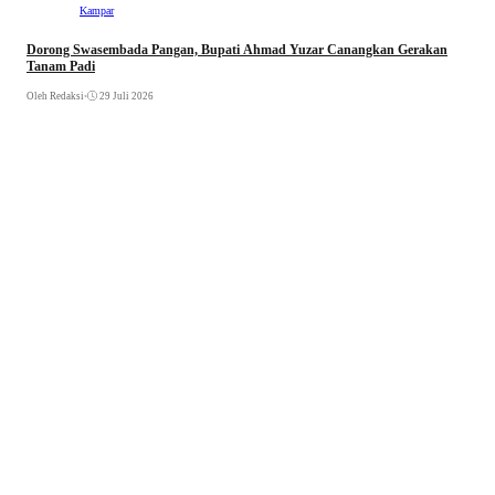
Kampar
Dorong Swasembada Pangan, Bupati Ahmad Yuzar Canangkan Gerakan
Tanam Padi
Oleh Redaksi
•
29 Juli 2026