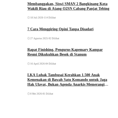
Membanggakan, Siswi SMAN 2 Bangkinang Kota
Wakili Riau di Ajang O2SN Cabang Panjat Tebing
18 Juli 2026
•
114 Dilihat
7 Cara Menggiring Opini Tanpa Disadari
27 Agustus 2025
•
92 Dilihat
Rapat Finishing, Pengurus Kapemary Kampar
Resmi Dikukuhkan Besok di Stanum
16 April 2026
•
84 Dilihat
LKA Luhak Tambusai Kerahkan 1.500 Anak
Kemenakan di Bawah Satu Komando untuk Jaga
Hak Ulayat, Bukan Agenda Anarkis Memerangi
Saudara Sendiri
8 Mei 2026
•
81 Dilihat