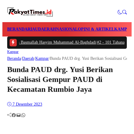
BERANDA
RIAU
DAERAH
NASIONAL
OPINI & ARTIKEL
KAMPAR
ndah-Indah Basmallah Hasyim Muhammad Al-Baghdadi
|
#2 -
101 Tahanan Polres
Kampar
Beranda
/
Daerah
/
Kampar
/
Bunda PAUD drg. Yusi Berikan Sosialisasi Gem
Bunda PAUD drg. Yusi Berikan
Sosialisasi Gempur PAUD di
Kecamatan Rumbio Jaya
7 Desember 2023
Facebook
Mail
WhatsApp