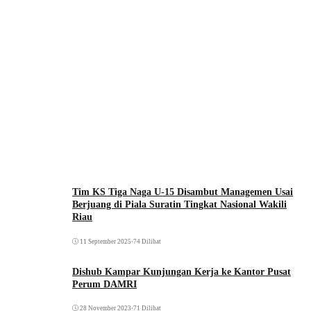
Tim KS Tiga Naga U-15 Disambut Managemen Usai
Berjuang di Piala Suratin Tingkat Nasional Wakili
Riau
11 September 2025
•
74 Dilihat
Dishub Kampar Kunjungan Kerja ke Kantor Pusat
Perum DAMRI
28 November 2023
•
71 Dilihat