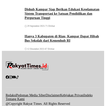
Dishub Kampar Siap Berikan Edukasi Keselamatan
Sistem Transportasi ke Satuan Pendidikan dan
Perguruan Tinggi
29 September 2025
•
71 Dilihat
Hanya 3 Kabupaten di Riau, Kampar Dapat Hibah
Bus Sekolah dari Kemenhub RI
12 Desember 2025
•
67 Dilihat
Redaksi
Pedoman Media Siber
Disclaimer
Kebijakan Privasi
Indeks
Tentang Kami
@Copyright Rakyat Times. All Rights Reserved