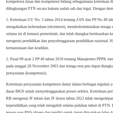
kompetensi dasar dan kompetensi bidang sebagaimana ketentuan 
dilingkungan PTN secara hukum sudah sah dan legal. Dengan dem
1. Ketentuan UU No. 5 tahun 2014 tentang ASN dan PP No 49 ta
mengabaikan keberadaan (eksistensi), mendeskriminasikan tenaga 
selama ini di instansi pemerintah, dan telah diangkat berdasarkan
mengenai pendidikan dan penyelenggaraan pendidikan nasional. Hal
kemanusiaan dan keadilan.
2. Pasal 99 ayat 2 PP 49 tahun 2018 tentang Manajemen PPPK men
pada tanggal 28 November 2003 dan tenaga non-pns dapat diang
persyaratan (kompetensi).
Ketentuan persyaratan kompetensi diatur dalam berbagai regulasi
dasar BKN untuk menyelenggarakan proses seleksi. Ketentuan pe
RB mengenai JF teknis dan JF dosen tahun 2022 tidak mengedepank
kependidikan yang telah mengabdi selama puluhan tahun di PTN. 
tenaga non PNS (dosen dan tendik) untuk dapat dinyatakan lulus