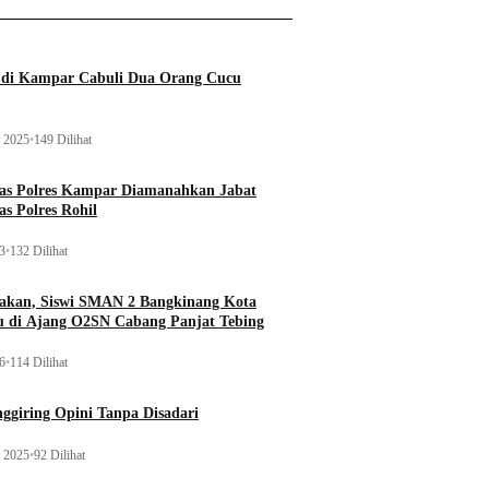
a di Kampar Cabuli Dua Orang Cucu
 2025
•
149 Dilihat
tas Polres Kampar Diamanahkan Jabat
as Polres Rohil
23
•
132 Dilihat
kan, Siswi SMAN 2 Bangkinang Kota
u di Ajang O2SN Cabang Panjat Tebing
26
•
114 Dilihat
ggiring Opini Tanpa Disadari
 2025
•
92 Dilihat