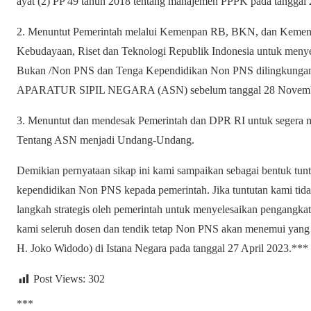
ayat (2) PP 49 tahun 2018 tentang manajemen PPPK pada tanggal
2. Menuntut Pemerintah melalui Kemenpan RB, BKN, dan Kement
Kebudayaan, Riset dan Teknologi Republik Indonesia untuk meny
Bukan /Non PNS dan Tenga Kependidikan Non PNS dilingkungan 
APARATUR SIPIL NEGARA (ASN) sebelum tanggal 28 Novemb
3. Menuntut dan mendesak Pemerintah dan DPR RI untuk segera
Tentang ASN menjadi Undang-Undang.
Demikian pernyataan sikap ini kami sampaikan sebagai bentuk tunt
kependidikan Non PNS kepada pemerintah. Jika tuntutan kami tida
langkah strategis oleh pemerintah untuk menyelesaikan pengangka
kami seleruh dosen dan tendik tetap Non PNS akan menemui yang m
H. Joko Widodo) di Istana Negara pada tanggal 27 April 2023.***
Post Views:
302
***