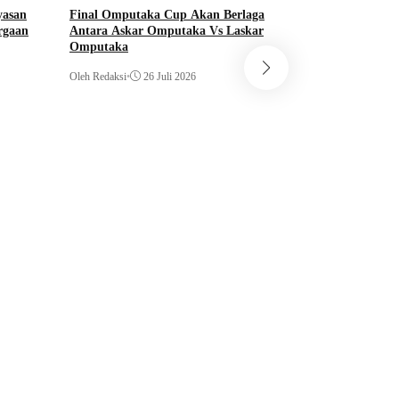
yasan
Final Omputaka Cup Akan Berlaga
rgaan
Antara Askar Omputaka Vs Laskar
Pekanbaru
Omputaka
Nobar Final Piala 
Oleh Redaksi
•
26 Juli 2026
Mapolda Riau Meri
Stand Up Comedy h
Warnai Acara
Oleh Redaksi
•
20 Juli