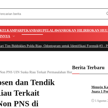
IKEL
KAMPAR
PEKANBARU
PELALAWAN
ROKAN HILIR
ROKAN HUL
INNYA
kes Polda Riau, Odontogram untuk Identifikasi Forensik
|
#3 -
Pemkab Apresia
Berita Terbaru
p Non PNS UIN Suska Riau Terkait Permasalahan Honorer dan Non PNS di Indo
osen dan Tendik
Menuju Kan
au Terkait
Juara 1 Pe
1 Agustus 
Non PNS di