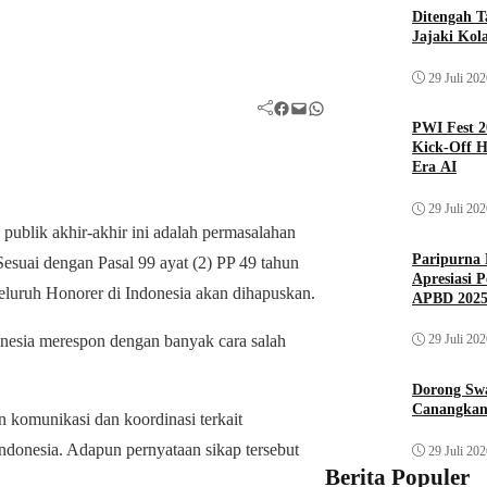
Ditengah T
Jajaki Kol
29 Juli 20
Facebook
Mail
WhatsApp
PWI Fest 2
Kick-Off H
Era AI
29 Juli 20
publik akhir-akhir ini adalah permasalahan
Paripurna 
esuai dengan Pasal 99 ayat (2) PP 49 tahun
Apresiasi 
uruh Honorer di Indonesia akan dihapuskan.
APBD 202
29 Juli 20
nesia merespon dengan banyak cara salah
Dorong Sw
Canangkan
 komunikasi dan koordinasi terkait
donesia. Adapun pernyataan sikap tersebut
29 Juli 20
Berita Populer