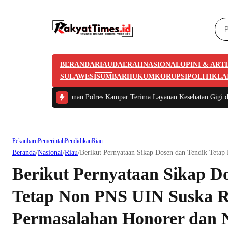
BERANDA
RIAU
DAERAH
NASIONAL
OPINI & ART
SULAWESI
SUMBAR
HUKUM
KORUPSI
POLITIK
LA
 -
101 Tahanan Polres Kampar Terima Layanan Kesehatan Gigi dari Tim Biddok
Pekanbaru
Pemerintah
Pendidikan
Riau
Beranda
/
Nasional
/
Riau
/
Berikut Pernyataan Sikap Dosen dan Tendik Teta
Berikut Pernyataan Sikap D
Tetap Non PNS UIN Suska Ri
Permasalahan Honorer dan 