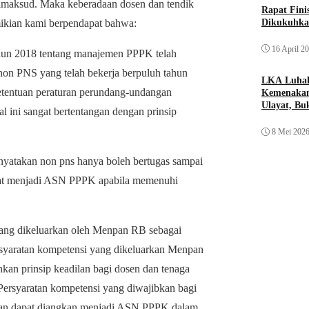
dimaksud. Maka keberadaan dosen dan tendik
Rapat Fin
Dikukuhka
ikian kami berpendapat bahwa:
16 April 2
hun 2018 tentang manajemen PPPK telah
non PNS yang telah bekerja berpuluh tahun
LKA Luhak
 ketentuan peraturan perundang-undangan
Kemenakan
Ulayat, B
 ini sangat bertentangan dengan prinsip
Sendiri
8 Mei 202
yatakan non pns hanya boleh bertugas sampai
kat menjadi ASN PPPK apabila memenuhi
 yang dikeluarkan oleh Menpan RB sebagai
rsyaratan kompetensi yang dikeluarkan Menpan
an prinsip keadilan bagi dosen dan tenaga
Persyaratan kompetensi yang diwajibkan bagi
 dan dapat diangkan menjadi ASN PPPK dalam