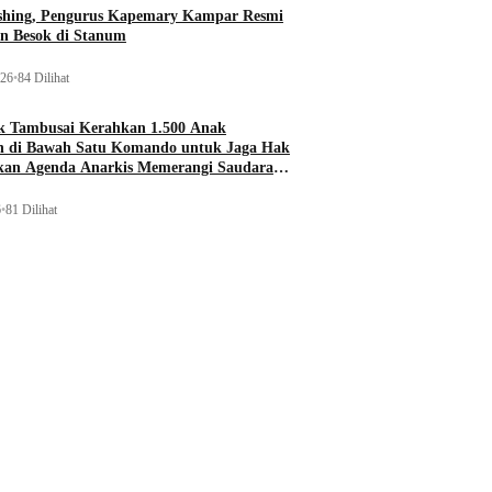
ishing, Pengurus Kapemary Kampar Resmi
n Besok di Stanum
026
•
84 Dilihat
 Tambusai Kerahkan 1.500 Anak
 di Bawah Satu Komando untuk Jaga Hak
ukan Agenda Anarkis Memerangi Saudara
6
•
81 Dilihat