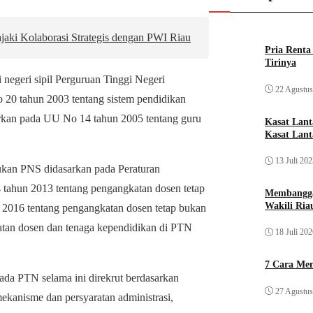
jaki Kolaborasi Strategis dengan PWI Riau
Pria Rent
Tirinya
negeri sipil Perguruan Tinggi Negeri
22 Agustus
20 tahun 2003 tentang sistem pendidikan
arkan pada UU No 14 tahun 2005 tentang guru
Kasat Lan
Kasat Lant
13 Juli 20
ukan PNS didasarkan pada Peraturan
tahun 2013 tentang pengangkatan dosen tetap
Membangga
Wakili Ria
2016 tentang pengangkatan dosen tetap bukan
an dosen dan tenaga kependidikan di PTN
18 Juli 20
7 Cara Men
ada PTN selama ini direkrut berdasarkan
27 Agustus
 mekanisme dan persyaratan administrasi,