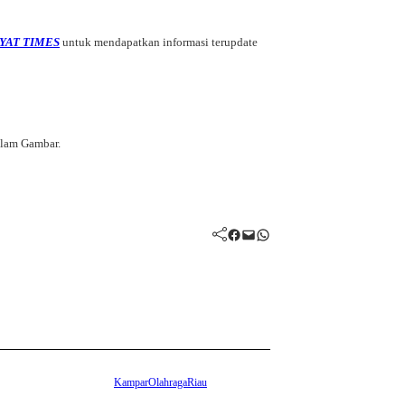
YAT TIMES
untuk mendapatkan informasi terupdate
alam Gambar.
Facebook
Mail
WhatsApp
Kampar
Olahraga
Riau