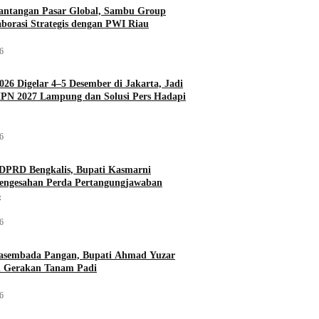
antangan Pasar Global, Sambu Group
aborasi Strategis dengan PWI Riau
26
026 Digelar 4–5 Desember di Jakarta, Jadi
PN 2027 Lampung dan Solusi Pers Hadapi
26
DPRD Bengkalis, Bupati Kasmarni
Pengesahan Perda Pertangungjawaban
5
26
asembada Pangan, Bupati Ahmad Yuzar
 Gerakan Tanam Padi
26