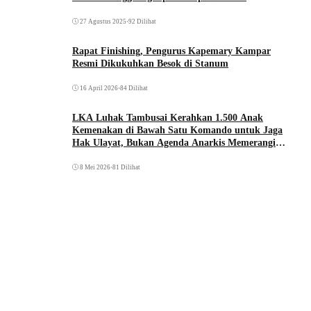
27 Agustus 2025
•
92 Dilihat
Rapat Finishing, Pengurus Kapemary Kampar
Resmi Dikukuhkan Besok di Stanum
16 April 2026
•
84 Dilihat
LKA Luhak Tambusai Kerahkan 1.500 Anak
Kemenakan di Bawah Satu Komando untuk Jaga
Hak Ulayat, Bukan Agenda Anarkis Memerangi
Saudara Sendiri
8 Mei 2026
•
81 Dilihat