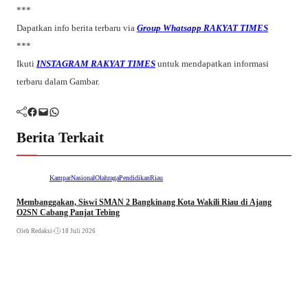
***
Dapatkan info berita terbaru via
Group Whatsapp RAKYAT TIMES
***
Ikuti
INSTAGRAM RAKYAT TIMES
untuk mendapatkan informasi
terbaru dalam Gambar.
Facebook
Mail
WhatsApp
Berita Terkait
Kampar
Nasional
Olahraga
Pendidikan
Riau
Membanggakan, Siswi SMAN 2 Bangkinang Kota Wakili Riau di Ajang
O2SN Cabang Panjat Tebing
Oleh Redaksi
•
18 Juli 2026