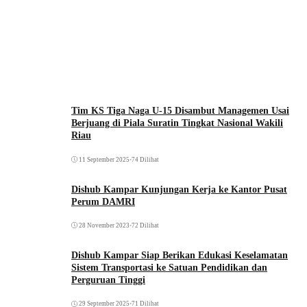
Tim KS Tiga Naga U-15 Disambut Managemen Usai
Berjuang di Piala Suratin Tingkat Nasional Wakili
Riau
11 September 2025
•
74 Dilihat
Dishub Kampar Kunjungan Kerja ke Kantor Pusat
Perum DAMRI
28 November 2023
•
72 Dilihat
Dishub Kampar Siap Berikan Edukasi Keselamatan
Sistem Transportasi ke Satuan Pendidikan dan
Perguruan Tinggi
29 September 2025
•
71 Dilihat