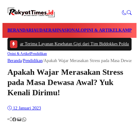
BERANDA
RIAU
DAERAH
NASIONAL
OPINI & ARTIKEL
KAMPAR
par Terima Layanan Kesehatan Gigi dari Tim Biddokkes Polda Riau, Odontogr
Opini & Artikel
Pendidikan
Beranda
/
Pendidikan
/
Apakah Wajar Merasakan Stress pada Masa Dewasa A
Apakah Wajar Merasakan Stress
pada Masa Dewasa Awal? Yuk
Kenali Dirimu!
12 Januari 2023
Facebook
Mail
WhatsApp