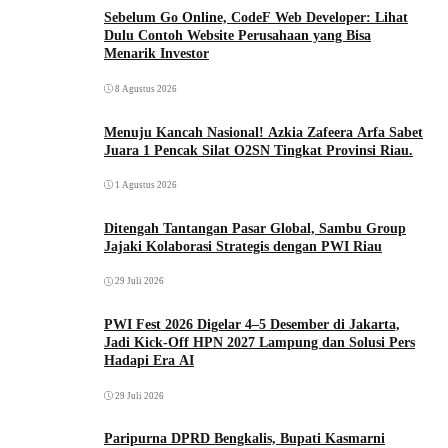
Sebelum Go Online, CodeF Web Developer: Lihat
Dulu Contoh Website Perusahaan yang Bisa
Menarik Investor
8 Agustus 2026
Menuju Kancah Nasional! Azkia Zafeera Arfa Sabet
Juara 1 Pencak Silat O2SN Tingkat Provinsi Riau.
1 Agustus 2026
Ditengah Tantangan Pasar Global, Sambu Group
Jajaki Kolaborasi Strategis dengan PWI Riau
29 Juli 2026
PWI Fest 2026 Digelar 4–5 Desember di Jakarta,
Jadi Kick-Off HPN 2027 Lampung dan Solusi Pers
Hadapi Era AI
29 Juli 2026
Paripurna DPRD Bengkalis, Bupati Kasmarni