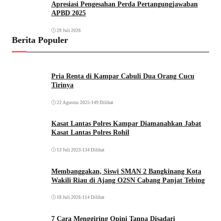
Apresiasi Pengesahan Perda Pertangungjawaban
APBD 2025
29 Juli 2026
Berita Populer
Pria Renta di Kampar Cabuli Dua Orang Cucu
Tirinya
22 Agustus 2025
•
149 Dilihat
Kasat Lantas Polres Kampar Diamanahkan Jabat
Kasat Lantas Polres Rohil
13 Juli 2023
•
134 Dilihat
Membanggakan, Siswi SMAN 2 Bangkinang Kota
Wakili Riau di Ajang O2SN Cabang Panjat Tebing
18 Juli 2026
•
114 Dilihat
7 Cara Menggiring Opini Tanpa Disadari