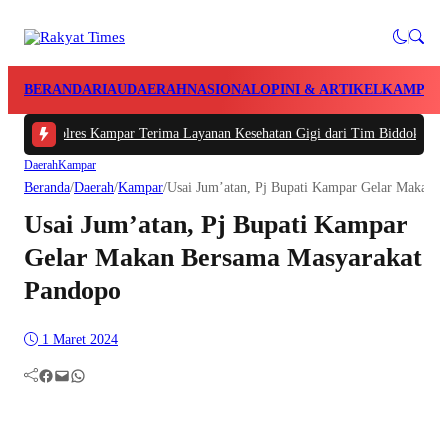
BERANDA
RIAU
DAERAH
NASIONAL
OPINI & ARTIKEL
KAMPAR
 Polres Kampar Terima Layanan Kesehatan Gigi dari Tim Biddokkes Polda Ria
Daerah
Kampar
Beranda
/
Daerah
/
Kampar
/
Usai Jum’atan, Pj Bupati Kampar Gelar Makan 
Usai Jum’atan, Pj Bupati Kampar
Gelar Makan Bersama Masyarakat
Pandopo
1 Maret 2024
Facebook
Mail
WhatsApp