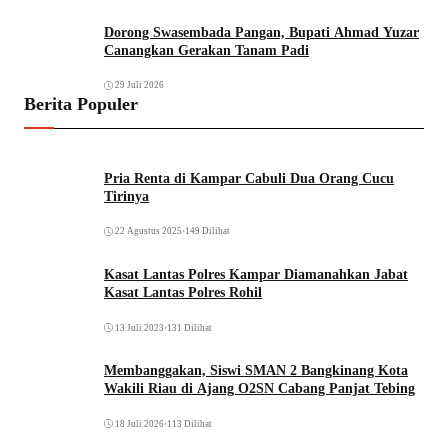
Dorong Swasembada Pangan, Bupati Ahmad Yuzar
Canangkan Gerakan Tanam Padi
29 Juli 2026
Berita Populer
Pria Renta di Kampar Cabuli Dua Orang Cucu
Tirinya
22 Agustus 2025
•
149 Dilihat
Kasat Lantas Polres Kampar Diamanahkan Jabat
Kasat Lantas Polres Rohil
13 Juli 2023
•
131 Dilihat
Membanggakan, Siswi SMAN 2 Bangkinang Kota
Wakili Riau di Ajang O2SN Cabang Panjat Tebing
18 Juli 2026
•
113 Dilihat