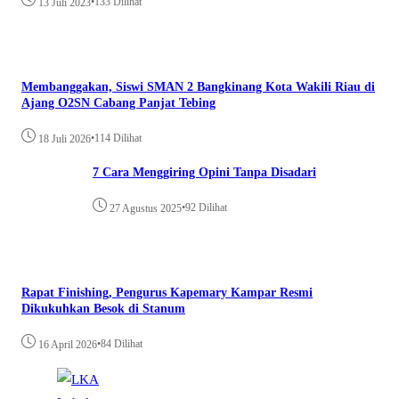
•
133 Dilihat
13 Juli 2023
Membanggakan, Siswi SMAN 2 Bangkinang Kota Wakili Riau di
Ajang O2SN Cabang Panjat Tebing
•
114 Dilihat
18 Juli 2026
7 Cara Menggiring Opini Tanpa Disadari
•
92 Dilihat
27 Agustus 2025
Rapat Finishing, Pengurus Kapemary Kampar Resmi
Dikukuhkan Besok di Stanum
•
84 Dilihat
16 April 2026