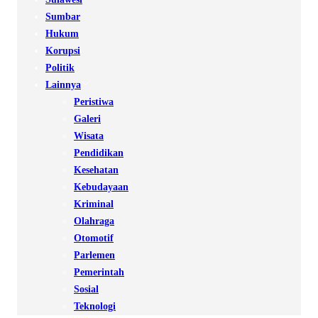
Sumbar
Hukum
Korupsi
Politik
Lainnya
Peristiwa
Galeri
Wisata
Pendidikan
Kesehatan
Kebudayaan
Kriminal
Olahraga
Otomotif
Parlemen
Pemerintah
Sosial
Teknologi