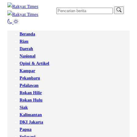
Beranda
Riau
Daerah
Nasional
Opini & Artikel
Kampar
Pekanbaru
Pelalawan
Rokan Hilir
Rokan Hulu
Siak
Kalimantan
DKI Jakarta
Papua
Sulawesi