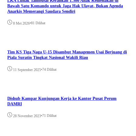
LKA Luhak Tambusai Kerahkan 1.500 Anak Kemenakan di
Bawah Satu Komando untuk Jaga Hak Ulayat, Bukan Agenda
Anarkis Memerangi Saudara Sendiri
•
81 Dilihat
8 Mei 2026
Tim KS Tiga Naga U-15 Disambut Managemen Usai Berjuang di
Piala Suratin Tingkat Nasional Wakili Riau
•
74 Dilihat
11 September 2025
Dishub Kampar Kunjungan Kerja ke Kantor Pusat Perum
DAMRI
•
71 Dilihat
28 November 2023