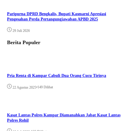
Paripurna DPRD Bengkalis, Bupati Kasmarni Apresiasi
Pengesahan Perda Pertangungjawaban APBD 2025
29 Juli 2026
Berita Populer
Pria Renta di Kampar Cabuli Dua Orang Cucu Tirinya
•
149 Dilihat
22 Agustus 2025
Kasat Lantas Polres Kampar Diamanahkan Jabat Kasat Lantas
Polres Rohil