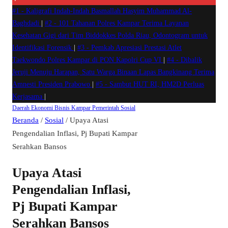
#1 -
Kaligrafi Indah-Indah Basmallah Hasyim Muhammad Al-
Baghdadi
|
#2 -
101 Tahanan Polres Kampar Terima Layanan
Kesehatan Gigi dari Tim Biddokkes Polda Riau, Odontogram untuk
Identifikasi Forensik
|
#3 -
Pemkab Apresiasi Prestasi Atlet
Taekwondo Polres Kampar di PON Kapolri Cup VI
|
#4 -
Dibalik
Jeruji Menuju Harapan, Satu Warga Binaan Lapas Bangkinang Terima
Amnesti Presiden Prabowo
|
#5 -
Sambut HUT RI, HM2D Perluas
Kerjasama
|
Daerah
Ekonomi Bisnis
Kampar
Pemerintah
Sosial
Beranda
/
Sosial
/
Upaya Atasi
Pengendalian Inflasi, Pj Bupati Kampar
Serahkan Bansos
Upaya Atasi
Pengendalian Inflasi,
Pj Bupati Kampar
Serahkan Bansos