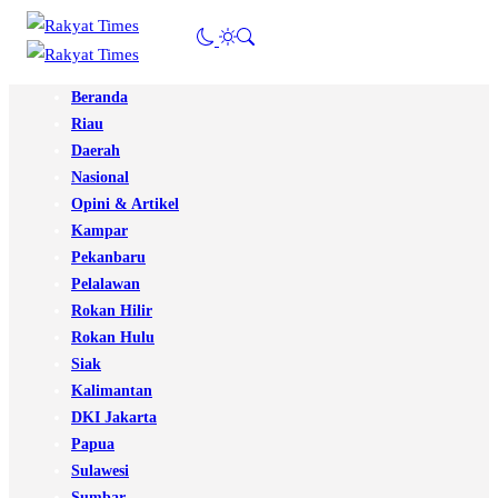
Beranda
Riau
Daerah
Nasional
Opini & Artikel
Kampar
Pekanbaru
Pelalawan
Rokan Hilir
Rokan Hulu
Siak
Kalimantan
DKI Jakarta
Papua
Sulawesi
Sumbar