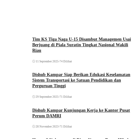
Tim KS Tiga Naga U-15 Disambut Managemen Usai
Berjuang di Piala Suratin Tingkat Nasional Wakili
Riau
11 September 2025
•
74 Dilihat
Dishub Kampar Siap Berikan Edukasi Keselamatan
Sistem Transportasi ke Satuan Pendidikan dan
Perguruan Tinggi
29 September 2025
•
71 Dilihat
Dishub Kampar Kunjungan Kerja ke Kantor Pusat
Perum DAMRI
28 November 2023
•
71 Dilihat