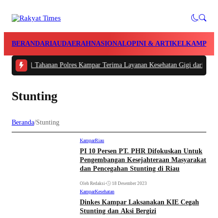
BERANDA
RIAU
DAERAH
NASIONAL
OPINI & ARTIKEL
KAMPAR
 -
101 Tahanan Polres Kampar Terima Layanan Kesehatan Gigi dari Tim Biddok
Stunting
Beranda
/
Stunting
Kampar
Riau
PI 10 Persen PT. PHR Difokuskan Untuk
Pengembangan Kesejahteraan Masyarakat
dan Pencegahan Stunting di Riau
Oleh Redaksi
•
18 Desember 2023
Kampar
Kesehatan
Dinkes Kampar Laksanakan KIE Cegah
Stunting dan Aksi Bergizi