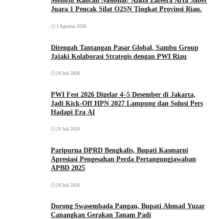
Menuju Kancah Nasional! Azkia Zafeera Arfa Sabet
Juara 1 Pencak Silat O2SN Tingkat Provinsi Riau.
1 Agustus 2026
Ditengah Tantangan Pasar Global, Sambu Group
Jajaki Kolaborasi Strategis dengan PWI Riau
29 Juli 2026
PWI Fest 2026 Digelar 4–5 Desember di Jakarta,
Jadi Kick-Off HPN 2027 Lampung dan Solusi Pers
Hadapi Era AI
29 Juli 2026
Paripurna DPRD Bengkalis, Bupati Kasmarni
Apresiasi Pengesahan Perda Pertangungjawaban
APBD 2025
29 Juli 2026
Dorong Swasembada Pangan, Bupati Ahmad Yuzar
Canangkan Gerakan Tanam Padi