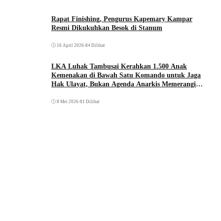
Rapat Finishing, Pengurus Kapemary Kampar
Resmi Dikukuhkan Besok di Stanum
16 April 2026
•
84 Dilihat
LKA Luhak Tambusai Kerahkan 1.500 Anak
Kemenakan di Bawah Satu Komando untuk Jaga
Hak Ulayat, Bukan Agenda Anarkis Memerangi
Saudara Sendiri
8 Mei 2026
•
81 Dilihat