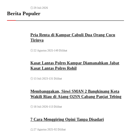
29 Juli 2026
Berita Populer
Pria Renta di Kampar Cabuli Dua Orang Cucu
Tirinya
22 Agustus 2025
•
149 Dilihat
Kasat Lantas Polres Kampar Diamanahkan Jabat
Kasat Lantas Polres Rohil
13 Juli 2023
•
131 Dilihat
Membanggakan, Siswi SMAN 2 Bangkinang Kota
Wakili Riau di Ajang O2SN Cabang Panjat Tebing
18 Juli 2026
•
113 Dilihat
7 Cara Menggiring Opini Tanpa Disadari
27 Agustus 2025
•
92 Dilihat