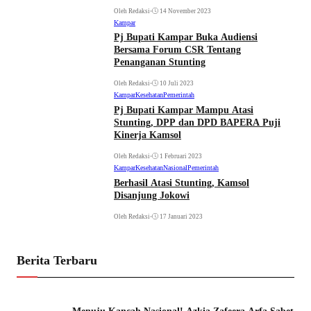
Oleh Redaksi
•
14 November 2023
Kampar
Pj Bupati Kampar Buka Audiensi
Bersama Forum CSR Tentang
Penanganan Stunting
Oleh Redaksi
•
10 Juli 2023
Kampar
Kesehatan
Pemerintah
Pj Bupati Kampar Mampu Atasi
Stunting, DPP dan DPD BAPERA Puji
Kinerja Kamsol
Oleh Redaksi
•
1 Februari 2023
Kampar
Kesehatan
Nasional
Pemerintah
Berhasil Atasi Stunting, Kamsol
Disanjung Jokowi
Oleh Redaksi
•
17 Januari 2023
Berita Terbaru