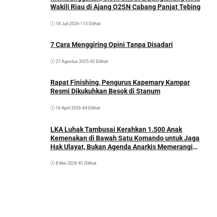
Wakili Riau di Ajang O2SN Cabang Panjat Tebing
18 Juli 2026
•
113 Dilihat
7 Cara Menggiring Opini Tanpa Disadari
27 Agustus 2025
•
92 Dilihat
Rapat Finishing, Pengurus Kapemary Kampar
Resmi Dikukuhkan Besok di Stanum
16 April 2026
•
84 Dilihat
LKA Luhak Tambusai Kerahkan 1.500 Anak
Kemenakan di Bawah Satu Komando untuk Jaga
Hak Ulayat, Bukan Agenda Anarkis Memerangi
Saudara Sendiri
8 Mei 2026
•
81 Dilihat