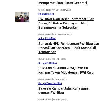
Mempersatukan Lintas Generasi
Oleh Redaksi
•
4 Desember 2023
Pekanbaru
Riau
PWI Riau Akan Gelar Konferensi Luar
Biasa, Plt Ketua Raja Isyam: Mari
Bersama-sama Sukseskan
Oleh Redaksi
•
14 November 2023
Indragiri Hilir
Riau
Semarak HPN, Rombongan PWI Riau dan
Perwakilan Kab/Kota Sudah Sampai di
Tembilahan
Oleh Redaksi
•
26 Mei 2023
Kampar
Politik
Riau
Sukseskan Pemilu 2024, Bawaslu
Kampar Teken MoU dengan PWI Riau
Oleh Redaksi
•
1 Maret 2023
Kampar
Pekanbaru
Riau
Bawaslu Kampar Jalin Kerjasama
dengan PWI Riau
Oleh Redaksi
•
4 Februari 2023