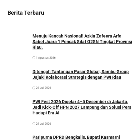
Berita Terbaru
Menuju Kancah Nasional! Azkia Zafeera Arfa
Sabet Juara 1 Pencak Silat O2SN Tingkat Provinsi
Riau.
1 Agustus 2026
Ditengah Tantangan Pasar Global, Sambu Group
Jajaki Kolaborasi Strategis dengan PWI Riau
29 Juli 2026
PWI Fest 2026 Digelar 4–5 Desember di Jakarta,
Jadi Kick-Off HPN 2027 Lampung dan Solusi Pers
Hadapi Era AI
29 Juli 2026
Paripurna DPRD Bengkalis, Bupati Kasmarni