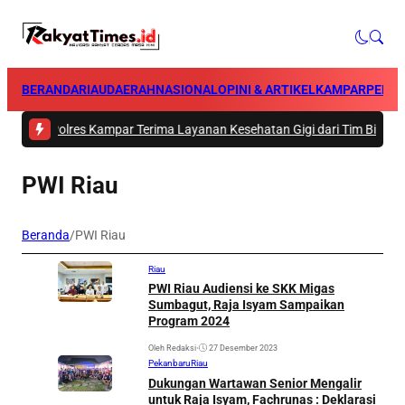
BERANDA
RIAU
DAERAH
NASIONAL
OPINI & ARTIKEL
KAMPAR
PEKA
n Polres Kampar Terima Layanan Kesehatan Gigi dari Tim Biddokkes Pol
PWI Riau
Beranda
/
PWI Riau
Riau
PWI Riau Audiensi ke SKK Migas
Sumbagut, Raja Isyam Sampaikan
Program 2024
Oleh Redaksi
•
27 Desember 2023
Pekanbaru
Riau
Dukungan Wartawan Senior Mengalir
untuk Raja Isyam, Fachrunas : Deklarasi