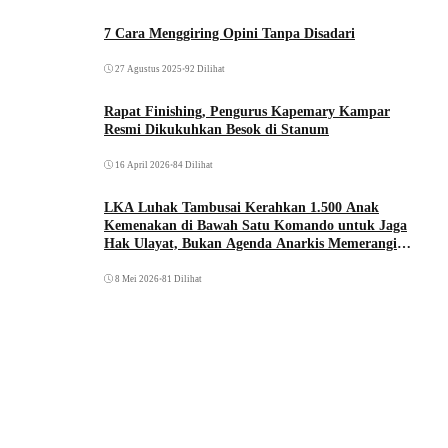
7 Cara Menggiring Opini Tanpa Disadari
27 Agustus 2025
•
92 Dilihat
Rapat Finishing, Pengurus Kapemary Kampar
Resmi Dikukuhkan Besok di Stanum
16 April 2026
•
84 Dilihat
LKA Luhak Tambusai Kerahkan 1.500 Anak
Kemenakan di Bawah Satu Komando untuk Jaga
Hak Ulayat, Bukan Agenda Anarkis Memerangi
Saudara Sendiri
8 Mei 2026
•
81 Dilihat