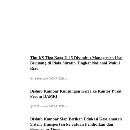
Tim KS Tiga Naga U-15 Disambut Managemen Usai
Berjuang di Piala Suratin Tingkat Nasional Wakili
Riau
11 September 2025
•
74 Dilihat
Dishub Kampar Kunjungan Kerja ke Kantor Pusat
Perum DAMRI
28 November 2023
•
71 Dilihat
Dishub Kampar Siap Berikan Edukasi Keselamatan
Sistem Transportasi ke Satuan Pendidikan dan
Perguruan Tinggi