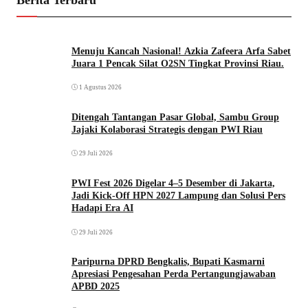
Berita Terbaru
Menuju Kancah Nasional! Azkia Zafeera Arfa Sabet
Juara 1 Pencak Silat O2SN Tingkat Provinsi Riau.
1 Agustus 2026
Ditengah Tantangan Pasar Global, Sambu Group
Jajaki Kolaborasi Strategis dengan PWI Riau
29 Juli 2026
PWI Fest 2026 Digelar 4–5 Desember di Jakarta,
Jadi Kick-Off HPN 2027 Lampung dan Solusi Pers
Hadapi Era AI
29 Juli 2026
Paripurna DPRD Bengkalis, Bupati Kasmarni
Apresiasi Pengesahan Perda Pertangungjawaban
APBD 2025