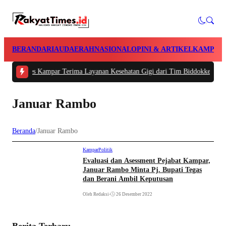
BERANDA
RIAU
DAERAH
NASIONAL
OPINI & ARTIKEL
KAMPAR
n Polres Kampar Terima Layanan Kesehatan Gigi dari Tim Biddokkes Polda Ri
Januar Rambo
Beranda
/
Januar Rambo
Kampar
Politik
Evaluasi dan Asessment Pejabat Kampar,
Januar Rambo Minta Pj. Bupati Tegas
dan Berani Ambil Keputusan
Oleh Redaksi
•
26 Desember 2022