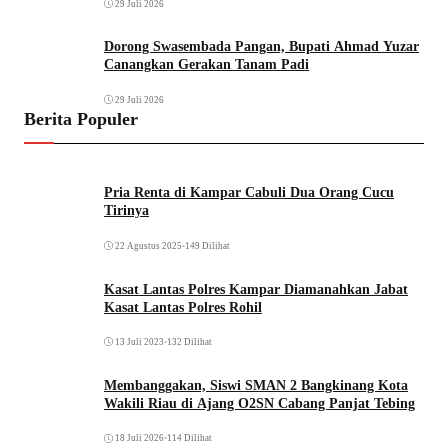
29 Juli 2026
Dorong Swasembada Pangan, Bupati Ahmad Yuzar
Canangkan Gerakan Tanam Padi
29 Juli 2026
Berita Populer
Pria Renta di Kampar Cabuli Dua Orang Cucu
Tirinya
22 Agustus 2025
•
149 Dilihat
Kasat Lantas Polres Kampar Diamanahkan Jabat
Kasat Lantas Polres Rohil
13 Juli 2023
•
132 Dilihat
Membanggakan, Siswi SMAN 2 Bangkinang Kota
Wakili Riau di Ajang O2SN Cabang Panjat Tebing
18 Juli 2026
•
114 Dilihat