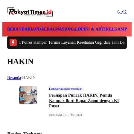
BERANDA
RIAU
DAERAH
NASIONAL
OPINI & ARTIKEL
KAMPAR
ahanan Polres Kampar Terima Layanan Kesehatan Gigi dari Tim Biddokkes Pol
HAKIN
Beranda
/
HAKIN
Kampar
Nasional
Pemerintah
Persiapan Puncak HAKIN, Pemda
Kampar Ikuti Rapat Zoom dengan KI
Pusat
Oleh Redaksi
•
5 Mei 2023