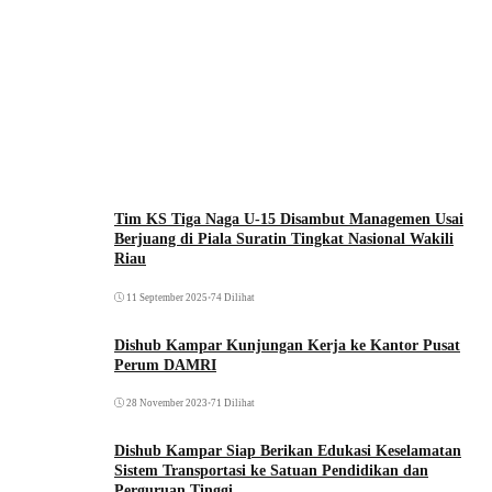
Tim KS Tiga Naga U-15 Disambut Managemen Usai
Berjuang di Piala Suratin Tingkat Nasional Wakili
Riau
11 September 2025
•
74 Dilihat
Dishub Kampar Kunjungan Kerja ke Kantor Pusat
Perum DAMRI
28 November 2023
•
71 Dilihat
Dishub Kampar Siap Berikan Edukasi Keselamatan
Sistem Transportasi ke Satuan Pendidikan dan
Perguruan Tinggi