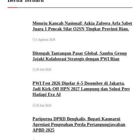
Berita Terbaru
Menuju Kancah Nasional! Azkia Zafeera Arfa Sabet
Juara 1 Pencak Silat O2SN Tingkat Provinsi Riau.
1 Agustus 2026
Ditengah Tantangan Pasar Global, Sambu Group
Jajaki Kolaborasi Strategis dengan PWI Riau
29 Juli 2026
PWI Fest 2026 Digelar 4–5 Desember di Jakarta,
Jadi Kick-Off HPN 2027 Lampung dan Solusi Pers
Hadapi Era AI
29 Juli 2026
Paripurna DPRD Bengkalis, Bupati Kasmarni
Apresiasi Pengesahan Perda Pertangungjawaban
APBD 2025