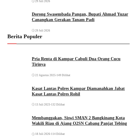
29 Juli 2026
Dorong Swasembada Pangan, Bupati Ahmad Yuzar
Canangkan Gerakan Tanam Padi
29 Juli 2026
Berita Populer
Pria Renta di Kampar Cabuli Dua Orang Cucu
Tirinya
22 Agustus 2025
•
149 Dilihat
Kasat Lantas Polres Kampar Diamanahkan Jabat
Kasat Lantas Polres Rohil
13 Juli 2023
•
132 Dilihat
Membanggakan, Siswi SMAN 2 Bangkinang Kota
Wakili Riau di Ajang O2SN Cabang Panjat Tebing
18 Juli 2026
•
114 Dilihat