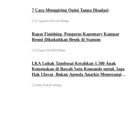
7 Cara Menggiring Opini Tanpa Disadari
27 Agustus 2025
•
92 Dilihat
Rapat Finishing, Pengurus Kapemary Kampar
Resmi Dikukuhkan Besok di Stanum
16 April 2026
•
84 Dilihat
LKA Luhak Tambusai Kerahkan 1.500 Anak
Kemenakan di Bawah Satu Komando untuk Jaga
Hak Ulayat, Bukan Agenda Anarkis Memerangi
Saudara Sendiri
8 Mei 2026
•
81 Dilihat