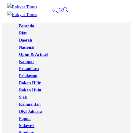
Beranda
Riau
Daerah
Nasional
Opini & Artikel
Kampar
Pekanbaru
Pelalawan
Rokan Hilir
Rokan Hulu
Siak
Kalimantan
DKI Jakarta
Papua
Sulawesi
Sumbar