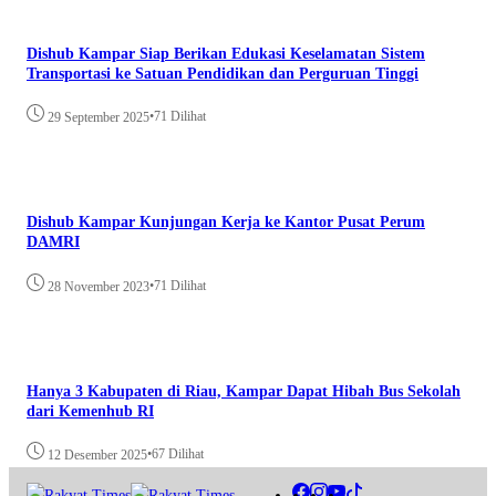
Dishub Kampar Siap Berikan Edukasi Keselamatan Sistem
Transportasi ke Satuan Pendidikan dan Perguruan Tinggi
•
71 Dilihat
29 September 2025
Dishub Kampar Kunjungan Kerja ke Kantor Pusat Perum
DAMRI
•
71 Dilihat
28 November 2023
Hanya 3 Kabupaten di Riau, Kampar Dapat Hibah Bus Sekolah
dari Kemenhub RI
•
67 Dilihat
12 Desember 2025