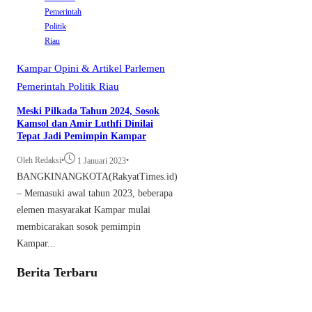
Pemerintah
Politik
Riau
Kampar
Opini & Artikel
Parlemen
Pemerintah
Politik
Riau
Meski Pilkada Tahun 2024, Sosok
Kamsol dan Amir Luthfi Dinilai
Tepat Jadi Pemimpin Kampar
Oleh Redaksi
•
•
1 Januari 2023
BANGKINANGKOTA(RakyatTimes.id)
– Memasuki awal tahun 2023, beberapa
elemen masyarakat Kampar mulai
membicarakan sosok pemimpin
Kampar...
Berita Terbaru