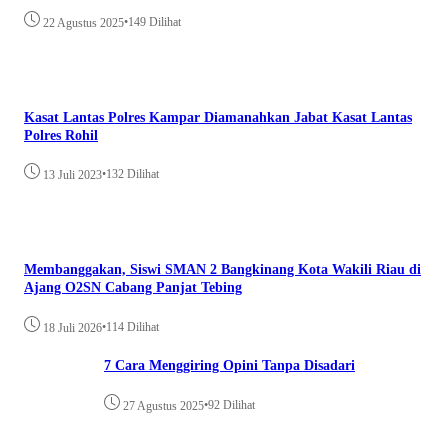
•
149 Dilihat
22 Agustus 2025
Kasat Lantas Polres Kampar Diamanahkan Jabat Kasat Lantas
Polres Rohil
•
132 Dilihat
13 Juli 2023
Membanggakan, Siswi SMAN 2 Bangkinang Kota Wakili Riau di
Ajang O2SN Cabang Panjat Tebing
•
114 Dilihat
18 Juli 2026
7 Cara Menggiring Opini Tanpa Disadari
•
92 Dilihat
27 Agustus 2025