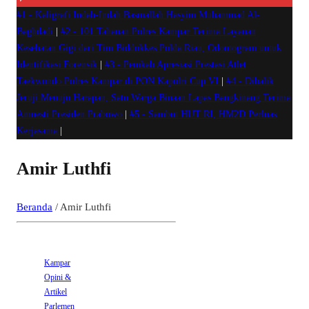
#1 -
Kaligrafi Indah-Indah Basmallah Hasyim Muhammad Al-
Baghdadi
|
#2 -
101 Tahanan Polres Kampar Terima Layanan
Kesehatan Gigi dari Tim Biddokkes Polda Riau, Odontogram untuk
Identifikasi Forensik
|
#3 -
Pemkab Apresiasi Prestasi Atlet
Taekwondo Polres Kampar di PON Kapolri Cup VI
|
#4 -
Dibalik
Jeruji Menuju Harapan, Satu Warga Binaan Lapas Bangkinang Terima
Amnesti Presiden Prabowo
|
#5 -
Sambut HUT RI, HM2D Perluas
Kerjasama
|
Amir Luthfi
Beranda
/
Amir Luthfi
Kampar
Opini &
Artikel
Parlemen