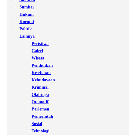
Sumbar
Hukum
Korupsi
Politik
Lainnya
Peristiwa
Galeri
Wisata
Pendidikan
Kesehatan
Kebudayaan
Kriminal
Olahraga
Otomotif
Parlemen
Pemerintah
Sosial
Teknologi