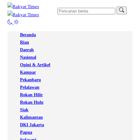
Beranda
Riau
Daerah
Nasional
Opini & Artikel
Kampar
Pekanbaru
Pelalawan
Rokan Hilir
Rokan Hulu
Siak
Kalimantan
DKI Jakarta
Papua
Sulawesi