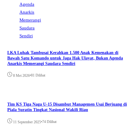
LKA Luhak Tambusai Kerahkan 1.500 Anak Kemenakan di
Bawah Satu Komando untuk Jaga Hak Ulayat, Bukan Agenda
Anarkis Memerangi Saudara Sendiri
•
81 Dilihat
8 Mei 2026
Tim KS Tiga Naga U-15 Disambut Managemen Usai Berjuang di
Piala Suratin Tingkat Nasional Wakili Riau
•
74 Dilihat
11 September 2025