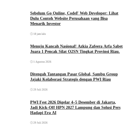
Sebelum Go Online, CodeF Web Developer: Lihat
Dulu Contoh Website Perusahaan yang Bisa
Menarik Investor
18 jam lalu
Menuju Kancah Nasional! Azkia Zafeera Arfa Sabet
Juara 1 Pencak Silat O2SN Tingkat Provinsi Riau.
1 Agustus 2026
Ditengah Tantangan Pasar Global, Sambu Group
Jajaki Kolaborasi Strategis dengan PWI Riau
29 Juli 2026
PWI Fest 2026 Digelar 4–5 Desember di Jakarta,
Jadi Kick-Off HPN 2027 Lampung dan Solusi Pers
Hadapi Era AI
29 Juli 2026