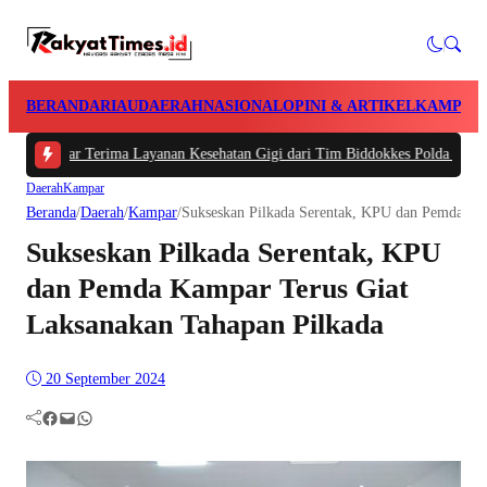
BERANDA
RIAU
DAERAH
NASIONAL
OPINI & ARTIKEL
KAMPAR
par Terima Layanan Kesehatan Gigi dari Tim Biddokkes Polda Riau, Odontogra
Daerah
Kampar
Beranda
/
Daerah
/
Kampar
/
Sukseskan Pilkada Serentak, KPU dan Pemda Ka
Sukseskan Pilkada Serentak, KPU
dan Pemda Kampar Terus Giat
Laksanakan Tahapan Pilkada
20 September 2024
Facebook
Mail
WhatsApp