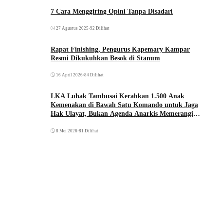
7 Cara Menggiring Opini Tanpa Disadari
27 Agustus 2025
•
92 Dilihat
Rapat Finishing, Pengurus Kapemary Kampar
Resmi Dikukuhkan Besok di Stanum
16 April 2026
•
84 Dilihat
LKA Luhak Tambusai Kerahkan 1.500 Anak
Kemenakan di Bawah Satu Komando untuk Jaga
Hak Ulayat, Bukan Agenda Anarkis Memerangi
Saudara Sendiri
8 Mei 2026
•
81 Dilihat