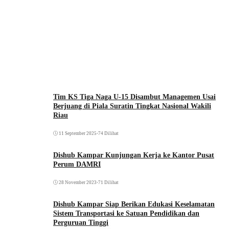
Tim KS Tiga Naga U-15 Disambut Managemen Usai
Berjuang di Piala Suratin Tingkat Nasional Wakili
Riau
11 September 2025
•
74 Dilihat
Dishub Kampar Kunjungan Kerja ke Kantor Pusat
Perum DAMRI
28 November 2023
•
71 Dilihat
Dishub Kampar Siap Berikan Edukasi Keselamatan
Sistem Transportasi ke Satuan Pendidikan dan
Perguruan Tinggi