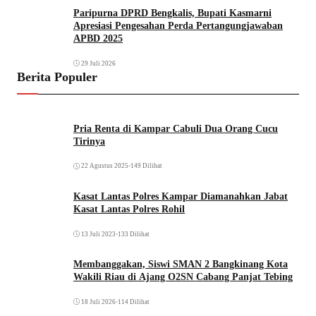
Paripurna DPRD Bengkalis, Bupati Kasmarni
Apresiasi Pengesahan Perda Pertangungjawaban
APBD 2025
29 Juli 2026
Berita Populer
Pria Renta di Kampar Cabuli Dua Orang Cucu
Tirinya
22 Agustus 2025
•
149 Dilihat
Kasat Lantas Polres Kampar Diamanahkan Jabat
Kasat Lantas Polres Rohil
13 Juli 2023
•
133 Dilihat
Membanggakan, Siswi SMAN 2 Bangkinang Kota
Wakili Riau di Ajang O2SN Cabang Panjat Tebing
18 Juli 2026
•
114 Dilihat