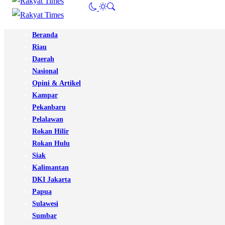
Beranda
Riau
Daerah
Nasional
Opini & Artikel
Kampar
Pekanbaru
Pelalawan
Rokan Hilir
Rokan Hulu
Siak
Kalimantan
DKI Jakarta
Papua
Sulawesi
Sumbar