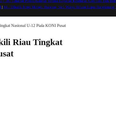
2 -
101 Tahanan Polres Kampar Terima Layanan Kesehatan Gigi dari Tim Bidd
VI
|
#4 -
Dibalik Jeruji Menuju Harapan, Satu Warga Binaan Lapas Bangkinang
ngkat Nasional U-12 Piala KONI Pusat
li Riau Tingkat
usat