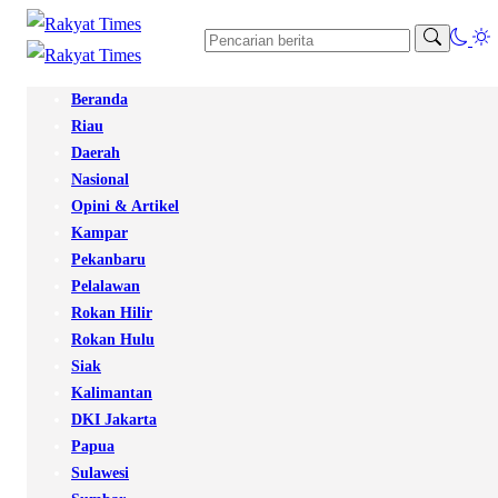
Beranda
Riau
Daerah
Nasional
Opini & Artikel
Kampar
Pekanbaru
Pelalawan
Rokan Hilir
Rokan Hulu
Siak
Kalimantan
DKI Jakarta
Papua
Sulawesi