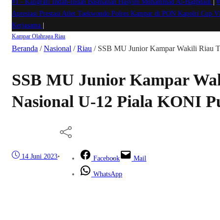
#1 -
Kaligrafi Indah-Indah Basmallah Hasyim Muhammad Al-Baghdadi
|
#
Apresiasi Prestasi Atlet Taekwondo Polres Kampar di PON Kapolri Cup 
Kerjasama
|
Kampar
Olahraga
Riau
Beranda
/
Nasional
/
Riau
/
SSB MU Junior Kampar Wakili Riau Ti
SSB MU Junior Kampar Waki
Nasional U-12 Piala KONI P
14 Juni 2023
•
Facebook
Mail
WhatsApp