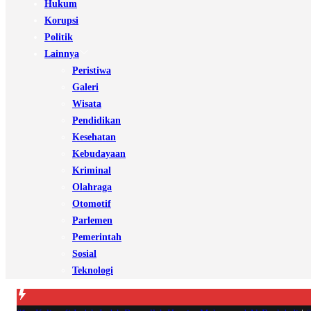
Hukum
Korupsi
Politik
Lainnya
Peristiwa
Galeri
Wisata
Pendidikan
Kesehatan
Kebudayaan
Kriminal
Olahraga
Otomotif
Parlemen
Pemerintah
Sosial
Teknologi