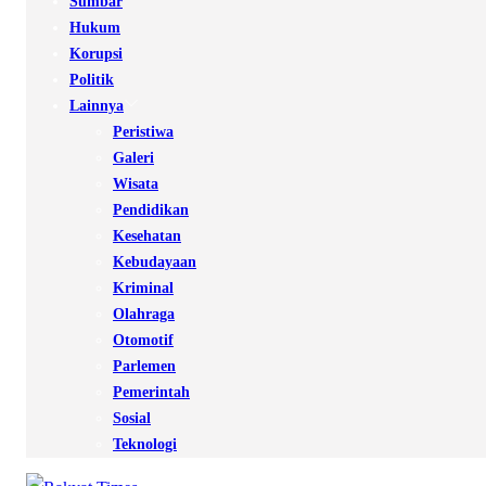
Sumbar
Hukum
Korupsi
Politik
Lainnya
Peristiwa
Galeri
Wisata
Pendidikan
Kesehatan
Kebudayaan
Kriminal
Olahraga
Otomotif
Parlemen
Pemerintah
Sosial
Teknologi