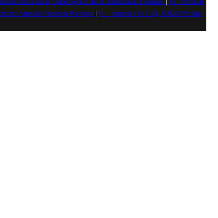
okkes Polda Riau, Odontogram untuk Identifikasi Forensik
|
#3 -
Pemkab
 Terima Amnesti Presiden Prabowo
|
#5 -
Sambut HUT RI, HM2D Perluas