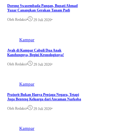
Dorong Swasembada Pangan, Bupati Ahmad
Yuzar Canangkan Gerakan Tanam Padi
Oleh Redaksi
•
•
29 Juli 2026
Kampar
Ayah di Kampar Cabuli Dua Anak
Kandungnya, Begini Kronologisnya!
Oleh Redaksi
•
•
29 Juli 2026
Kampar
Prajurit Bukan Hanya Penjaga Negara, Tetapi
Juga Benteng Keluarga dari Ancaman Narkoba
Oleh Redaksi
•
•
29 Juli 2026
Kampar