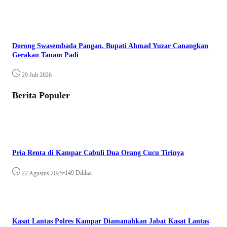
Dorong Swasembada Pangan, Bupati Ahmad Yuzar Canangkan
Gerakan Tanam Padi
29 Juli 2026
Berita Populer
Pria Renta di Kampar Cabuli Dua Orang Cucu Tirinya
•
149 Dilihat
22 Agustus 2025
Kasat Lantas Polres Kampar Diamanahkan Jabat Kasat Lantas