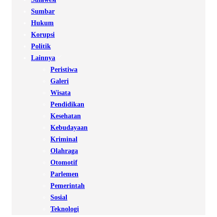
Sumbar
Hukum
Korupsi
Politik
Lainnya
Peristiwa
Galeri
Wisata
Pendidikan
Kesehatan
Kebudayaan
Kriminal
Olahraga
Otomotif
Parlemen
Pemerintah
Sosial
Teknologi