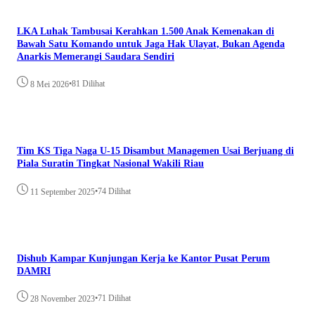
LKA Luhak Tambusai Kerahkan 1.500 Anak Kemenakan di
Bawah Satu Komando untuk Jaga Hak Ulayat, Bukan Agenda
Anarkis Memerangi Saudara Sendiri
•
81 Dilihat
8 Mei 2026
Tim KS Tiga Naga U-15 Disambut Managemen Usai Berjuang di
Piala Suratin Tingkat Nasional Wakili Riau
•
74 Dilihat
11 September 2025
Dishub Kampar Kunjungan Kerja ke Kantor Pusat Perum
DAMRI
•
71 Dilihat
28 November 2023