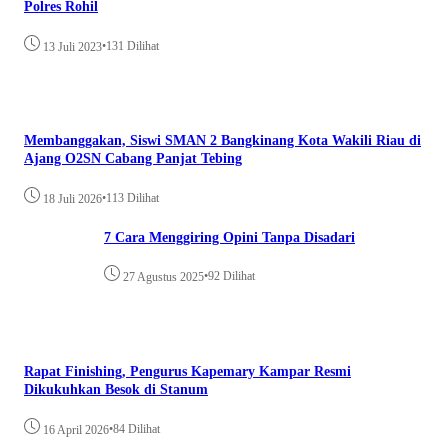
Polres Rohil
•
131 Dilihat
13 Juli 2023
Membanggakan, Siswi SMAN 2 Bangkinang Kota Wakili Riau di
Ajang O2SN Cabang Panjat Tebing
•
113 Dilihat
18 Juli 2026
7 Cara Menggiring Opini Tanpa Disadari
•
92 Dilihat
27 Agustus 2025
Rapat Finishing, Pengurus Kapemary Kampar Resmi
Dikukuhkan Besok di Stanum
•
84 Dilihat
16 April 2026