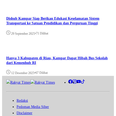
Dishub Kampar Siap Berikan Edukasi Keselamatan Sistem
Transportasi ke Satuan Pendidikan dan Perguruan Tinggi
•
71 Dilihat
29 September 2025
Hanya 3 Kabupaten di Riau, Kampar Dapat Hibah Bus Sekolah
dari Kemenhub RI
•
67 Dilihat
12 Desember 2025
Redaksi
Pedoman Media Siber
Disclaimer