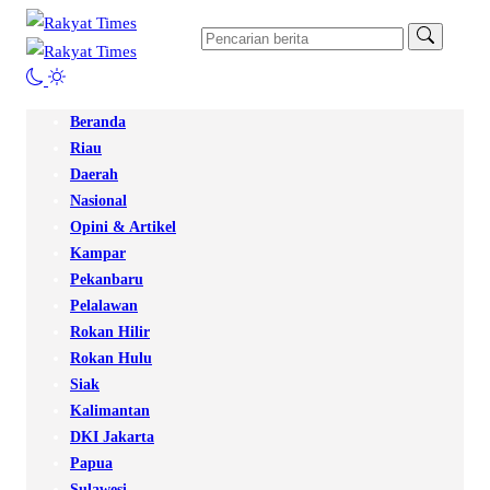
Beranda
Riau
Daerah
Nasional
Opini & Artikel
Kampar
Pekanbaru
Pelalawan
Rokan Hilir
Rokan Hulu
Siak
Kalimantan
DKI Jakarta
Papua
Sulawesi