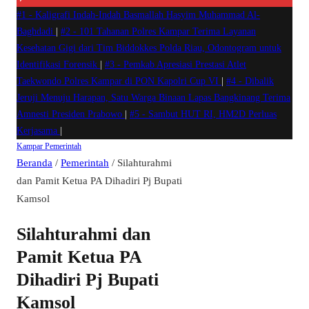
#1 -
Kaligrafi Indah-Indah Basmallah Hasyim Muhammad Al-
Baghdadi
|
#2 -
101 Tahanan Polres Kampar Terima Layanan
Kesehatan Gigi dari Tim Biddokkes Polda Riau, Odontogram untuk
Identifikasi Forensik
|
#3 -
Pemkab Apresiasi Prestasi Atlet
Taekwondo Polres Kampar di PON Kapolri Cup VI
|
#4 -
Dibalik
Jeruji Menuju Harapan, Satu Warga Binaan Lapas Bangkinang Terima
Amnesti Presiden Prabowo
|
#5 -
Sambut HUT RI, HM2D Perluas
Kerjasama
|
Kampar
Pemerintah
Beranda
/
Pemerintah
/
Silahturahmi
dan Pamit Ketua PA Dihadiri Pj Bupati
Kamsol
Silahturahmi dan
Pamit Ketua PA
Dihadiri Pj Bupati
Kamsol