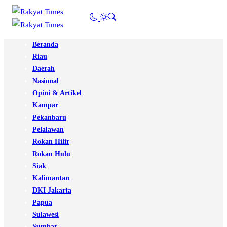
Beranda
Riau
Daerah
Nasional
Opini & Artikel
Kampar
Pekanbaru
Pelalawan
Rokan Hilir
Rokan Hulu
Siak
Kalimantan
DKI Jakarta
Papua
Sulawesi
Sumbar