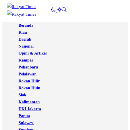
Beranda
Riau
Daerah
Nasional
Opini & Artikel
Kampar
Pekanbaru
Pelalawan
Rokan Hilir
Rokan Hulu
Siak
Kalimantan
DKI Jakarta
Papua
Sulawesi
Sumbar