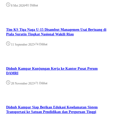
•
81 Dilihat
8 Mei 2026
Tim KS Tiga Naga U-15 Disambut Managemen Usai Berjuang di
Piala Suratin Tingkat Nasional Wakili Riau
•
74 Dilihat
11 September 2025
Dishub Kampar Kunjungan Kerja ke Kantor Pusat Perum
DAMRI
•
71 Dilihat
28 November 2023
Dishub Kampar Siap Berikan Edukasi Keselamatan Sistem
Transportasi ke Satuan Pendidikan dan Perguruan Tinggi