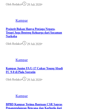
Oleh Redaksi
•
•
29 Juli 2026
Kampar
Prajurit Bukan Hanya Penjaga Negara,
Tetapi Juga Benteng Keluarga dari Ancaman
Narkoba
Oleh Redaksi
•
•
29 Juli 2026
Kampar
Kampar Junior FA U-17 Cukur Young Abadi
FC 9-0 di Piala Soeratin
Oleh Redaksi
•
•
29 Juli 2026
Kampar
BPBD Kampar Terima Bantuan CSR Sapras
Penanggulangan Bencana dan Karhutla dari