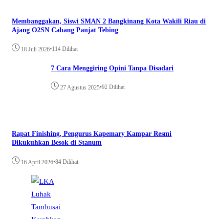
Membanggakan, Siswi SMAN 2 Bangkinang Kota Wakili Riau di
Ajang O2SN Cabang Panjat Tebing
•
114 Dilihat
18 Juli 2026
7 Cara Menggiring Opini Tanpa Disadari
•
92 Dilihat
27 Agustus 2025
Rapat Finishing, Pengurus Kapemary Kampar Resmi
Dikukuhkan Besok di Stanum
•
84 Dilihat
16 April 2026