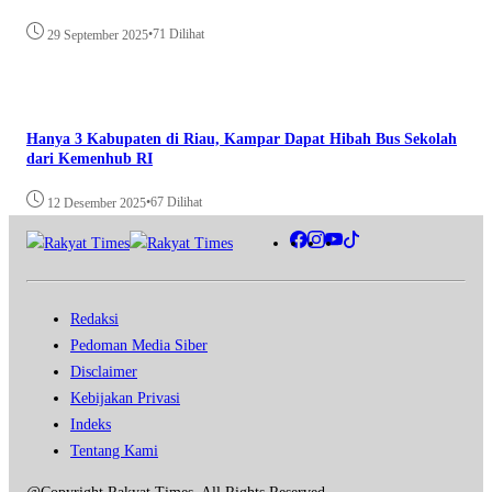
•
71 Dilihat
29 September 2025
Hanya 3 Kabupaten di Riau, Kampar Dapat Hibah Bus Sekolah
dari Kemenhub RI
•
67 Dilihat
12 Desember 2025
Redaksi
Pedoman Media Siber
Disclaimer
Kebijakan Privasi
Indeks
Tentang Kami