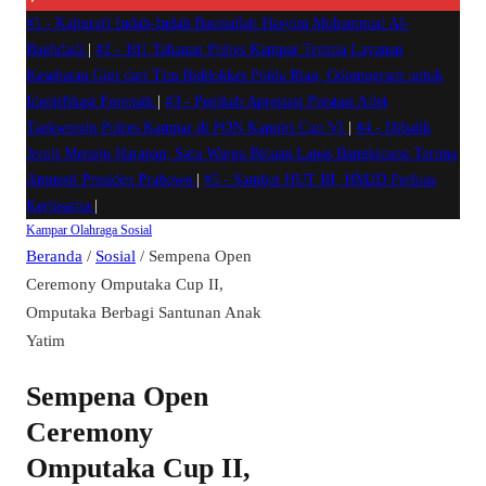
#1 -
Kaligrafi Indah-Indah Basmallah Hasyim Muhammad Al-
Baghdadi
|
#2 -
101 Tahanan Polres Kampar Terima Layanan
Kesehatan Gigi dari Tim Biddokkes Polda Riau, Odontogram untuk
Identifikasi Forensik
|
#3 -
Pemkab Apresiasi Prestasi Atlet
Taekwondo Polres Kampar di PON Kapolri Cup VI
|
#4 -
Dibalik
Jeruji Menuju Harapan, Satu Warga Binaan Lapas Bangkinang Terima
Amnesti Presiden Prabowo
|
#5 -
Sambut HUT RI, HM2D Perluas
Kerjasama
|
Kampar
Olahraga
Sosial
Beranda
/
Sosial
/
Sempena Open
Ceremony Omputaka Cup II,
Omputaka Berbagi Santunan Anak
Yatim
Sempena Open
Ceremony
Omputaka Cup II,