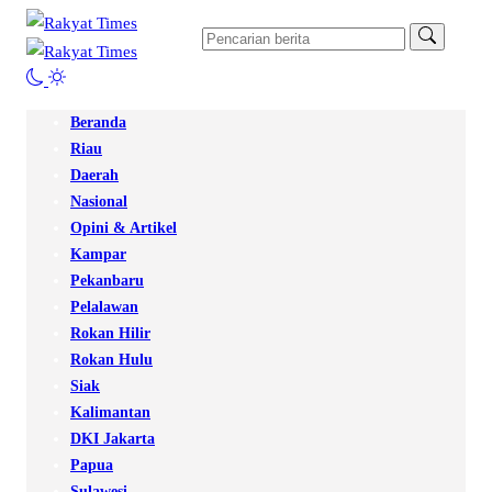
Beranda
Riau
Daerah
Nasional
Opini & Artikel
Kampar
Pekanbaru
Pelalawan
Rokan Hilir
Rokan Hulu
Siak
Kalimantan
DKI Jakarta
Papua
Sulawesi