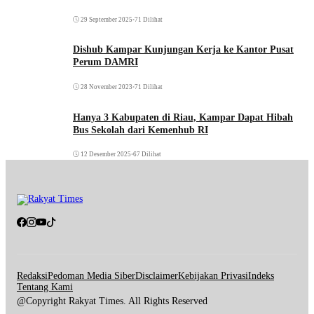
29 September 2025
•
71 Dilihat
Dishub Kampar Kunjungan Kerja ke Kantor Pusat
Perum DAMRI
28 November 2023
•
71 Dilihat
Hanya 3 Kabupaten di Riau, Kampar Dapat Hibah
Bus Sekolah dari Kemenhub RI
12 Desember 2025
•
67 Dilihat
Redaksi
Pedoman Media Siber
Disclaimer
Kebijakan Privasi
Indeks
Tentang Kami
@Copyright Rakyat Times. All Rights Reserved