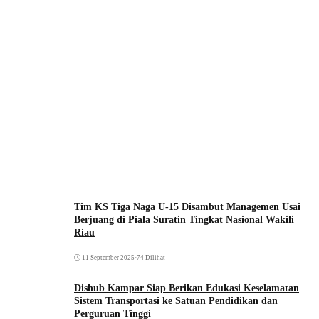
Tim KS Tiga Naga U-15 Disambut Managemen Usai
Berjuang di Piala Suratin Tingkat Nasional Wakili
Riau
11 September 2025
•
74 Dilihat
Dishub Kampar Siap Berikan Edukasi Keselamatan
Sistem Transportasi ke Satuan Pendidikan dan
Perguruan Tinggi