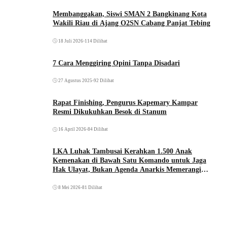
Membanggakan, Siswi SMAN 2 Bangkinang Kota
Wakili Riau di Ajang O2SN Cabang Panjat Tebing
18 Juli 2026
•
114 Dilihat
7 Cara Menggiring Opini Tanpa Disadari
27 Agustus 2025
•
92 Dilihat
Rapat Finishing, Pengurus Kapemary Kampar
Resmi Dikukuhkan Besok di Stanum
16 April 2026
•
84 Dilihat
LKA Luhak Tambusai Kerahkan 1.500 Anak
Kemenakan di Bawah Satu Komando untuk Jaga
Hak Ulayat, Bukan Agenda Anarkis Memerangi
Saudara Sendiri
8 Mei 2026
•
81 Dilihat