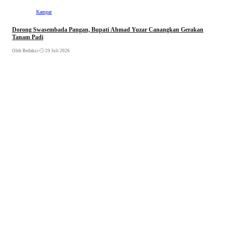
Kampar
Dorong Swasembada Pangan, Bupati Ahmad Yuzar Canangkan Gerakan
Tanam Padi
Oleh Redaksi
•
29 Juli 2026