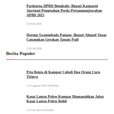
Paripurna DPRD Bengkalis, Bupati Kasmarni
Apresiasi Pengesahan Perda Pertangungjawaban
APBD 2025
29 Juli 2026
Dorong Swasembada Pangan, Bupati Ahmad Yuzar
Canangkan Gerakan Tanam Padi
29 Juli 2026
Berita Populer
Pria Renta di Kampar Cabuli Dua Orang Cucu
Tirinya
22 Agustus 2025
•
149 Dilihat
Kasat Lantas Polres Kampar Diamanahkan Jabat
Kasat Lantas Polres Rohil
13 Juli 2023
•
132 Dilihat