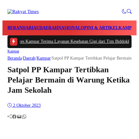
BERANDA
RIAU
DAERAH
NASIONAL
OPINI & ARTIKEL
KAMPAR
Polres Kampar Terima Layanan Kesehatan Gigi dari Tim Biddokkes Polda Riau
Kampar
Beranda
/
Daerah
/
Kampar
/
Satpol PP Kampar Tertibkan Pelajar Bermain di
Satpol PP Kampar Tertibkan
Pelajar Bermain di Warung Ketika
Jam Sekolah
2 Oktober 2023
Facebook
Mail
WhatsApp