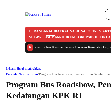
BERANDA
RIAU
DAERAH
NASIONAL
OPINI & ART
SULAWESI
SUMBAR
HUKUM
KORUPSI
POLITIK
LA
2 -
101 Tahanan Polres Kampar Terima Layanan Kesehatan Gigi dari Tim Biddo
Indragiri Hulu
Pemerintah
Riau
Beranda
/
Nasional
/
Riau
/
Program Bus Roadshow, Pemkab Inhu Sambut Ke
Program Bus Roadshow, Pe
Kedatangan KPK RI