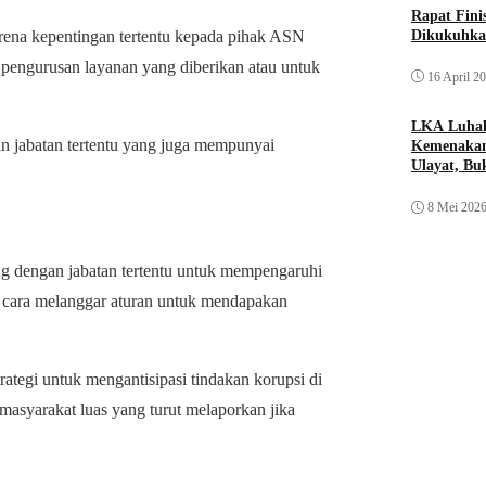
Rapat Fin
Dikukuhka
karena kepentingan tertentu kepada pihak ASN
 pengurusan layanan yang diberikan atau untuk
16 April 2
LKA Luhak
n jabatan tertentu yang juga mempunyai
Kemenakan
Ulayat, B
Sendiri
8 Mei 202
g dengan jabatan tertentu untuk mempengaruhi
n cara melanggar aturan untuk mendapakan
rategi untuk mengantisipasi tindakan korupsi di
 masyarakat luas yang turut melaporkan jika