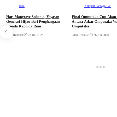
Riau
Kampar
Olahraga
Riau
Hari Mangrove Sedunia, Yayasan
Final Omputaka Cup Akan 
Generasi Hijau Beri Penghargaan
Antara Askar Omputaka Vs
kepada Kapolda Riau
Omputaka
Oleh Redaksi
•
26 Juli 2026
Oleh Redaksi
•
26 Juli 2026