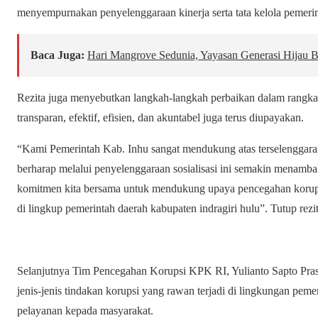
menyempurnakan penyelenggaraan kinerja serta tata kelola pemerinta
Baca Juga:
Hari Mangrove Sedunia, Yayasan Generasi Hijau 
Rezita juga menyebutkan langkah-langkah perbaikan dalam rangka
transparan, efektif, efisien, dan akuntabel juga terus diupayakan.
“Kami Pemerintah Kab. Inhu sangat mendukung atas terselengga
berharap melalui penyelenggaraan sosialisasi ini semakin menam
komitmen kita bersama untuk mendukung upaya pencegahan korups
di lingkup pemerintah daerah kabupaten indragiri hulu”. Tutup rezit
Selanjutnya Tim Pencegahan Korupsi KPK RI, Yulianto Sapto Pr
jenis-jenis tindakan korupsi yang rawan terjadi di lingkungan pem
pelayanan kepada masyarakat.