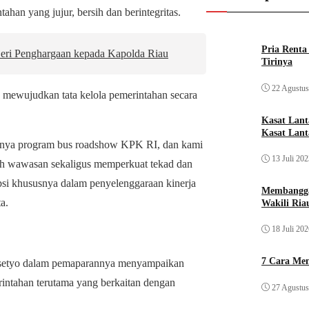
han yang jujur, bersih dan berintegritas.
Pria Rent
Beri Penghargaan kepada Kapolda Riau
Tirinya
22 Agustus
 mewujudkan tata kelola pemerintahan secara
Kasat Lan
Kasat Lant
ranya program bus roadshow KPK RI, dan kami
13 Juli 20
bah wawasan sekaligus memperkuat tekad dan
i khususnya dalam penyelenggaraan kinerja
Membangga
a.
Wakili Ria
18 Juli 20
7 Cara Men
asetyo dalam pemaparannya menyampaikan
erintahan terutama yang berkaitan dengan
27 Agustus