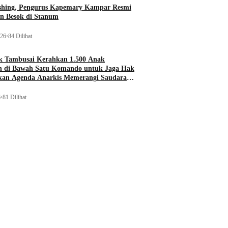
ishing, Pengurus Kapemary Kampar Resmi
n Besok di Stanum
026
•
84 Dilihat
 Tambusai Kerahkan 1.500 Anak
 di Bawah Satu Komando untuk Jaga Hak
ukan Agenda Anarkis Memerangi Saudara
6
•
81 Dilihat