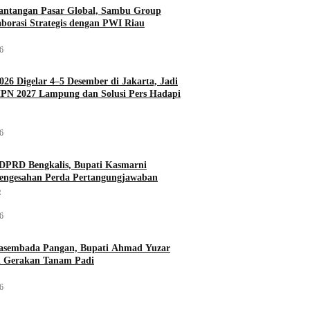
antangan Pasar Global, Sambu Group
aborasi Strategis dengan PWI Riau
26
026 Digelar 4–5 Desember di Jakarta, Jadi
PN 2027 Lampung dan Solusi Pers Hadapi
26
DPRD Bengkalis, Bupati Kasmarni
Pengesahan Perda Pertangungjawaban
5
26
asembada Pangan, Bupati Ahmad Yuzar
 Gerakan Tanam Padi
26