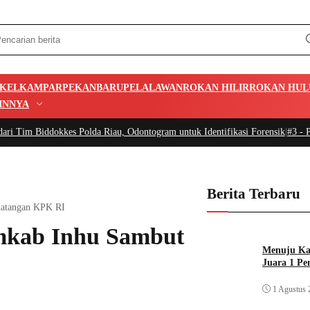
IKEL
KAMPAR
PEKANBARU
PELALAWAN
ROKAN HILIR
ROKAN HUL
INNYA
kkes Polda Riau, Odontogram untuk Identifikasi Forensik
|
#3 -
Pemkab Apresi
Berita Terbaru
datangan KPK RI
mkab Inhu Sambut
Menuju Kan
Juara 1 Pe
1 Agustus 