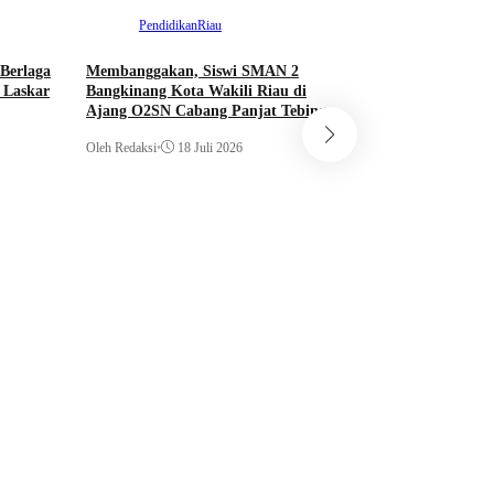
Kampar
Nasional
Olahraga
Pendidikan
Riau
Berlaga
Membanggakan, Siswi SMAN 2
 Laskar
Bangkinang Kota Wakili Riau di
Ajang O2SN Cabang Panjat Tebing
Hukum
Riau
Oleh Redaksi
•
18 Juli 2026
Polda Riau Bongkar
di Kampar, 780 Ba
Illegal Logging Disi
Oleh Redaksi
•
17 Juli