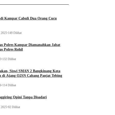
a di Kampar Cabuli Dua Orang Cucu
 2025
•
149 Dilihat
tas Polres Kampar Diamanahkan Jabat
as Polres Rohil
23
•
132 Dilihat
kan, Siswi SMAN 2 Bangkinang Kota
u di Ajang O2SN Cabang Panjat Tebing
26
•
114 Dilihat
ggiring Opini Tanpa Disadari
 2025
•
92 Dilihat