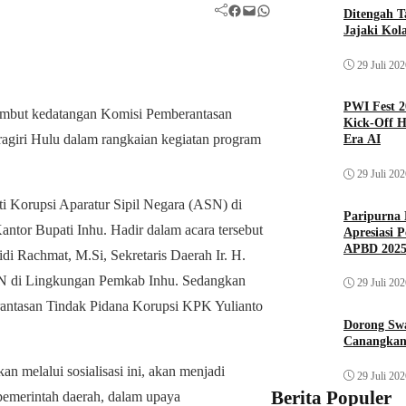
Facebook
Mail
WhatsApp
Ditengah T
Jajaki Kol
29 Juli 20
PWI Fest 2
ambut kedatangan Komisi Pemberantasan
Kick-Off H
agiri Hulu dalam rangkaian kegiatan program
Era AI
29 Juli 20
ti Korupsi Aparatur Sipil Negara (ASN) di
Paripurna 
ntor Bupati Inhu. Hadir dalam acara tersebut
Apresiasi 
APBD 202
di Rachmat, M.Si, Sekretaris Daerah Ir. H.
 ASN di Lingkungan Pemkab Inhu. Sedangkan
29 Juli 20
rantasan Tindak Pidana Korupsi KPK Yulianto
Dorong Sw
Canangkan
 melalui sosialisasi ini, akan menjadi
29 Juli 20
Berita Populer
 pemerintah daerah, dalam upaya