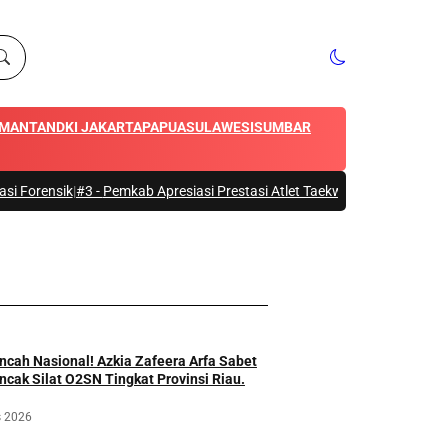
IMANTAN
DKI JAKARTA
PAPUA
SULAWESI
SUMBAR
k
|
#3 -
Pemkab Apresiasi Prestasi Atlet Taekwondo Polres Kampar di PON
cah Nasional! Azkia Zafeera Arfa Sabet
ncak Silat O2SN Tingkat Provinsi Riau.
s 2026