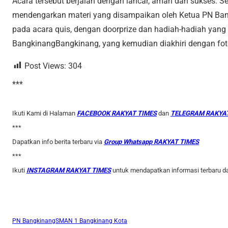
Acara tersebut berjalan dengan lancar, aman dan sukses. S
mendengarkan materi yang disampaikan oleh Ketua PN Bangk
pada acara quis, dengan doorprize dan hadiah-hadiah yang t
BangkinangBangkinang, yang kemudian diakhiri dengan fot
Post Views:
304
***
Ikuti Kami di Halaman
FACEBOOK RAKYAT TIMES
dan
TELEGRAM RAKYAT
***
Dapatkan info berita terbaru via
Group Whatsapp RAKYAT TIMES
***
Ikuti
INSTAGRAM RAKYAT TIMES
untuk mendapatkan informasi terbaru d
PN Bangkinang
SMAN 1 Bangkinang Kota