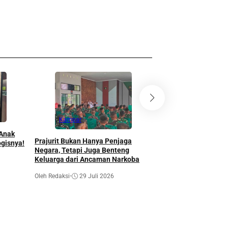
Kampar
 Anak
Prajurit Bukan Hanya Penjaga
ogisnya!
Negara, Tetapi Juga Benteng
Keluarga dari Ancaman Narkoba
Kampar
Oleh Redaksi
•
29 Juli 2026
Kampar Junior FA U-
Abadi FC 9-0 di Piala
Oleh Redaksi
•
29 Juli 