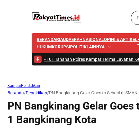
BERANDA
RIAU
DAERAH
NASIONAL
OPINI & ARTIKEL
HUKUM
KORUPSI
POLITIK
LAINNYA
Baghdadi
|
#2 -
101 Tahanan Polres Kampar Terima Layanan Kesehatan Gigi
Kampar
Pendidikan
Beranda
/
Pendidikan
/
PN Bangkinang Gelar Goes to School di SMAN
PN Bangkinang Gelar Goes 
1 Bangkinang Kota