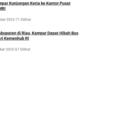
par Kunjungan Kerja ke Kantor Pusat
MRI
ber 2023
•
71 Dilihat
bupaten di Riau, Kampar Dapat Hibah Bus
ari Kemenhub RI
ber 2025
•
67 Dilihat