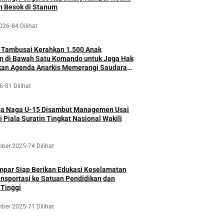
n Besok di Stanum
2026
•
84 Dilihat
 Tambusai Kerahkan 1.500 Anak
 di Bawah Satu Komando untuk Jaga Hak
ukan Agenda Anarkis Memerangi Saudara
6
•
81 Dilihat
ga Naga U-15 Disambut Managemen Usai
i Piala Suratin Tingkat Nasional Wakili
mber 2025
•
74 Dilihat
mpar Siap Berikan Edukasi Keselamatan
nsportasi ke Satuan Pendidikan dan
 Tinggi
mber 2025
•
71 Dilihat