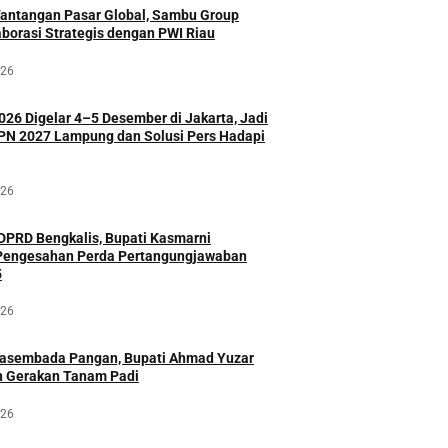
Tantangan Pasar Global, Sambu Group
aborasi Strategis dengan PWI Riau
026
026 Digelar 4–5 Desember di Jakarta, Jadi
HPN 2027 Lampung dan Solusi Pers Hadapi
026
DPRD Bengkalis, Bupati Kasmarni
 Pengesahan Perda Pertangungjawaban
5
026
asembada Pangan, Bupati Ahmad Yuzar
 Gerakan Tanam Padi
026