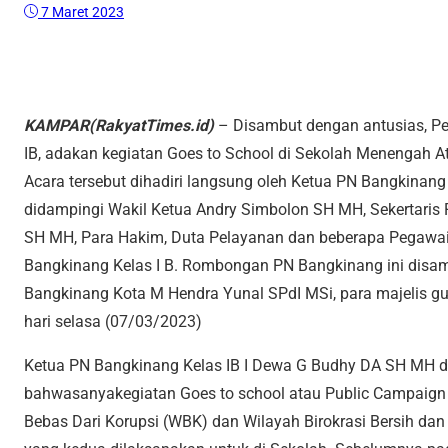
7 Maret 2023
KAMPAR(RakyatTimes.id)
– Disambut dengan antusias, Pe
IB, adakan kegiatan Goes to School di Sekolah Menengah A
Acara tersebut dihadiri langsung oleh Ketua PN Bangkinan
didampingi Wakil Ketua Andry Simbolon SH MH, Sekertaris R
SH MH, Para Hakim, Duta Pelayanan dan beberapa Pegawai 
Bangkinang Kelas I B. Rombongan PN Bangkinang ini disa
Bangkinang Kota M Hendra Yunal SPdI MSi, para majelis g
hari selasa (07/03/2023)
Ketua PN Bangkinang Kelas IB I Dewa G Budhy DA SH MH d
bahwasanyakegiatan Goes to school atau Public Campaign Z
Bebas Dari Korupsi (WBK) dan Wilayah Birokrasi Bersih d