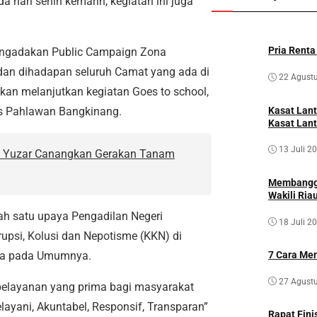
 hari senin kemarin, kegiatan ini juga
Pria Renta
 mengadakan Public Campaign Zona
 dan dihadapan seluruh Camat yang ada di
22 Agust
akan melanjutkan kegiatan Goes to school,
as Pahlawan Bangkinang.
Kasat Lan
Kasat Lant
13 Juli 2
 Yuzar Canangkan Gerakan Tanam
Membangga
Wakili Ria
ah satu upaya Pengadilan Negeri
18 Juli 2
psi, Kolusi dan Nepotisme (KKN) di
sia pada Umumnya.
7 Cara Men
27 Agust
pelayanan yang prima bagi masyarakat
yani, Akuntabel, Responsif, Transparan”
Rapat Fin