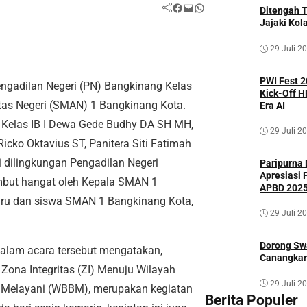
Facebook
Mail
WhatsApp
Ditengah 
Jajaki Kol
29 Juli 2
PWI Fest 2
ngadilan Negeri (PN) Bangkinang Kelas
Kick-Off 
tas Negeri (SMAN) 1 Bangkinang Kota.
Era AI
g Kelas IB I Dewa Gede Budhy DA SH MH,
29 Juli 2
icko Oktavius ST, Panitera Siti Fatimah
dilingkungan Pengadilan Negeri
Paripurna 
Apresiasi
mbut hangat oleh Kepala SMAN 1
APBD 202
uru dan siswa SMAN 1 Bangkinang Kota,
29 Juli 2
Dorong Sw
alam acara tersebut mengatakan,
Canangkan
ona Integritas (ZI) Menuju Wilayah
29 Juli 2
an Melayani (WBBM), merupakan kegiatan
Berita Populer