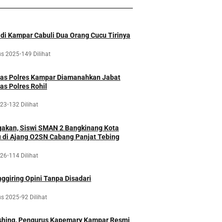
 di Kampar Cabuli Dua Orang Cucu Tirinya
us 2025
•
149 Dilihat
tas Polres Kampar Diamanahkan Jabat
as Polres Rohil
023
•
132 Dilihat
kan, Siswi SMAN 2 Bangkinang Kota
u di Ajang O2SN Cabang Panjat Tebing
026
•
114 Dilihat
ggiring Opini Tanpa Disadari
us 2025
•
92 Dilihat
ishing, Pengurus Kapemary Kampar Resmi