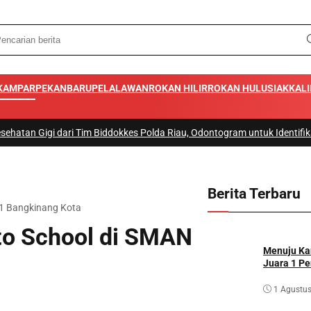
KAMPAR
PEKANBARU
PELALAWAN
ROKAN HILIR
ROKAN HULU
SIAK
KAL
 dari Tim Biddokkes Polda Riau, Odontogram untuk Identifikasi Forensi
Berita Terbaru
 1 Bangkinang Kota
to School di SMAN
Menuju Kan
Juara 1 Pe
1 Agustu