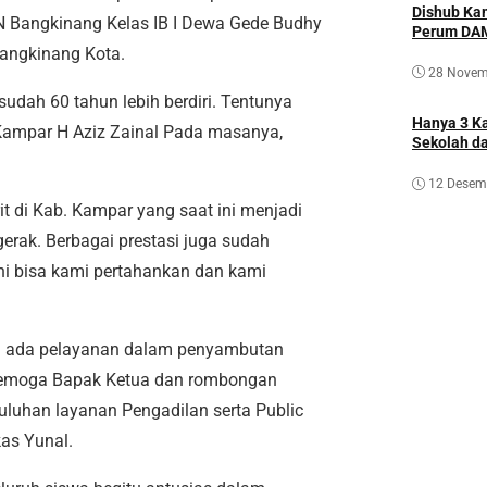
Dishub Kam
 Bangkinang Kelas IB I Dewa Gede Budhy
Perum DA
angkinang Kota.
28 Novem
udah 60 tahun lebih berdiri. Tentunya
Hanya 3 Ka
 Kampar H Aziz Zainal Pada masanya,
Sekolah d
12 Desem
t di Kab. Kampar yang saat ini menjadi
erak. Berbagai prestasi juga sudah
ni bisa kami pertahankan dan kami
a ada pelayanan dalam penyambutan
Semoga Bapak Ketua dan rombongan
luhan layanan Pengadilan serta Public
as Yunal.