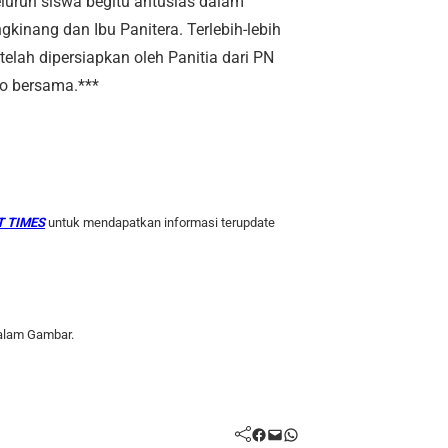
eluruh siswa begitu antusias dalam
inang dan Ibu Panitera. Terlebih-lebih
elah dipersiapkan oleh Panitia dari PN
o bersama.***
 TIMES
untuk mendapatkan informasi terupdate
alam Gambar.
Facebook
Mail
WhatsApp