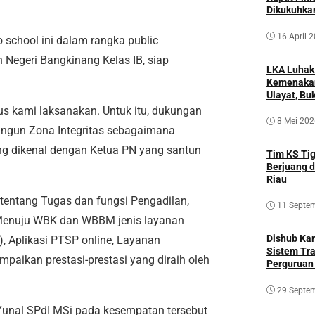
Dikukuhka
16 April 
o school ini dalam rangka public
egeri Bangkinang Kelas IB, siap
LKA Luhak
Kemenakan
Ulayat, B
Sendiri
rus kami laksanakan. Untuk itu, dukungan
8 Mei 202
ngun Zona Integritas sebagaimana
ng dikenal dengan Ketua PN yang santun
Tim KS Ti
Berjuang d
Riau
entang Tugas dan fungsi Pengadilan,
11 Septe
I Menuju WBK dan WBBM jenis layanan
Dishub Ka
n), Aplikasi PTSP online, Layanan
Sistem Tra
paikan prestasi-prestasi yang diraih oleh
Perguruan
29 Septe
unal SPdI MSi pada kesempatan tersebut