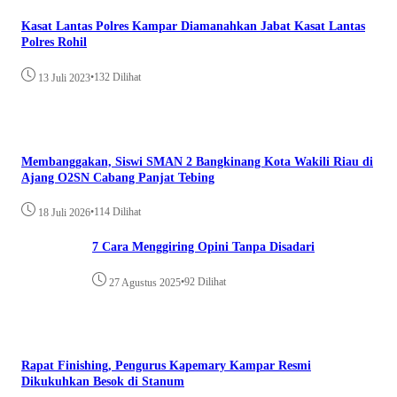
Kasat Lantas Polres Kampar Diamanahkan Jabat Kasat Lantas
Polres Rohil
•
132 Dilihat
13 Juli 2023
Membanggakan, Siswi SMAN 2 Bangkinang Kota Wakili Riau di
Ajang O2SN Cabang Panjat Tebing
•
114 Dilihat
18 Juli 2026
7 Cara Menggiring Opini Tanpa Disadari
•
92 Dilihat
27 Agustus 2025
Rapat Finishing, Pengurus Kapemary Kampar Resmi
Dikukuhkan Besok di Stanum