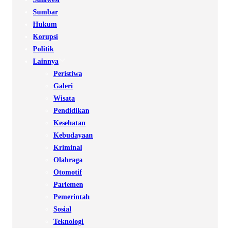
Sumbar
Hukum
Korupsi
Politik
Lainnya
Peristiwa
Galeri
Wisata
Pendidikan
Kesehatan
Kebudayaan
Kriminal
Olahraga
Otomotif
Parlemen
Pemerintah
Sosial
Teknologi