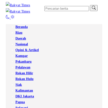
Beranda
Riau
Daerah
Nasional
Opini & Artikel
Kampar
Pekanbaru
Pelalawan
Rokan Hilir
Rokan Hulu
Siak
Kalimantan
DKI Jakarta
Papua
Sulawesi