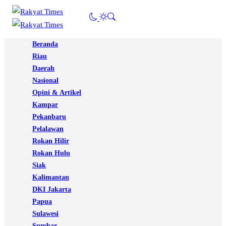
Beranda
Riau
Daerah
Nasional
Opini & Artikel
Kampar
Pekanbaru
Pelalawan
Rokan Hilir
Rokan Hulu
Siak
Kalimantan
DKI Jakarta
Papua
Sulawesi
Sumbar