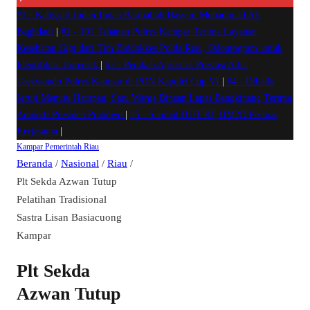
#1 -
Kaligrafi Indah-Indah Basmallah Hasyim Muhammad Al-
Baghdadi
|
#2 -
101 Tahanan Polres Kampar Terima Layanan
Kesehatan Gigi dari Tim Biddokkes Polda Riau, Odontogram untuk
Identifikasi Forensik
|
#3 -
Pemkab Apresiasi Prestasi Atlet
Taekwondo Polres Kampar di PON Kapolri Cup VI
|
#4 -
Dibalik
Jeruji Menuju Harapan, Satu Warga Binaan Lapas Bangkinang Terima
Amnesti Presiden Prabowo
|
#5 -
Sambut HUT RI, HM2D Perluas
Kerjasama
|
Kampar
Pemerintah
Riau
Beranda
/
Nasional
/
Riau
/
Plt Sekda Azwan Tutup
Pelatihan Tradisional
Sastra Lisan Basiacuong
Kampar
Plt Sekda
Azwan Tutup