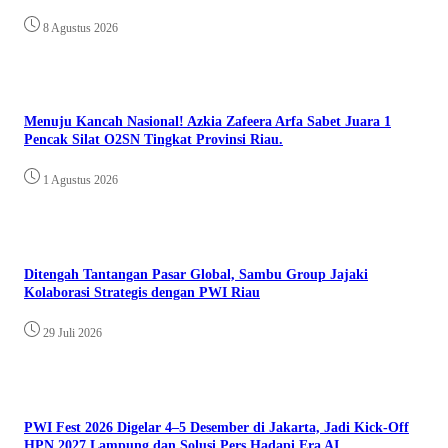
8 Agustus 2026
Menuju Kancah Nasional! Azkia Zafeera Arfa Sabet Juara 1
Pencak Silat O2SN Tingkat Provinsi Riau.
1 Agustus 2026
Ditengah Tantangan Pasar Global, Sambu Group Jajaki
Kolaborasi Strategis dengan PWI Riau
29 Juli 2026
PWI Fest 2026 Digelar 4–5 Desember di Jakarta, Jadi Kick-Off
HPN 2027 Lampung dan Solusi Pers Hadapi Era AI