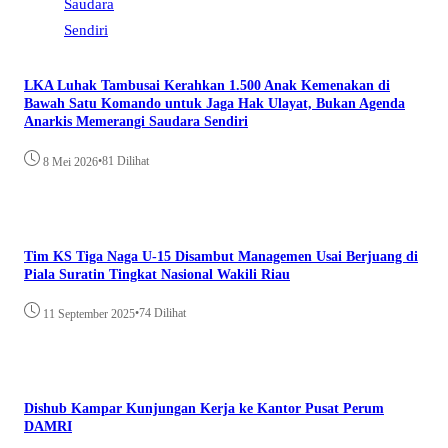
LKA Luhak Tambusai Kerahkan 1.500 Anak Kemenakan di
Bawah Satu Komando untuk Jaga Hak Ulayat, Bukan Agenda
Anarkis Memerangi Saudara Sendiri
•
81 Dilihat
8 Mei 2026
Tim KS Tiga Naga U-15 Disambut Managemen Usai Berjuang di
Piala Suratin Tingkat Nasional Wakili Riau
•
74 Dilihat
11 September 2025
Dishub Kampar Kunjungan Kerja ke Kantor Pusat Perum
DAMRI