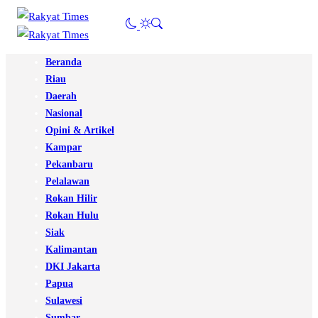
Beranda
Riau
Daerah
Nasional
Opini & Artikel
Kampar
Pekanbaru
Pelalawan
Rokan Hilir
Rokan Hulu
Siak
Kalimantan
DKI Jakarta
Papua
Sulawesi
Sumbar