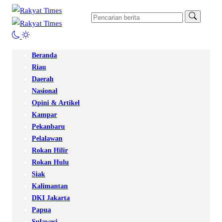
Beranda
Riau
Daerah
Nasional
Opini & Artikel
Kampar
Pekanbaru
Pelalawan
Rokan Hilir
Rokan Hulu
Siak
Kalimantan
DKI Jakarta
Papua
Sulawesi