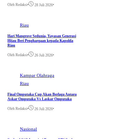
Oleh Redaksi
•
•
28 Juli 2026
Riau
Hari Mangrove Sedunia, Yayasan Generasi
Hijau Beri Penghargaan kepada Kapolda
Riau
Oleh Redaksi
•
•
26 Juli 2026
Kampar
Olahraga
Riau
Final Omputaka Cup Akan Berlaga Antara
Askar Omputaka Vs Laskar Omputaka
Oleh Redaksi
•
•
26 Juli 2026
Nasional