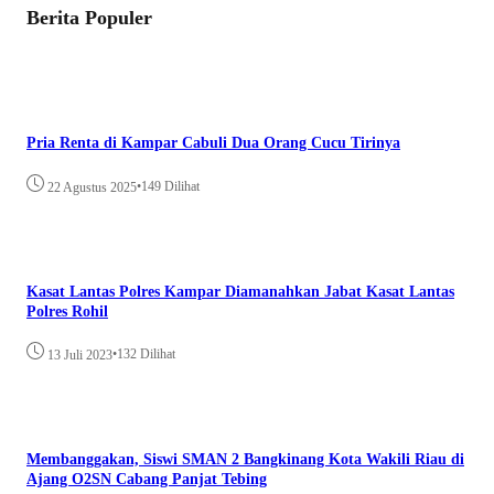
Berita Populer
Pria Renta di Kampar Cabuli Dua Orang Cucu Tirinya
•
149 Dilihat
22 Agustus 2025
Kasat Lantas Polres Kampar Diamanahkan Jabat Kasat Lantas
Polres Rohil
•
132 Dilihat
13 Juli 2023
Membanggakan, Siswi SMAN 2 Bangkinang Kota Wakili Riau di
Ajang O2SN Cabang Panjat Tebing