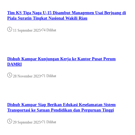
Tim KS Tiga Naga U-15 Disambut Managemen Usai Berjuang di
Piala Suratin Tingkat Nasional Wakili Riau
•
74 Dilihat
11 September 2025
Dishub Kampar Kunjungan Kerja ke Kantor Pusat Perum
DAMRI
•
71 Dilihat
28 November 2023
Dishub Kampar Siap Berikan Edukasi Keselamatan Sistem
Transportasi ke Satuan Pendidikan dan Perguruan Tinggi
•
71 Dilihat
29 September 2025