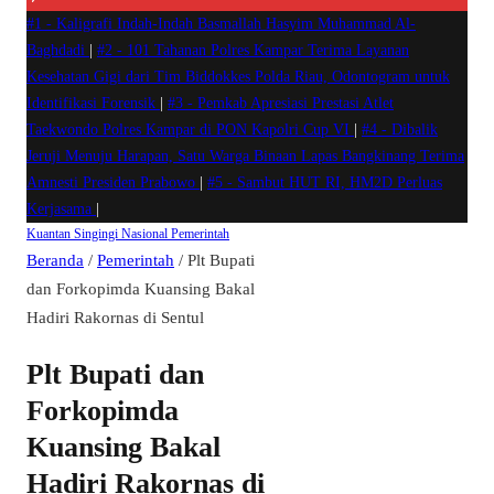
#1 -
Kaligrafi Indah-Indah Basmallah Hasyim Muhammad Al-
Baghdadi
|
#2 -
101 Tahanan Polres Kampar Terima Layanan
Kesehatan Gigi dari Tim Biddokkes Polda Riau, Odontogram untuk
Identifikasi Forensik
|
#3 -
Pemkab Apresiasi Prestasi Atlet
Taekwondo Polres Kampar di PON Kapolri Cup VI
|
#4 -
Dibalik
Jeruji Menuju Harapan, Satu Warga Binaan Lapas Bangkinang Terima
Amnesti Presiden Prabowo
|
#5 -
Sambut HUT RI, HM2D Perluas
Kerjasama
|
Kuantan Singingi
Nasional
Pemerintah
Beranda
/
Pemerintah
/
Plt Bupati
dan Forkopimda Kuansing Bakal
Hadiri Rakornas di Sentul
Plt Bupati dan
Forkopimda
Kuansing Bakal
Hadiri Rakornas di