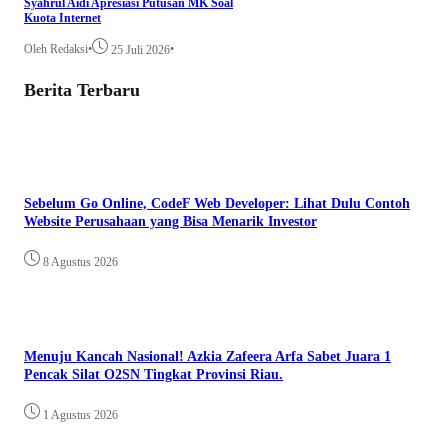
Syahrul Aidi Apresiasi Putusan MK Soal
Kuota Internet
Oleh Redaksi
•
•
25 Juli 2026
Berita Terbaru
Sebelum Go Online, CodeF Web Developer: Lihat Dulu Contoh
Website Perusahaan yang Bisa Menarik Investor
8 Agustus 2026
Menuju Kancah Nasional! Azkia Zafeera Arfa Sabet Juara 1
Pencak Silat O2SN Tingkat Provinsi Riau.
1 Agustus 2026