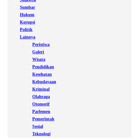
Sumbar
Hukum
Korupsi
Politik
Lainnya
Peristiwa
Galeri
Wisata
Pendidikan
Kesehatan
Kebudayaan
Kriminal
Olahraga
Otomotif
Parlemen
Pemerintah
Sosial
Teknologi