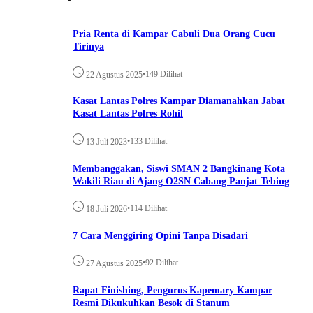
Pria Renta di Kampar Cabuli Dua Orang Cucu
Tirinya
•
149 Dilihat
22 Agustus 2025
Kasat Lantas Polres Kampar Diamanahkan Jabat
Kasat Lantas Polres Rohil
•
133 Dilihat
13 Juli 2023
Membanggakan, Siswi SMAN 2 Bangkinang Kota
Wakili Riau di Ajang O2SN Cabang Panjat Tebing
•
114 Dilihat
18 Juli 2026
7 Cara Menggiring Opini Tanpa Disadari
•
92 Dilihat
27 Agustus 2025
Rapat Finishing, Pengurus Kapemary Kampar
Resmi Dikukuhkan Besok di Stanum