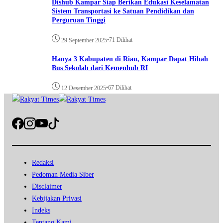
Dishub Kampar Siap Berikan Edukasi Keselamatan
Sistem Transportasi ke Satuan Pendidikan dan
Perguruan Tinggi
•
71 Dilihat
29 September 2025
Hanya 3 Kabupaten di Riau, Kampar Dapat Hibah
Bus Sekolah dari Kemenhub RI
•
67 Dilihat
12 Desember 2025
Redaksi
Pedoman Media Siber
Disclaimer
Kebijakan Privasi
Indeks
Tentang Kami