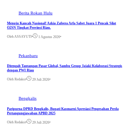
Berita
Rokan Hulu
Menuju Kancah Nasional! Azkia Zafeera Arfa Sabet Juara 1 Pencak Silat
O2SN Tingkat Provinsi Riau.
Oleh ASSAYUTI
•
•
1 Agustus 2026
Pekanbaru
Ditengah Tantangan Pasar Global, Sambu Group Jajaki Kolaborasi Strategis
dengan PWI Riau
Oleh Redaksi
•
•
29 Juli 2026
Bengkalis
Paripurna DPRD Bengkalis, Bupati Kasmarni Apresiasi Pengesahan Perda
Pertangungjawaban APBD 2025
Oleh Redaksi
•
•
29 Juli 2026