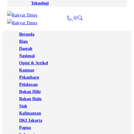
Teknologi
Beranda
Riau
Daerah
Nasional
Opini & Artikel
Kampar
Pekanbaru
Pelalawan
Rokan Hilir
Rokan Hulu
Siak
Kalimantan
DKI Jakarta
Papua