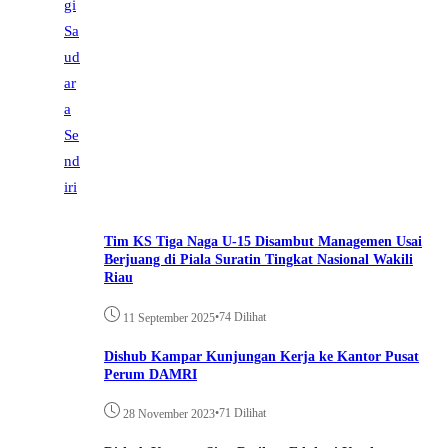
Tim KS Tiga Naga U-15 Disambut Managemen Usai
Berjuang di Piala Suratin Tingkat Nasional Wakili
Riau
•
74 Dilihat
11 September 2025
Dishub Kampar Kunjungan Kerja ke Kantor Pusat
Perum DAMRI
•
71 Dilihat
28 November 2023