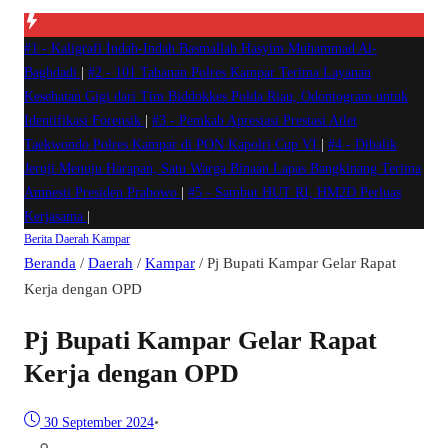
#1 -
Kaligrafi Indah-Indah Basmallah Hasyim Muhammad Al-
Baghdadi
|
#2 -
101 Tahanan Polres Kampar Terima Layanan
Kesehatan Gigi dari Tim Biddokkes Polda Riau, Odontogram untuk
Identifikasi Forensik
|
#3 -
Pemkab Apresiasi Prestasi Atlet
Taekwondo Polres Kampar di PON Kapolri Cup VI
|
#4 -
Dibalik
Jeruji Menuju Harapan, Satu Warga Binaan Lapas Bangkinang Terima
Amnesti Presiden Prabowo
|
#5 -
Sambut HUT RI, HM2D Perluas
Kerjasama
|
Berita
Daerah
Kampar
Beranda
/
Daerah
/
Kampar
/
Pj Bupati Kampar Gelar Rapat
Kerja dengan OPD
Pj Bupati Kampar Gelar Rapat
Kerja dengan OPD
30 September 2024
•