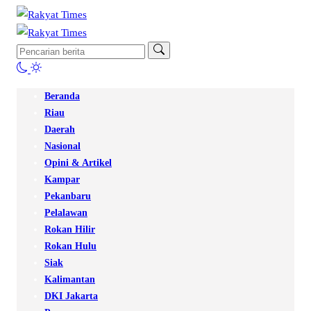
Beranda
Riau
Daerah
Nasional
Opini & Artikel
Kampar
Pekanbaru
Pelalawan
Rokan Hilir
Rokan Hulu
Siak
Kalimantan
DKI Jakarta