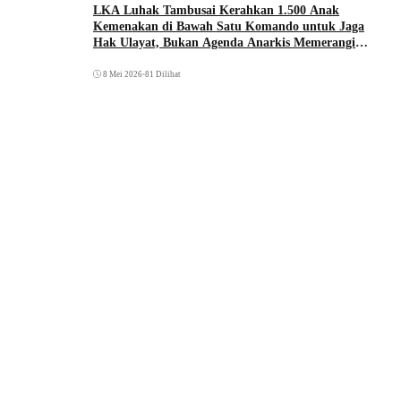
LKA Luhak Tambusai Kerahkan 1.500 Anak
Kemenakan di Bawah Satu Komando untuk Jaga
Hak Ulayat, Bukan Agenda Anarkis Memerangi
Saudara Sendiri
8 Mei 2026
•
81 Dilihat