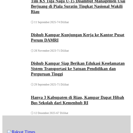
Tim KS Tiga Naga U-15 Disambut Managemen Usai
Berjuang di Piala Suratin Tingkat Nasional Wakili
Riau
11 September 2025
•
74 Dilihat
Dishub Kampar Kunjungan Kerja ke Kantor Pusat
Perum DAMRI
28 November 2023
•
71 Dilihat
Dishub Kampar Siap Berikan Edukasi Keselamatan
Sistem Transportasi ke Satuan Pendidikan dan
Perguruan Tinggi
29 September 2025
•
71 Dilihat
Hanya 3 Kabupaten di Riau, Kampar Dapat Hibah
Bus Sekolah dari Kemenhub RI
12 Desember 2025
•
67 Dilihat