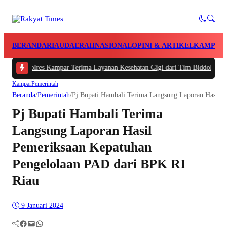
BERANDA
RIAU
DAERAH
NASIONAL
OPINI & ARTIKEL
KAMPAR
Polres Kampar Terima Layanan Kesehatan Gigi dari Tim Biddokkes Polda Riau
Kampar
Pemerintah
Beranda
/
Pemerintah
/
Pj Bupati Hambali Terima Langsung Laporan Hasil 
Pj Bupati Hambali Terima
Langsung Laporan Hasil
Pemeriksaan Kepatuhan
Pengelolaan PAD dari BPK RI
Riau
9 Januari 2024
Facebook
Mail
WhatsApp