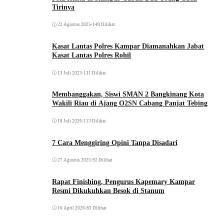
Tirinya
22 Agustus 2025
•
149 Dilihat
Kasat Lantas Polres Kampar Diamanahkan Jabat
Kasat Lantas Polres Rohil
13 Juli 2023
•
131 Dilihat
Membanggakan, Siswi SMAN 2 Bangkinang Kota
Wakili Riau di Ajang O2SN Cabang Panjat Tebing
18 Juli 2026
•
113 Dilihat
7 Cara Menggiring Opini Tanpa Disadari
27 Agustus 2025
•
92 Dilihat
Rapat Finishing, Pengurus Kapemary Kampar
Resmi Dikukuhkan Besok di Stanum
16 April 2026
•
83 Dilihat