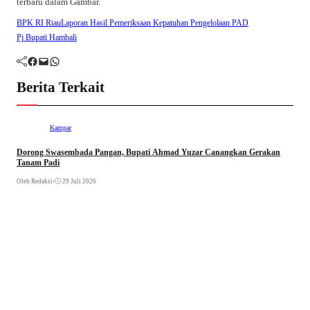
terbaru dalam Gambar.
BPK RI Riau
Laporan Hasil Pemeriksaan Kepatuhan Pengelolaan PAD
Pj Bupati Hambali
Facebook
Mail
WhatsApp
Berita Terkait
Kampar
Dorong Swasembada Pangan, Bupati Ahmad Yuzar Canangkan Gerakan
Tanam Padi
Oleh Redaksi
•
29 Juli 2026